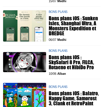
15/07
Medhi
BONS PLANS
Bons plans iOS : Sunken
Isles, Shanghai Ultra, A
Monsters Expedition et
DREDGE
06/07
Medhi
BONS PLANS
Bons plans iOS :
SkySafari 8 Pro, FILCA,
Rotaeno et HibiDo Pro
10/06
Alban
BONS PLANS
Bons plans iOS : Balatro,
Happy Game, Samorost
3, Clank et RetroPaint