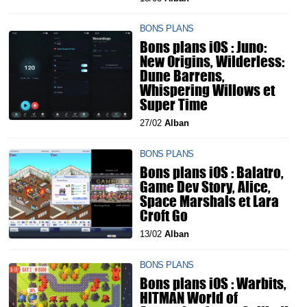
BONS PLANS
Bons plans iOS : Juno:
New Origins, Wilderless:
Dune Barrens,
Whispering Willows et
Super Time
27/02
Alban
BONS PLANS
Bons plans iOS : Balatro,
Game Dev Story, Alice,
Space Marshals et Lara
Croft Go
13/02
Alban
BONS PLANS
Bons plans iOS : Warbits,
HITMAN World of