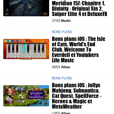
Meridian 157: Chapitre 1,
Divinity - Original Sin 2,
Sniper Elite 4 et DeluxeFX
27/03
Medhi
BONS PLANS
Bons plans iOS : The Isle
of Cats, World's End
Club, Welcome To
Everdell et Youtubers
Life Music
20/03
Alban
BONS PLANS
Bons plans iOS : Jollys
Mahjong, Subnautica,
Cat Quest, SpellForce -
Heroes & Magic et
MetaWeather
13/03
Alban