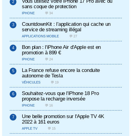
Vous utilisez votre iPhone 17 Pro avec ou
sans coque de protection
IPHONE
💬 34
CountdownKit : l’application qui cache un
service de streaming illégal
APPLICATIONS MOBILE
💬 27
Bon plan : l'iPhone Air d'Apple est en
promotion à 899 €
IPHONE
💬 24
La France refuse encore la conduite
autonome de Tesla
VÉHICULES
💬 19
Souhaitez-vous que l'iPhone 18 Pro
propose la recharge inversée
IPHONE
💬 16
Une belle promotion sur l'Apple TV 4K
2022 à 161 euros
APPLE TV
💬 15