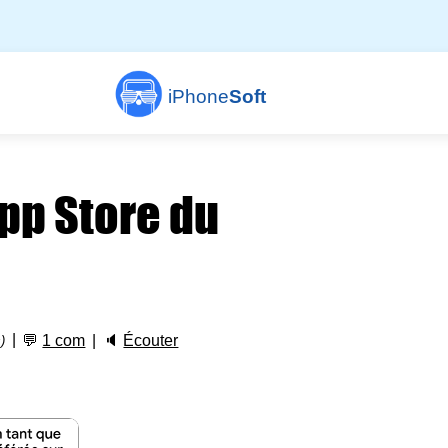
iPhone
Soft
App Store du
💬
1 com
🔈
Écouter
)