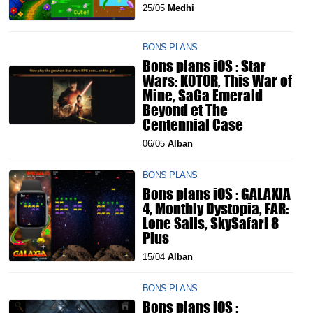
25/05
Medhi
BONS PLANS
Bons plans iOS : Star
Wars: KOTOR, This War of
Mine, SaGa Emerald
Beyond et The
Centennial Case
06/05
Alban
BONS PLANS
Bons plans iOS : GALAXIA
4, Monthly Dystopia, FAR:
Lone Sails, SkySafari 8
Plus
15/04
Alban
BONS PLANS
Bons plans iOS :