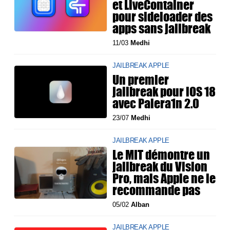
et LiveContainer
pour sideloader des
apps sans jailbreak
11/03
Medhi
JAILBREAK APPLE
Un premier
jailbreak pour iOS 18
avec Palera1n 2.0
23/07
Medhi
JAILBREAK APPLE
Le MIT démontre un
jailbreak du Vision
Pro, mais Apple ne le
recommande pas
05/02
Alban
JAILBREAK APPLE