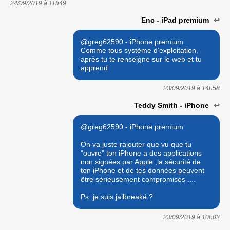
24/09/2019 à
11h49
Enc - iPad premium
↩
@greg62590 - iPhone premium
Comme tous système d’exploitation,
après tu te renseigne sur le web et tu
apprend
23/09/2019 à
14h58
Teddy Smith - iPhone
↩
@greg62590 - iPhone premium
On va juste rajouter que vu que tu
"ouvre" ton iPhone a des applications
non signées par Apple ,la sécurité de
ton iPhone et de tes données peuvent
être sérieusement compromises ....
Ps: je suis jailbreaké ?
23/09/2019 à
10h03