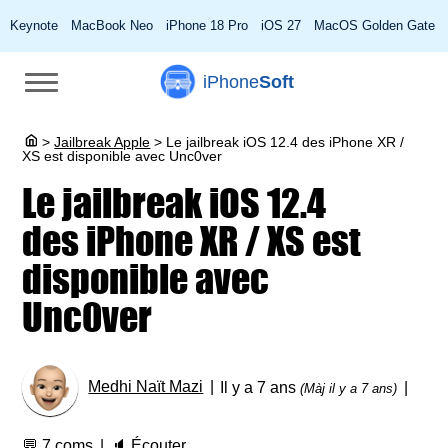
Keynote
MacBook Neo
iPhone 18 Pro
iOS 27
MacOS Golden Gate
iPhone
Soft
>
Jailbreak Apple
>
Le jailbreak iOS 12.4 des iPhone XR /
XS est disponible avec Unc0ver
Le jailbreak iOS 12.4
des iPhone XR / XS est
disponible avec
Unc0ver
Medhi Naït Mazi
Il y a 7 ans
(Màj il y a 7 ans)
💬
7 coms
🔈
Écouter