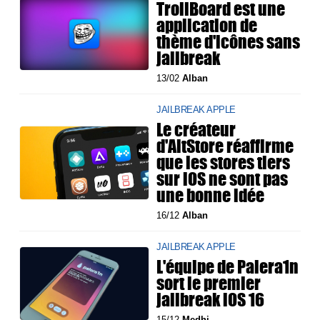
TrollBoard est une
application de
thème d'icônes sans
jailbreak
13/02
Alban
JAILBREAK APPLE
Le créateur
d'AltStore réaffirme
que les stores tiers
sur iOS ne sont pas
une bonne idée
16/12
Alban
JAILBREAK APPLE
L'équipe de Palera1n
sort le premier
jailbreak iOS 16
15/12
Medhi