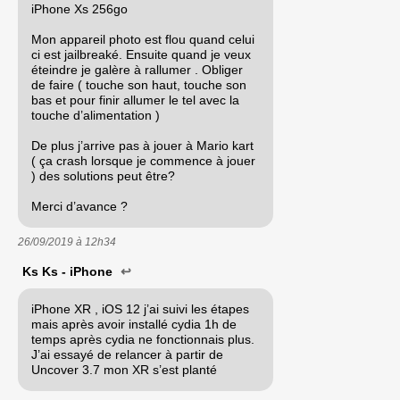
iPhone Xs 256go
Mon appareil photo est flou quand celui
ci est jailbreaké. Ensuite quand je veux
éteindre je galère à rallumer . Obliger
de faire ( touche son haut, touche son
bas et pour finir allumer le tel avec la
touche d’alimentation )
De plus j’arrive pas à jouer à Mario kart
( ça crash lorsque je commence à jouer
) des solutions peut être?
Merci d’avance ?
26/09/2019 à
12h34
Ks Ks - iPhone
↩
iPhone XR , iOS 12 j’ai suivi les étapes
mais après avoir installé cydia 1h de
temps après cydia ne fonctionnais plus.
J’ai essayé de relancer à partir de
Uncover 3.7 mon XR s’est planté