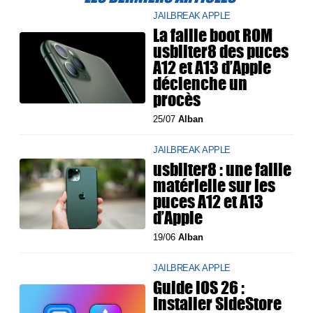
JAILBREAK APPLE
La faille boot ROM
usbliter8 des puces
A12 et A13 d’Apple
déclenche un
procès
25/07
Alban
JAILBREAK APPLE
usbliter8 : une faille
matérielle sur les
puces A12 et A13
d’Apple
19/06
Alban
JAILBREAK APPLE
Guide iOS 26 :
Installer SideStore