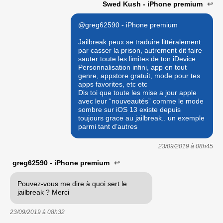
Swed Kush - iPhone premium
↩
@greg62590 - iPhone premium
Jailbreak peux se traduire littéralement
par casser la prison, autrement dit faire
sauter toute les limites de ton iDevice
Personnalisation infini, app en tout
genre, appstore gratuit, mode pour tes
apps favorites, etc etc
Dis toi que toute les mise a jour apple
avec leur “nouveautés” comme le mode
sombre sur iOS 13 existe depuis
toujours grace au jailbreak.. un exemple
parmi tant d’autres
23/09/2019 à
08h45
greg62590 - iPhone premium
↩
Pouvez-vous me dire à quoi sert le
jailbreak ? Merci
23/09/2019 à
08h32