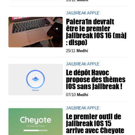
JAILBREAK APPLE
Palera1n devrait
être le premier
jailbreak iOS 16 (màj
: dispo)
25/11
Medhi
JAILBREAK APPLE
Le dépôt Havoc
propose des thèmes
iOS sans jailbreak !
07/10
Medhi
JAILBREAK APPLE
Le premier outil de
jailbreak iOS 15
arrive avec Cheyote