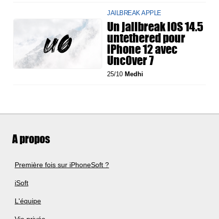
JAILBREAK APPLE
Un jailbreak iOS 14.5
untethered pour
iPhone 12 avec
Unc0ver 7
25/10
Medhi
A propos
Première fois sur iPhoneSoft ?
iSoft
L'équipe
Vie privée