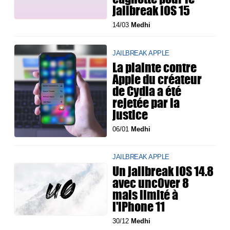
jailbreak iOS 15
14/03
Medhi
JAILBREAK APPLE
La plainte contre
Apple du créateur
de Cydia a été
rejetée par la
justice
06/01
Medhi
JAILBREAK APPLE
Un jailbreak iOS 14.8
avec unc0ver 8
mais limité à
l'iPhone 11
30/12
Medhi