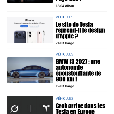
13/04
Alban
VÉHICULES
Le site de Tesla
reprend-il le design
d’Apple ?
21/03
Dargo
VÉHICULES
BMW i3 2027 : une
autonomie
époustouflante de
900 km !
19/03
Dargo
VÉHICULES
Grok arrive dans les
Tesla en Europe