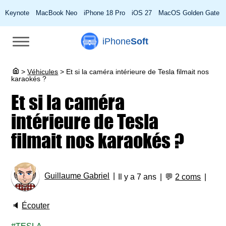
Keynote
MacBook Neo
iPhone 18 Pro
iOS 27
MacOS Golden Gate
iPhone
Soft
>
Véhicules
>
Et si la caméra intérieure de Tesla filmait nos
karaokés ?
Et si la caméra
intérieure de Tesla
filmait nos karaokés ?
Guillaume Gabriel
Il y a 7 ans
💬
2 coms
🔈
Écouter