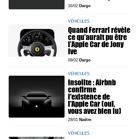
16/02
Dargo
VÉHICULES
Quand Ferrari révèle
ce qu’aurait pu être
l’Apple Car de Jony
Ive
09/02
Dargo
VÉHICULES
Insolite : Airbnb
confirme
l'existence de
l'Apple Car (oui,
vous avez bien lu)
28/01
Nadim
VÉHICULES