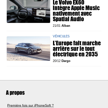
Le Volvo EX60
intègre Apple Music
nativement avec
Spatial Audio
21/01
Alban
VÉHICULES
L’Europe fait marche
arrière sur le tout
électrique en 2035
20/12
Dargo
A propos
Première fois sur iPhoneSoft ?