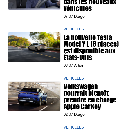
dans les nouveaux
véhicules
07/07
Dargo
VÉHICULES
La nouvelle Tesla
Model Y L (6 places)
est disponible aux
États-Unis
03/07
Alban
VÉHICULES
Volkswagen
pourrait bientôt
prendre en charge
Apple CarKey
02/07
Dargo
VÉHICULES