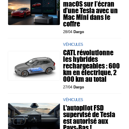
macOS sur l’écran
d’une Tesla avec un
Mac Mini dans le
coffre
28/04
Dargo
VÉHICULES
CATL révolutionne
les hybrides
rechargeables : 600
km en électrique, 2
000 km au total
27/04
Dargo
VÉHICULES
L'autopilot FSD
supervisé de Tesla
est autorisé aux
Pays-Bas !