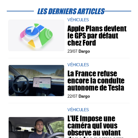
LES DERNIERS ARTICLES
VÉHICULES
Apple Plans devient
le GPS par défaut
chez Ford
23/07
Dargo
VÉHICULES
La France refuse
encore la conduite
autonome de Tesla
22/07
Dargo
VÉHICULES
L'UE impose une
caméra qui vous
observe au volant