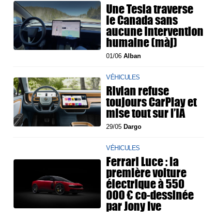
Une Tesla traverse
le Canada sans
aucune intervention
humaine (màj)
01/06
Alban
VÉHICULES
Rivian refuse
toujours CarPlay et
mise tout sur l’IA
29/05
Dargo
VÉHICULES
Ferrari Luce : la
première voiture
électrique à 550
000 € co-dessinée
par Jony Ive