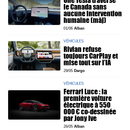
le Canada sans
aucune intervention
humaine (màj)
01/06
Alban
VÉHICULES
Rivian refuse
toujours CarPlay et
mise tout sur l’IA
29/05
Dargo
VÉHICULES
Ferrari Luce : la
première voiture
électrique à 550
000 € co-dessinée
par Jony Ive
26/05
Alban