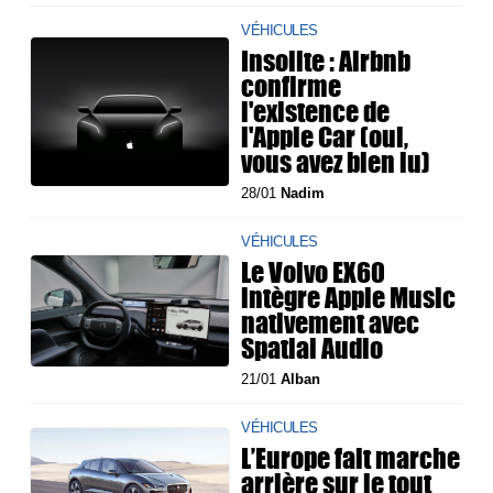
VÉHICULES
Insolite : Airbnb
confirme
l'existence de
l'Apple Car (oui,
vous avez bien lu)
28/01
Nadim
VÉHICULES
Le Volvo EX60
intègre Apple Music
nativement avec
Spatial Audio
21/01
Alban
VÉHICULES
L’Europe fait marche
arrière sur le tout