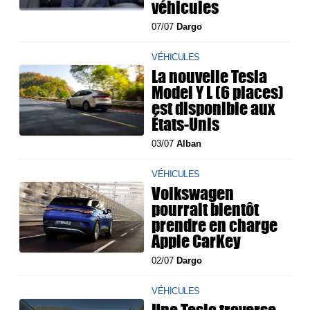
véhicules
07/07
Dargo
VÉHICULES
La nouvelle Tesla
Model Y L (6 places)
est disponible aux
États-Unis
03/07
Alban
VÉHICULES
Volkswagen
pourrait bientôt
prendre en charge
Apple CarKey
02/07
Dargo
VÉHICULES
Une Tesla traverse