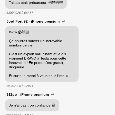
Takata était précurseur !🤣🤣🤣🤣
11/05/2026 à
06h57
JordiForti92 - iPhone premium
↩
Wow 😱🙌🏻
Ça pourrait sauver un incroyable
nombre de vie !
C’est un exploit hallucinant et je dis
vraiment BRAVO à Tesla pour cette
innovation ! En prime c’est gratuit,
dinguerie.
Et surtout, merci à vous pour l’info ☺️
10/05/2026 à
22h14
911po - iPhone premium
↩
Je n’ai pas trop confiance 😅