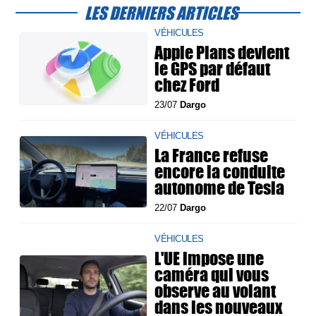
LES DERNIERS ARTICLES
VÉHICULES
Apple Plans devient
le GPS par défaut
chez Ford
23/07
Dargo
VÉHICULES
La France refuse
encore la conduite
autonome de Tesla
22/07
Dargo
VÉHICULES
L'UE impose une
caméra qui vous
observe au volant
dans les nouveaux