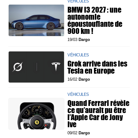
VÉHICULES
BMW i3 2027 : une
autonomie
époustouflante de
900 km !
19/03
Dargo
VÉHICULES
Grok arrive dans les
Tesla en Europe
16/02
Dargo
VÉHICULES
Quand Ferrari révèle
ce qu’aurait pu être
l’Apple Car de Jony
Ive
09/02
Dargo