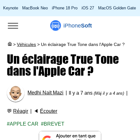
Keynote
MacBook Neo
iPhone 18 Pro
iOS 27
MacOS Golden Gate
iPhone
Soft
>
Véhicules
>
Un éclairage True Tone dans l'Apple Car ?
Un éclairage True Tone
dans l'Apple Car ?
Medhi Naït Mazi
Il y a 7 ans
(Màj il y a 4 ans)
💬
Réagir
🔈
Écouter
APPLE CAR
BREVET