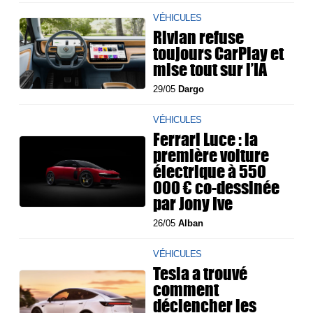
VÉHICULES
Rivian refuse
toujours CarPlay et
mise tout sur l’IA
29/05
Dargo
VÉHICULES
Ferrari Luce : la
première voiture
électrique à 550
000 € co-dessinée
par Jony Ive
26/05
Alban
VÉHICULES
Tesla a trouvé
comment
déclencher les