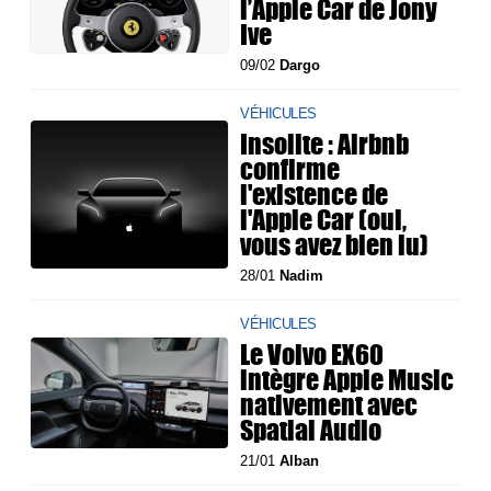
l’Apple Car de Jony
Ive
09/02
Dargo
VÉHICULES
Insolite : Airbnb
confirme
l'existence de
l'Apple Car (oui,
vous avez bien lu)
28/01
Nadim
VÉHICULES
Le Volvo EX60
intègre Apple Music
nativement avec
Spatial Audio
21/01
Alban