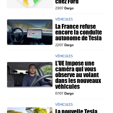
chez Ford
23/07
Dargo
VÉHICULES
La France refuse
encore la conduite
autonome de Tesla
22/07
Dargo
VÉHICULES
L'UE impose une
caméra qui vous
observe au volant
dans les nouveaux
véhicules
07/07
Dargo
VÉHICULES
La nouvelle Tesla