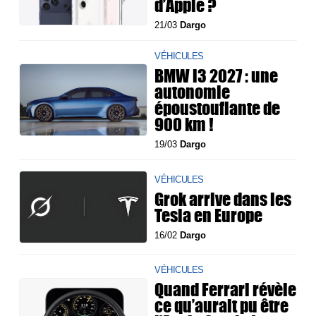
d’Apple ?
21/03
Dargo
VÉHICULES
BMW i3 2027 : une
autonomie
époustouflante de
900 km !
19/03
Dargo
VÉHICULES
Grok arrive dans les
Tesla en Europe
16/02
Dargo
VÉHICULES
Quand Ferrari révèle
ce qu’aurait pu être