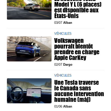
Model Y L (6 places)
est disponible aux
États-Unis
03/07
Alban
VÉHICULES
Volkswagen
pourrait bientôt
prendre en charge
Apple CarKey
02/07
Dargo
VÉHICULES
Une Tesla traverse
le Canada sans
aucune intervention
humaine (màj)
01/06
Alban