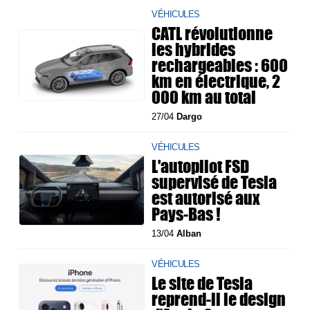
VÉHICULES
CATL révolutionne
les hybrides
rechargeables : 600
km en électrique, 2
000 km au total
27/04
Dargo
VÉHICULES
L'autopilot FSD
supervisé de Tesla
est autorisé aux
Pays-Bas !
13/04
Alban
VÉHICULES
Le site de Tesla
reprend-il le design