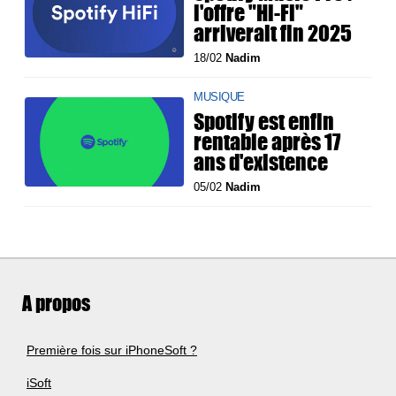
l'offre "Hi-Fi"
arriverait fin 2025
18/02
Nadim
MUSIQUE
Spotify est enfin
rentable après 17
ans d'existence
05/02
Nadim
A propos
Première fois sur iPhoneSoft ?
iSoft