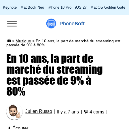
Keynote
MacBook Neo
iPhone 18 Pro
iOS 27
MacOS Golden Gate
iPhone
Soft
>
Musique
>
En 10 ans, la part de marché du streaming est
passée de 9% à 80%
En 10 ans, la part de
marché du streaming
est passée de 9% à
80%
Julien Russo
Il y a 7 ans
💬
4 coms
🔈
Écouter