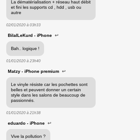
La dématérialisation + réseau haut débit
et fini les supports cd , hdd , usb ou
autre
02/01/2020 à
03h33
BilalLeKurd - iPhone
↩
Bah.. logique !
01/01/2020 à
23h40
Matzy - iPhone premium
↩
Le vinyle résiste car les pochettes sont
belles et peuvent donner un certain
style dans les salons de beaucoup de
passionnés.
01/01/2020 à
21h38
eduardo - iPhone
↩
Vive la pollution ?