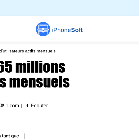
iPhone
Soft
'utilisateurs actifs mensuels
65 millions
ifs mensuels
💬
1 com
🔈
Écouter