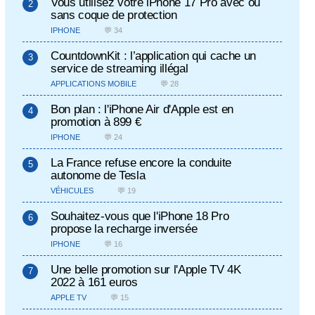
Vous utilisez votre iPhone 17 Pro avec ou
sans coque de protection
IPHONE
💬 34
CountdownKit : l’application qui cache un
service de streaming illégal
APPLICATIONS MOBILE
💬 28
Bon plan : l'iPhone Air d'Apple est en
promotion à 899 €
IPHONE
💬 24
La France refuse encore la conduite
autonome de Tesla
VÉHICULES
💬 19
Souhaitez-vous que l'iPhone 18 Pro
propose la recharge inversée
IPHONE
💬 16
Une belle promotion sur l'Apple TV 4K
2022 à 161 euros
APPLE TV
💬 15