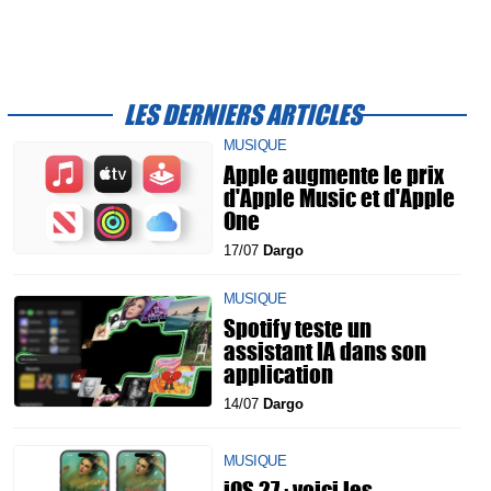
LES DERNIERS ARTICLES
MUSIQUE
Apple augmente le prix
d'Apple Music et d'Apple
One
17/07
Dargo
MUSIQUE
Spotify teste un
assistant IA dans son
application
14/07
Dargo
MUSIQUE
iOS 27 : voici les