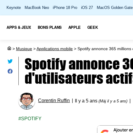
Keynote
MacBook Neo
iPhone 18 Pro
iOS 27
MacOS Golden Gate
APPS & JEUX
BONS PLANS
APPLE
GEEK
>
Musique
>
Applications mobile
>
Spotify annonce 365 millions d
Spotify annonce 3
d'utilisateurs act
Corentin Ruffin
Il y a 5 ans
(Màj il y a 5 ans)
SPOTIFY