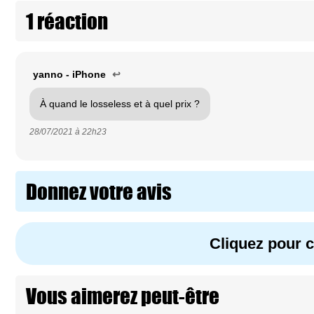
1 réaction
yanno - iPhone
↩
À quand le losseless et à quel prix ?
28/07/2021 à
22h23
Donnez votre avis
Cliquez pour
Vous aimerez peut-être