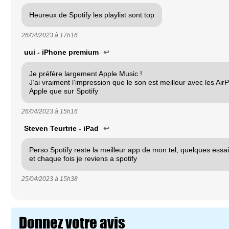
Heureux de Spotify les playlist sont top
26/04/2023 à
17h16
uui - iPhone premium
↩
Je préfère largement Apple Music !
J’ai vraiment l’impression que le son est meilleur avec les Ai
Apple que sur Spotify
26/04/2023 à
15h16
Steven Teurtrie - iPad
↩
Perso Spotify reste la meilleur app de mon tel, quelques essa
et chaque fois je reviens a spotify
25/04/2023 à
15h38
Donnez votre avis