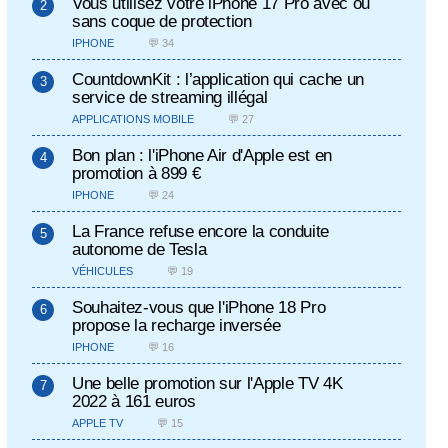
Vous utilisez votre iPhone 17 Pro avec ou
sans coque de protection
IPHONE
💬 34
CountdownKit : l’application qui cache un
service de streaming illégal
APPLICATIONS MOBILE
💬 27
Bon plan : l'iPhone Air d'Apple est en
promotion à 899 €
IPHONE
💬 24
La France refuse encore la conduite
autonome de Tesla
VÉHICULES
💬 19
Souhaitez-vous que l'iPhone 18 Pro
propose la recharge inversée
IPHONE
💬 16
Une belle promotion sur l'Apple TV 4K
2022 à 161 euros
APPLE TV
💬 15