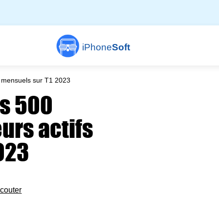
iPhone
Soft
fs mensuels sur T1 2023
es 500
eurs actifs
023
couter