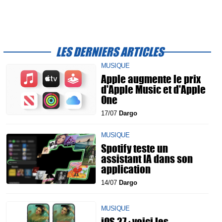
LES DERNIERS ARTICLES
MUSIQUE
Apple augmente le prix
d'Apple Music et d'Apple
One
17/07
Dargo
MUSIQUE
Spotify teste un
assistant IA dans son
application
14/07
Dargo
MUSIQUE
iOS 27 : voici les