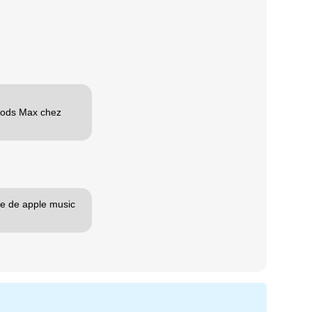
rPods Max chez
ie de apple music