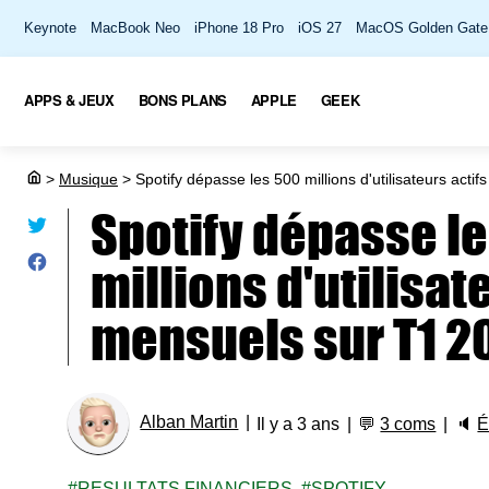
Keynote
MacBook Neo
iPhone 18 Pro
iOS 27
MacOS Golden Gate
APPS & JEUX
BONS PLANS
APPLE
GEEK
>
Musique
>
Spotify dépasse les 500 millions d'utilisateurs acti
Spotify dépasse l
millions d'utilisat
mensuels sur T1 2
Alban Martin
Il y a 3 ans
💬
3 coms
🔈
É
RESULTATS FINANCIERS
SPOTIFY