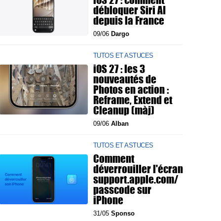
débloquer Siri AI
depuis la France
09/06
Dargo
TUTOS ET ASTUCES
iOS 27 : les 3
nouveautés de
Photos en action :
Reframe, Extend et
Cleanup (màj)
09/06
Alban
TUTOS ET ASTUCES
Comment
déverrouiller l'écran
support.apple.com/
passcode sur
iPhone
31/05
Sponso