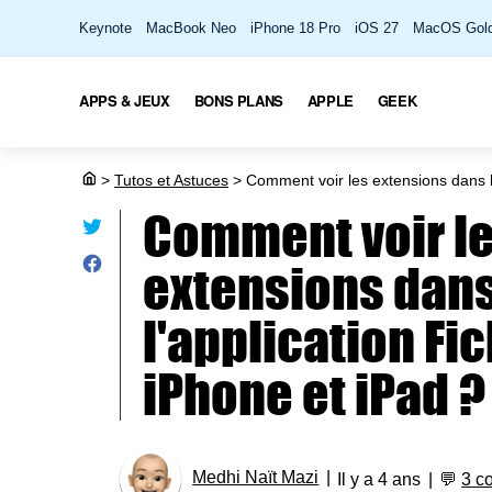
Keynote
MacBook Neo
iPhone 18 Pro
iOS 27
MacOS Gold
APPS & JEUX
BONS PLANS
APPLE
GEEK
>
Tutos et Astuces
>
Comment voir les extensions dans l'
Comment voir l
extensions dan
l'application Fi
iPhone et iPad ?
Medhi Naït Mazi
Il y a 4 ans
💬
3 c