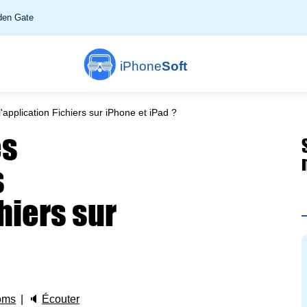
en Gate
iPhone
Soft
application Fichiers sur iPhone et iPad ?
es
s
chiers sur
oms
🔈
Écouter