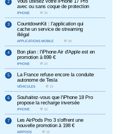
Vous utilisez votre iPhone 17 Pro
avec ou sans coque de protection
IPHONE
💬 34
CountdownKit : l’application qui
cache un service de streaming
illégal
APPLICATIONS MOBILE
💬 28
Bon plan : l'iPhone Air d'Apple est en
promotion à 899 €
IPHONE
💬 24
La France refuse encore la conduite
autonome de Tesla
VÉHICULES
💬 19
Souhaitez-vous que l'iPhone 18 Pro
propose la recharge inversée
IPHONE
💬 16
Les AirPods Pro 3 s'offrent une
nouvelle promotion à 198 €
AIRPODS
💬 16