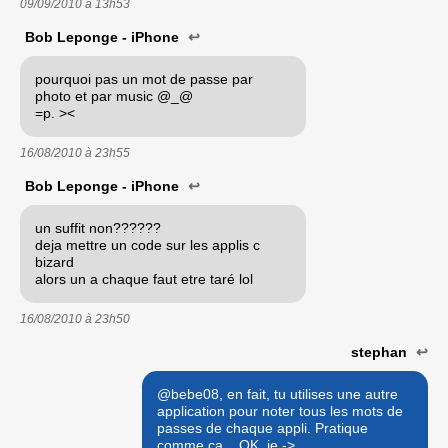
09/09/2010 à
13h53
Bob Leponge - iPhone
↩
pourquoi pas un mot de passe par
photo et par music @_@
=p. ><
16/08/2010 à
23h55
Bob Leponge - iPhone
↩
un suffit non??????
deja mettre un code sur les applis c
bizard
alors un a chaque faut etre taré lol
16/08/2010 à
23h50
stephan
↩
@bebe08, en fait, tu utilises une autre
application pour noter tous les mots de
passes de chaque appli. Pratique
comme ça... OK, je ->