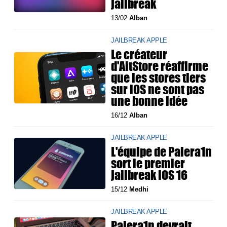
jailbreak
13/02
Alban
JAILBREAK APPLE
Le créateur
d'AltStore réaffirme
que les stores tiers
sur iOS ne sont pas
une bonne idée
16/12
Alban
JAILBREAK APPLE
L'équipe de Palera1n
sort le premier
jailbreak iOS 16
15/12
Medhi
JAILBREAK APPLE
Palera1n devrait