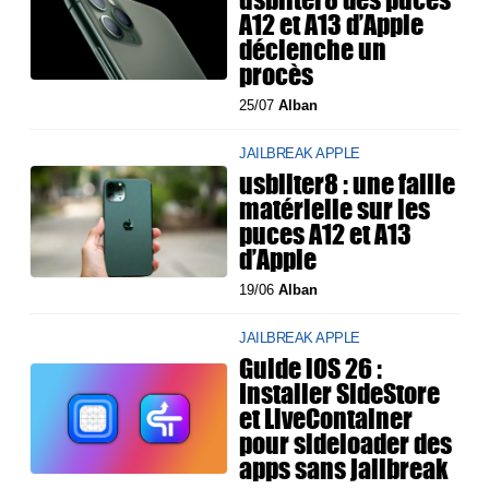
A12 et A13 d’Apple
déclenche un
procès
25/07
Alban
JAILBREAK APPLE
usbliter8 : une faille
matérielle sur les
puces A12 et A13
d’Apple
19/06
Alban
JAILBREAK APPLE
Guide iOS 26 :
Installer SideStore
et LiveContainer
pour sideloader des
apps sans jailbreak