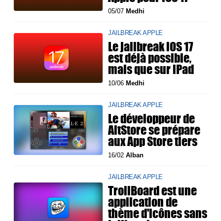
05/07
Medhi
JAILBREAK APPLE
Le jailbreak iOS 17
est déjà possible,
mais que sur iPad
10/06
Medhi
JAILBREAK APPLE
Le développeur de
AltStore se prépare
aux App Store tiers
16/02
Alban
JAILBREAK APPLE
TrollBoard est une
application de
thème d'icônes sans