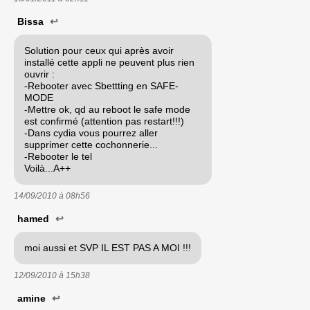
Bissa
↩
Solution pour ceux qui après avoir
installé cette appli ne peuvent plus rien
ouvrir :
-Rebooter avec Sbettting en SAFE-
MODE
-Mettre ok, qd au reboot le safe mode
est confirmé (attention pas restart!!!)
-Dans cydia vous pourrez aller
supprimer cette cochonnerie...
-Rebooter le tel
Voilà...A++
14/09/2010 à
08h56
hamed
↩
moi aussi et SVP IL EST PAS A MOI !!!
12/09/2010 à
15h38
amine
↩