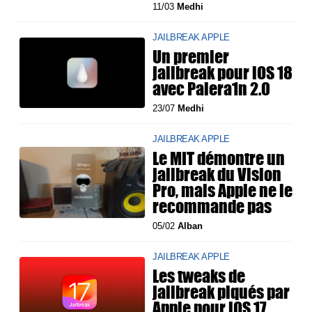
11/03
Medhi
JAILBREAK APPLE
Un premier
jailbreak pour iOS 18
avec Palera1n 2.0
23/07
Medhi
JAILBREAK APPLE
Le MIT démontre un
jailbreak du Vision
Pro, mais Apple ne le
recommande pas
05/02
Alban
JAILBREAK APPLE
Les tweaks de
jailbreak piqués par
Apple pour iOS 17