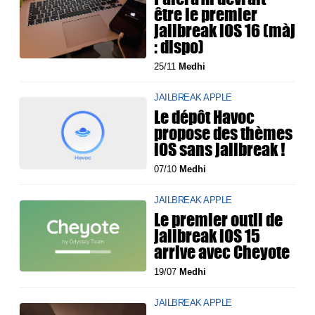
être le premier
jailbreak iOS 16 (màj
: dispo)
25/11
Medhi
JAILBREAK APPLE
Le dépôt Havoc
propose des thèmes
iOS sans jailbreak !
07/10
Medhi
JAILBREAK APPLE
Le premier outil de
jailbreak iOS 15
arrive avec Cheyote
19/07
Medhi
JAILBREAK APPLE