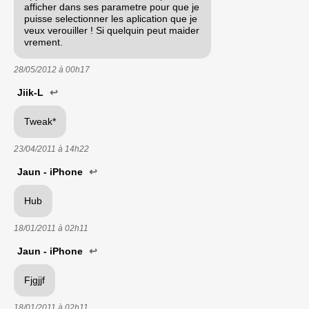
afficher dans ses parametre pour que je
puisse selectionner les aplication que je
veux verouiller ! Si quelquin peut maider
vrement.
28/05/2012 à
00h17
Jiik-L
↩
Tweak*
23/04/2011 à
14h22
Jaun - iPhone
↩
Hub
18/01/2011 à
02h11
Jaun - iPhone
↩
Fjgjjf
18/01/2011 à
02h11