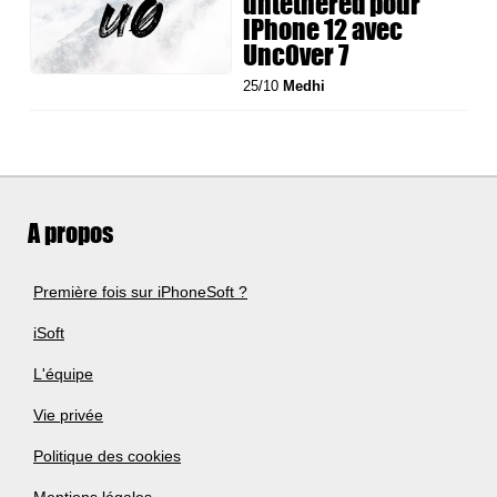
untethered pour
iPhone 12 avec
Unc0ver 7
25/10
Medhi
A propos
Première fois sur iPhoneSoft ?
iSoft
L'équipe
Vie privée
Politique des cookies
Mentions légales