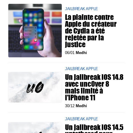
JAILBREAK APPLE
La plainte contre
Apple du créateur
de Cydia a été
rejetée par la
justice
06/01
Medhi
JAILBREAK APPLE
Un jailbreak iOS 14.8
avec unc0ver 8
mais limité à
l'iPhone 11
30/12
Medhi
JAILBREAK APPLE
Un jailbreak iOS 14.5