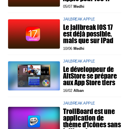
05/07
Medhi
JAILBREAK APPLE
Le jailbreak iOS 17
est déjà possible,
mais que sur iPad
10/06
Medhi
JAILBREAK APPLE
Le développeur de
AltStore se prépare
aux App Store tiers
16/02
Alban
JAILBREAK APPLE
TrollBoard est une
application de
thème d'icônes sans