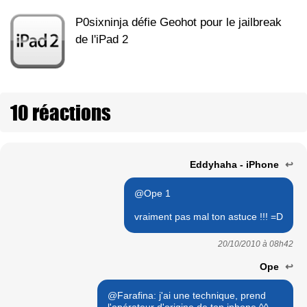
P0sixninja défie Geohot pour le jailbreak
de l'iPad 2
10 réactions
Eddyhaha - iPhone
↩
@Ope 1
vraiment pas mal ton astuce !!! =D
20/10/2010 à
08h42
Ope
↩
@Farafina: j'ai une technique, prend
l'opérateur d'origine de ton iphone ^^