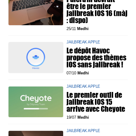
être le premier
jailbreak iOS 16 (màj
: dispo)
25/11
Medhi
JAILBREAK APPLE
Le dépôt Havoc
propose des thèmes
iOS sans jailbreak !
07/10
Medhi
JAILBREAK APPLE
Le premier outil de
jailbreak iOS 15
arrive avec Cheyote
19/07
Medhi
JAILBREAK APPLE