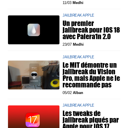
11/03
Medhi
JAILBREAK APPLE
Un premier
jailbreak pour iOS 18
avec Palera1n 2.0
23/07
Medhi
JAILBREAK APPLE
Le MIT démontre un
jailbreak du Vision
Pro, mais Apple ne le
recommande pas
05/02
Alban
JAILBREAK APPLE
Les tweaks de
jailbreak piqués par
Apple pour iOS 17