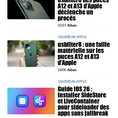
A12 et A13 d’Apple
déclenche un
procès
25/07
Alban
JAILBREAK APPLE
usbliter8 : une faille
matérielle sur les
puces A12 et A13
d’Apple
19/06
Alban
JAILBREAK APPLE
Guide iOS 26 :
Installer SideStore
et LiveContainer
pour sideloader des
apps sans jailbreak