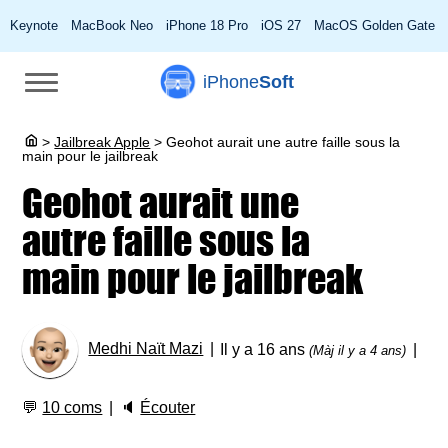
Keynote
MacBook Neo
iPhone 18 Pro
iOS 27
MacOS Golden Gate
iPhone
Soft
>
Jailbreak Apple
>
Geohot aurait une autre faille sous la
main pour le jailbreak
Geohot aurait une
autre faille sous la
main pour le jailbreak
Medhi Naït Mazi
Il y a 16 ans
(Màj il y a 4 ans)
💬
10 coms
🔈
Écouter