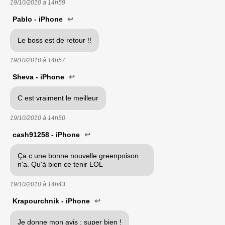
19/10/2010 à
14h59
Pablo - iPhone
↩
Le boss est de retour !!
19/10/2010 à
14h57
Sheva - iPhone
↩
C est vraiment le meilleur
19/10/2010 à
14h50
cash91258 - iPhone
↩
Ça c une bonne nouvelle greenpoison
n'a. Qu'à bien ce tenir LOL
19/10/2010 à
14h43
Krapourchnik - iPhone
↩
Je donne mon avis : super bien !