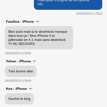
hihi
19/10/2010 à
17h12
Farafina - iPhone
↩
Bien joué mais la le desimlock manque
dans tout ça ! Mon iPhone 4 et
jailbreaké en 4.1 mais sans desimlock
!!!! AU SECOURS
19/10/2010 à
15h56
Yohan - iPhone
↩
Très bonne idée
19/10/2010 à
15h24
Kna - iPhone
↩
Geohot le king