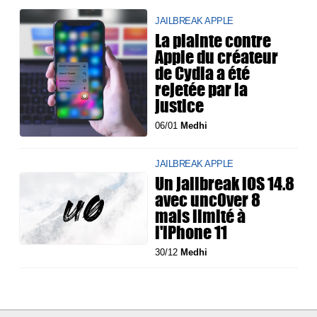
JAILBREAK APPLE
La plainte contre
Apple du créateur
de Cydia a été
rejetée par la
justice
06/01
Medhi
JAILBREAK APPLE
Un jailbreak iOS 14.8
avec unc0ver 8
mais limité à
l'iPhone 11
30/12
Medhi