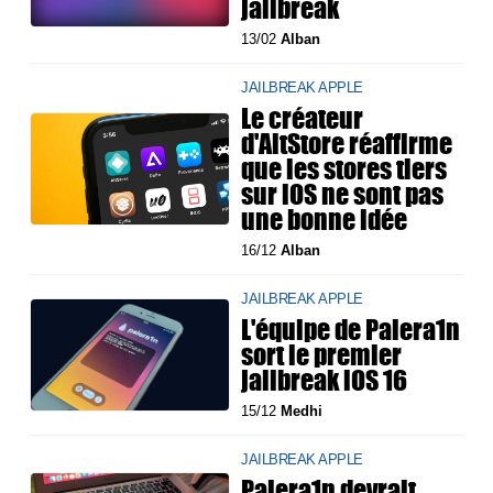
jailbreak
13/02
Alban
JAILBREAK APPLE
Le créateur
d'AltStore réaffirme
que les stores tiers
sur iOS ne sont pas
une bonne idée
16/12
Alban
JAILBREAK APPLE
L'équipe de Palera1n
sort le premier
jailbreak iOS 16
15/12
Medhi
JAILBREAK APPLE
Palera1n devrait