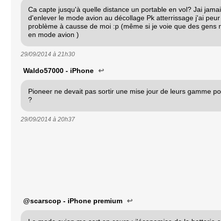
Ca capte jusqu'à quelle distance un portable en vol? Jai jama
d'enlever le mode avion au décollage Pk atterrissage j'ai peur
problème à causse de moi :p (même si je voie que des gens n
en mode avion )
29/09/2014 à
21h30
Waldo57000 - iPhone
↩
Pioneer ne devait pas sortir une mise jour de leurs gamme p
?
29/09/2014 à
20h37
@scarscop - iPhone premium
↩