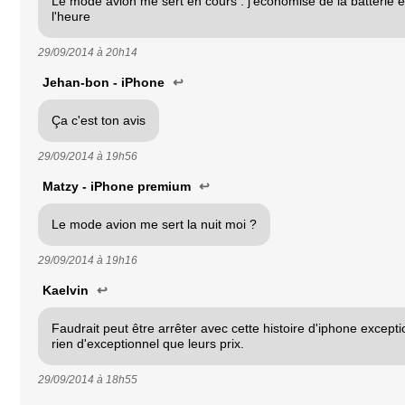
Le mode avion me sert en cours : j'économise de la batterie e
l'heure
29/09/2014 à
20h14
Jehan-bon - iPhone
↩
Ça c'est ton avis
29/09/2014 à
19h56
Matzy - iPhone premium
↩
Le mode avion me sert la nuit moi ?
29/09/2014 à
19h16
Kaelvin
↩
Faudrait peut être arrêter avec cette histoire d'iphone exceptio
rien d'exceptionnel que leurs prix.
29/09/2014 à
18h55