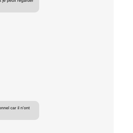
t je peux regarder
nnel car il n'ont