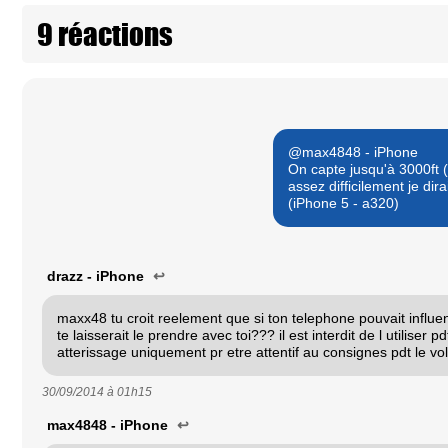
9 réactions
@max4848 - iPhone
On capte jusqu'à 3000ft (
assez difficilement je dira
(iPhone 5 - a320)
drazz - iPhone
↩
maxx48 tu croit reelement que si ton telephone pouvait influenc
te laisserait le prendre avec toi??? il est interdit de l utiliser pd
atterissage uniquement pr etre attentif au consignes pdt le vol
30/09/2014 à
01h15
max4848 - iPhone
↩