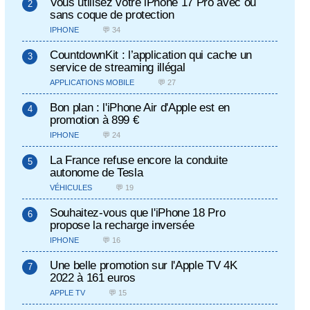
Vous utilisez votre iPhone 17 Pro avec ou
sans coque de protection
IPHONE
💬 34
CountdownKit : l’application qui cache un
service de streaming illégal
APPLICATIONS MOBILE
💬 27
Bon plan : l'iPhone Air d'Apple est en
promotion à 899 €
IPHONE
💬 24
La France refuse encore la conduite
autonome de Tesla
VÉHICULES
💬 19
Souhaitez-vous que l'iPhone 18 Pro
propose la recharge inversée
IPHONE
💬 16
Une belle promotion sur l'Apple TV 4K
2022 à 161 euros
APPLE TV
💬 15