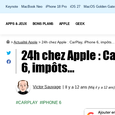
Keynote
MacBook Neo
iPhone 18 Pro
iOS 27
MacOS Golden Gate
APPS & JEUX
BONS PLANS
APPLE
GEEK
>
Actualité Apple
>
24h chez Apple : CarPlay, iPhone 6, impôts...
24h chez Apple : C
6, impôts...
Victor Sauvage
Il y a 12 ans
(Màj il y a 12 ans)
CARPLAY
IPHONE 6