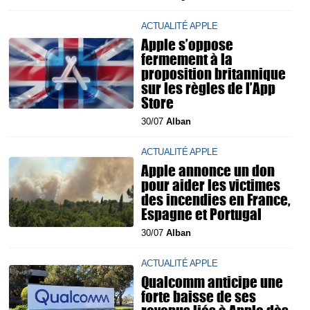
ACTUALITÉ APPLE
Apple s’oppose
fermement à la
proposition britannique
sur les règles de l’App
Store
30/07
Alban
ACTUALITÉ APPLE
Apple annonce un don
pour aider les victimes
des incendies en France,
Espagne et Portugal
30/07
Alban
ACTUALITÉ APPLE
Qualcomm anticipe une
forte baisse de ses