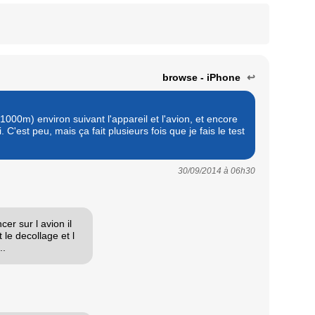
browse - iPhone
↩
1000m) environ suivant l'appareil et l'avion, et encore
i. C'est peu, mais ça fait plusieurs fois que je fais le test
30/09/2014 à
06h30
er sur l avion il
t le decollage et l
..