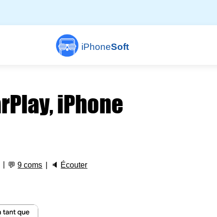
iPhone
Soft
arPlay, iPhone
💬
9 coms
🔈
Écouter