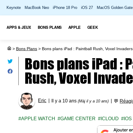
Keynote
MacBook Neo
iPhone 18 Pro
iOS 27
MacOS Golden Gate
APPS & JEUX
BONS PLANS
APPLE
GEEK
>
Bons Plans
>
Bons plans iPad : Paintball Rush, Voxel Invader
Bons plans iPad : P
Rush, Voxel Invade
Eric
Il y a 10 ans
💬
Réagi
(Màj il y a 10 ans)
APPLE WATCH
GAME CENTER
ICLOUD
IOS