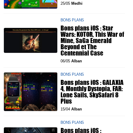
25/05
Medhi
BONS PLANS
Bons plans iOS : Star
Wars: KOTOR, This War of
Mine, SaGa Emerald
Beyond et The
Centennial Case
06/05
Alban
BONS PLANS
Bons plans iOS : GALAXIA
4, Monthly Dystopia, FAR:
Lone Sails, SkySafari 8
Plus
15/04
Alban
BONS PLANS
Bons plans iOS :