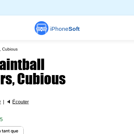
iPhone
Soft
s, Cubious
aintball
rs, Cubious
r
🔈
Écouter
 5