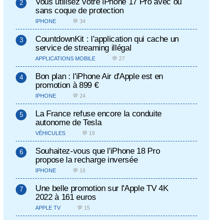
Vous utilisez votre iPhone 17 Pro avec ou
sans coque de protection
IPHONE
💬 34
CountdownKit : l’application qui cache un
service de streaming illégal
APPLICATIONS MOBILE
💬 27
Bon plan : l'iPhone Air d'Apple est en
promotion à 899 €
IPHONE
💬 24
La France refuse encore la conduite
autonome de Tesla
VÉHICULES
💬 19
Souhaitez-vous que l'iPhone 18 Pro
propose la recharge inversée
IPHONE
💬 16
Une belle promotion sur l'Apple TV 4K
2022 à 161 euros
APPLE TV
💬 15