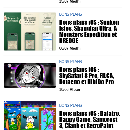
15/07
Medhi
BONS PLANS
Bons plans iOS : Sunken
Isles, Shanghai Ultra, A
Monsters Expedition et
DREDGE
06/07
Medhi
BONS PLANS
Bons plans iOS :
SkySafari 8 Pro, FILCA,
Rotaeno et HibiDo Pro
10/06
Alban
BONS PLANS
Bons plans iOS : Balatro,
Happy Game, Samorost
3, Clank et RetroPaint