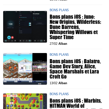
BONS PLANS
Bons plans iOS : Juno:
New Origins, Wilderless:
Dune Barrens,
Whispering Willows et
Super Time
27/02
Alban
BONS PLANS
Bons plans iOS : Balatro,
Game Dev Story, Alice,
Space Marshals et Lara
Croft Go
13/02
Alban
BONS PLANS
Bons plans iOS : Warbits,
HITMAN World of