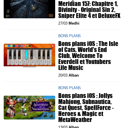
Meridian 157: Chapitre 1,
Divinity - Original Sin 2,
Sniper Elite 4 et DeluxeFX
27/03
Medhi
BONS PLANS
Bons plans iOS : The Isle
of Cats, World's End
Club, Welcome To
Everdell et Youtubers
Life Music
20/03
Alban
BONS PLANS
Bons plans iOS : Jollys
Mahjong, Subnautica,
Cat Quest, SpellForce -
Heroes & Magic et
MetaWeather
13/03
Alban