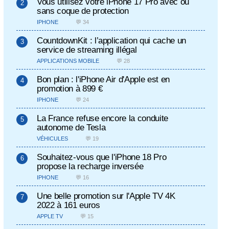
Vous utilisez votre iPhone 17 Pro avec ou
sans coque de protection
IPHONE
💬 34
CountdownKit : l’application qui cache un
service de streaming illégal
APPLICATIONS MOBILE
💬 28
Bon plan : l'iPhone Air d'Apple est en
promotion à 899 €
IPHONE
💬 24
La France refuse encore la conduite
autonome de Tesla
VÉHICULES
💬 19
Souhaitez-vous que l'iPhone 18 Pro
propose la recharge inversée
IPHONE
💬 16
Une belle promotion sur l'Apple TV 4K
2022 à 161 euros
APPLE TV
💬 15