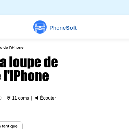
iPhone
Soft
o de l'iPhone
a loupe de
 l'iPhone
💬
11 coms
🔈
Écouter
)