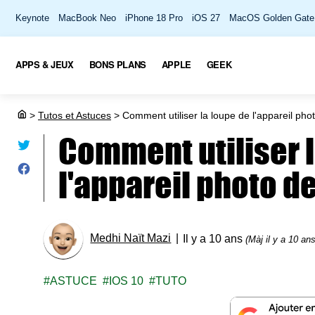
Keynote
MacBook Neo
iPhone 18 Pro
iOS 27
MacOS Golden Gate
APPS & JEUX
BONS PLANS
APPLE
GEEK
>
Tutos et Astuces
>
Comment utiliser la loupe de l'appareil phot
Comment utiliser l
l'appareil photo de
Medhi Naït Mazi
Il y a 10 ans
(Màj il y a 10 ans
ASTUCE
IOS 10
TUTO