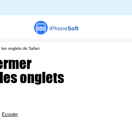
iPhone
Soft
es onglets de Safari
fermer
les onglets

Écouter