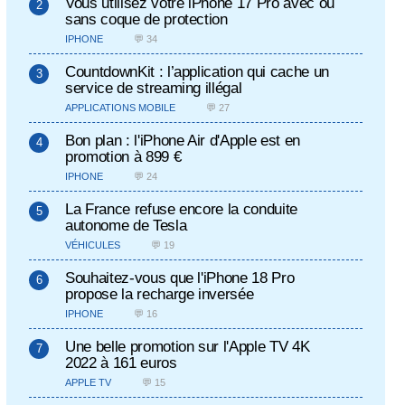
Vous utilisez votre iPhone 17 Pro avec ou
sans coque de protection
IPHONE
💬 34
CountdownKit : l’application qui cache un
service de streaming illégal
APPLICATIONS MOBILE
💬 27
Bon plan : l'iPhone Air d'Apple est en
promotion à 899 €
IPHONE
💬 24
La France refuse encore la conduite
autonome de Tesla
VÉHICULES
💬 19
Souhaitez-vous que l'iPhone 18 Pro
propose la recharge inversée
IPHONE
💬 16
Une belle promotion sur l'Apple TV 4K
2022 à 161 euros
APPLE TV
💬 15