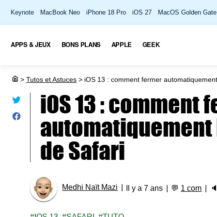
Keynote
MacBook Neo
iPhone 18 Pro
iOS 27
MacOS Golden Gate
APPS & JEUX
BONS PLANS
APPLE
GEEK
>
Tutos et Astuces
>
iOS 13 : comment fermer automatiquement l
iOS 13 : comment 
automatiquement 
de Safari
Medhi Naït Mazi
Il y a 7 ans
💬
1 com

IOS 13
SAFARI
TUTO