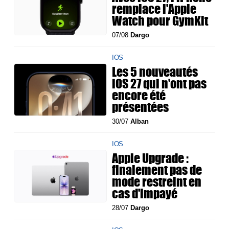
remplace l'Apple
Watch pour GymKit
07/08
Dargo
IOS
Les 5 nouveautés
iOS 27 qui n'ont pas
encore été
présentées
30/07
Alban
IOS
Apple Upgrade :
finalement pas de
mode restreint en
cas d'impayé
28/07
Dargo