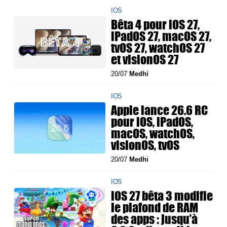
IOS
Bêta 4 pour iOS 27,
iPadOS 27, macOS 27,
tvOS 27, watchOS 27
et visionOS 27
20/07
Medhi
IOS
Apple lance 26.6 RC
pour iOS, iPadOS,
macOS, watchOS,
visionOS, tvOS
20/07
Medhi
IOS
iOS 27 bêta 3 modifie
le plafond de RAM
des apps : jusqu’à