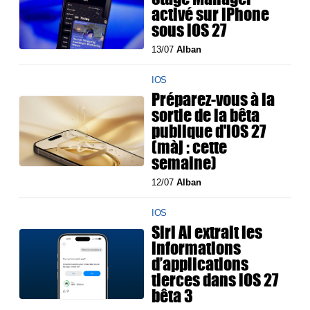
activé sur iPhone
sous iOS 27
13/07
Alban
IOS
Préparez-vous à la
sortie de la bêta
publique d'iOS 27
(màj : cette
semaine)
12/07
Alban
IOS
Siri AI extrait les
informations
d’applications
tierces dans iOS 27
bêta 3