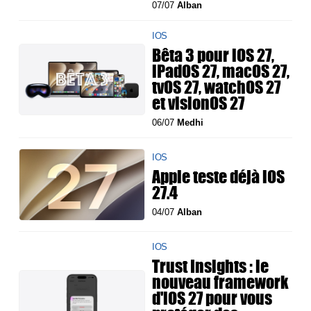
07/07
Alban
IOS
Bêta 3 pour iOS 27,
iPadOS 27, macOS 27,
tvOS 27, watchOS 27
et visionOS 27
06/07
Medhi
IOS
Apple teste déjà iOS
27.4
04/07
Alban
IOS
Trust Insights : le
nouveau framework
d'iOS 27 pour vous