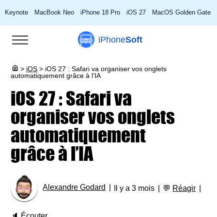
Keynote
MacBook Neo
iPhone 18 Pro
iOS 27
MacOS Golden Gate
iPhone
Soft
>
iOS
>
iOS 27 : Safari va organiser vos onglets
automatiquement grâce à l’IA
iOS 27 : Safari va
organiser vos onglets
automatiquement
grâce à l’IA
Alexandre Godard
Il y a 3 mois
💬
Réagir
🔈
Écouter