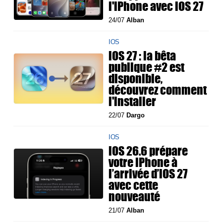
l'iPhone avec iOS 27
24/07
Alban
IOS
iOS 27 : la bêta
publique #2 est
disponible,
découvrez comment
l'installer
22/07
Dargo
IOS
iOS 26.6 prépare
votre iPhone à
l’arrivée d’iOS 27
avec cette
nouveauté
21/07
Alban