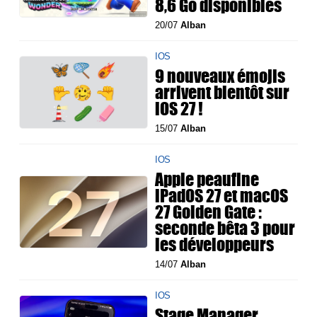
8,6 Go disponibles
20/07
Alban
IOS
9 nouveaux émojis
arrivent bientôt sur
iOS 27 !
15/07
Alban
IOS
Apple peaufine
iPadOS 27 et macOS
27 Golden Gate :
seconde bêta 3 pour
les développeurs
14/07
Alban
IOS
Stage Manager