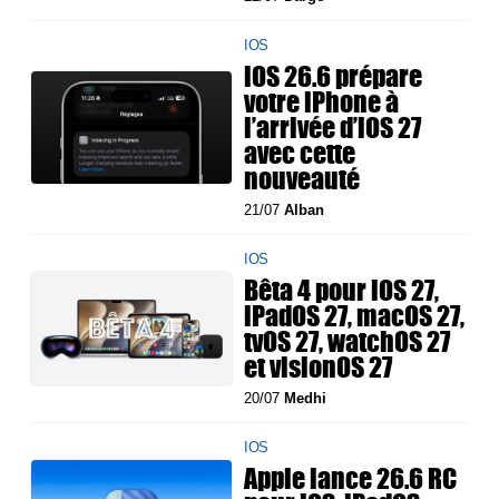
IOS
iOS 26.6 prépare
votre iPhone à
l’arrivée d’iOS 27
avec cette
nouveauté
21/07
Alban
IOS
Bêta 4 pour iOS 27,
iPadOS 27, macOS 27,
tvOS 27, watchOS 27
et visionOS 27
20/07
Medhi
IOS
Apple lance 26.6 RC