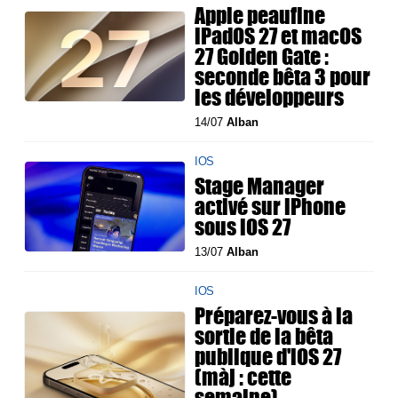
Apple peaufine
iPadOS 27 et macOS
27 Golden Gate :
seconde bêta 3 pour
les développeurs
14/07
Alban
IOS
Stage Manager
activé sur iPhone
sous iOS 27
13/07
Alban
IOS
Préparez-vous à la
sortie de la bêta
publique d'iOS 27
(màj : cette
semaine)