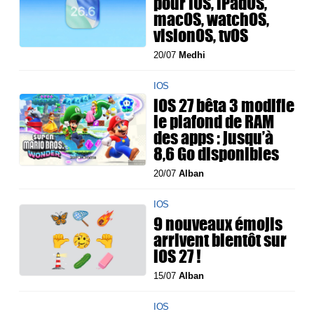
pour iOS, iPadOS,
macOS, watchOS,
visionOS, tvOS
20/07
Medhi
IOS
iOS 27 bêta 3 modifie
le plafond de RAM
des apps : jusqu’à
8,6 Go disponibles
20/07
Alban
IOS
9 nouveaux émojis
arrivent bientôt sur
iOS 27 !
15/07
Alban
IOS