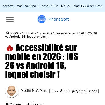
Keynote
MacBook Neo
iPhone 18 Pro
iOS 27
MacOS Golden Gate
iPhone
Soft
>
iOS
>
Android
>
Accessibilité sur mobile en 2026 : iOS 26
vs Android 16, lequel choisir !
🔥
Accessibilité sur
mobile en 2026 : iOS
26 vs Android 16,
lequel choisir !
Medhi Naït Mazi
Il y a 3 mois
(Màj il y a 2 mois)
💬
2 coms
🔈
Écouter