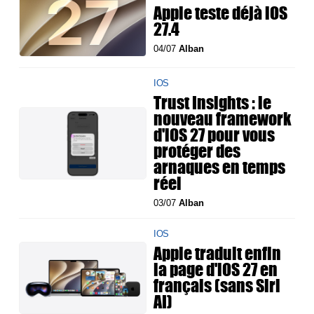
Apple teste déjà iOS
27.4
04/07
Alban
IOS
Trust Insights : le
nouveau framework
d'iOS 27 pour vous
protéger des
arnaques en temps
réel
03/07
Alban
IOS
Apple traduit enfin
la page d'iOS 27 en
français (sans Siri
AI)