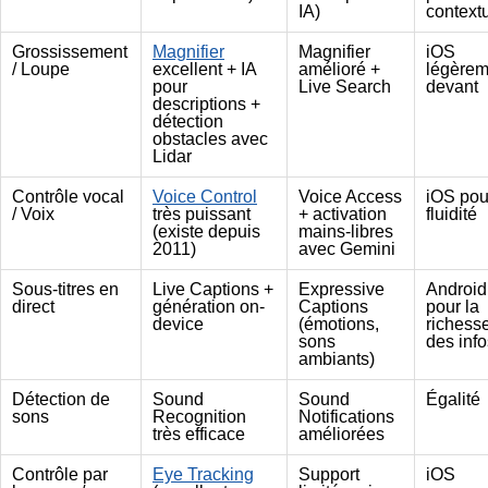
IA)
context
Grossissement
Magnifier
Magnifier
iOS
/ Loupe
excellent + IA
amélioré +
légèrem
pour
Live Search
devant
descriptions +
détection
obstacles avec
Lidar
Contrôle vocal
Voice Control
Voice Access
iOS pou
/ Voix
très puissant
+ activation
fluidité
(existe depuis
mains-libres
2011)
avec Gemini
Sous-titres en
Live Captions +
Expressive
Android
direct
génération on-
Captions
pour la
device
(émotions,
richess
sons
des info
ambiants)
Détection de
Sound
Sound
Égalité
sons
Recognition
Notifications
très efficace
améliorées
Contrôle par
Eye Tracking
Support
iOS