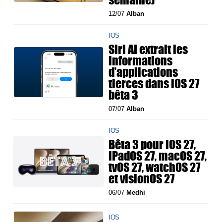
12/07
Alban
IOS
Siri AI extrait les
informations
d’applications
tierces dans iOS 27
bêta 3
07/07
Alban
IOS
Bêta 3 pour iOS 27,
iPadOS 27, macOS 27,
tvOS 27, watchOS 27
et visionOS 27
06/07
Medhi
IOS