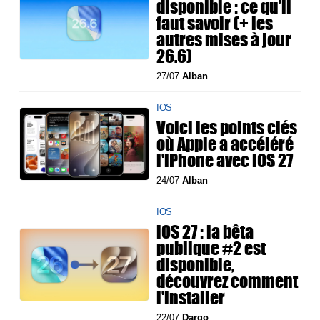
disponible : ce qu’il
faut savoir (+ les
autres mises à jour
26.6)
27/07
Alban
IOS
Voici les points clés
où Apple a accéléré
l'iPhone avec iOS 27
24/07
Alban
IOS
iOS 27 : la bêta
publique #2 est
disponible,
découvrez comment
l'installer
22/07
Dargo