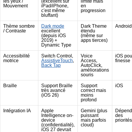
les yeux /
(excellent sur
limité mais
Mouvement
iPad/iPhone,
en
c'est même
progression
bluffant)
Thème sombre
Dark mode
Dark Theme
Android
/ Contraste
excellent
étendu
(depuis iOS
(même sur
2019) +
apps tierces)
Dynamic Type
Accessibilité
Switch Control,
Voice
iOS pou
motrice
AssistiveTouch
,
Access,
finesse
Back Tap
AutoClick,
améliorations
souris
Braille
Support Braille
Support
iOS
très avancé
correct mais
(iOS 26)
moins
profond
Intégration IA
Apple
Gemini (plus
Dépend
Intelligence on-
puissant
des
device
mais parfois
priorités
(confidentialité),
cloud)
iOS 27 devrait