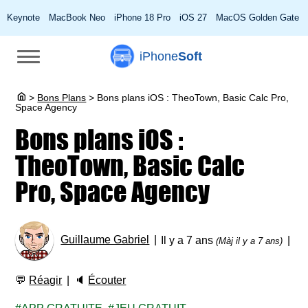
Keynote
MacBook Neo
iPhone 18 Pro
iOS 27
MacOS Golden Gate
iPhone
Soft
>
Bons Plans
>
Bons plans iOS : TheoTown, Basic Calc Pro,
Space Agency
Bons plans iOS :
TheoTown, Basic Calc
Pro, Space Agency
Guillaume Gabriel
Il y a 7 ans
(Màj il y a 7 ans)
💬
Réagir
🔈
Écouter