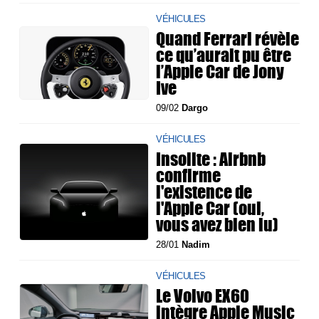
VÉHICULES
Quand Ferrari révèle
ce qu’aurait pu être
l’Apple Car de Jony
Ive
09/02
Dargo
VÉHICULES
Insolite : Airbnb
confirme
l'existence de
l'Apple Car (oui,
vous avez bien lu)
28/01
Nadim
VÉHICULES
Le Volvo EX60
intègre Apple Music