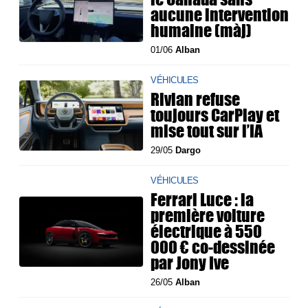
aucune intervention
humaine (màj)
01/06
Alban
VÉHICULES
Rivian refuse
toujours CarPlay et
mise tout sur l’IA
29/05
Dargo
VÉHICULES
Ferrari Luce : la
première voiture
électrique à 550
000 € co-dessinée
par Jony Ive
26/05
Alban