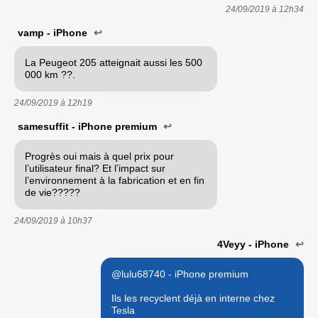
24/09/2019 à
12h34
vamp - iPhone
↩
La Peugeot 205 atteignait aussi les 500
000 km ??.
24/09/2019 à
12h19
samesuffit - iPhone premium
↩
Progrès oui mais à quel prix pour
l’utilisateur final? Et l’impact sur
l’environnement à la fabrication et en fin
de vie?????
24/09/2019 à
10h37
4Veyy - iPhone
↩
@lulu68740 - iPhone premium
Ils les recyclent déjà en interne chez
Tesla