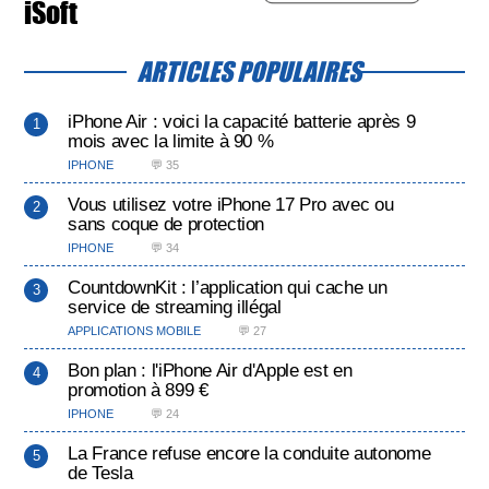
iSoft
ARTICLES POPULAIRES
iPhone Air : voici la capacité batterie après 9
mois avec la limite à 90 %
IPHONE
💬 35
Vous utilisez votre iPhone 17 Pro avec ou
sans coque de protection
IPHONE
💬 34
CountdownKit : l’application qui cache un
service de streaming illégal
APPLICATIONS MOBILE
💬 27
Bon plan : l'iPhone Air d'Apple est en
promotion à 899 €
IPHONE
💬 24
La France refuse encore la conduite autonome
de Tesla