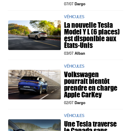
07/07
Dargo
VÉHICULES
La nouvelle Tesla
Model Y L (6 places)
est disponible aux
États-Unis
03/07
Alban
VÉHICULES
Volkswagen
pourrait bientôt
prendre en charge
Apple CarKey
02/07
Dargo
VÉHICULES
Une Tesla traverse
le Canada sans