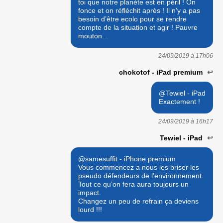
toi que notre planète est en péril ! On
fonce et on réfléchit après ! Il n’y a pas
besoin d’être ecolo pour se rendre
compte de la situation et agir ! Pauvre
mouton...
24/09/2019 à
17h06
chokotof - iPad premium
↩
@Tewiel - iPad
Exactement !
24/09/2019 à
16h17
Tewiel - iPad
↩
@samesuffit - iPhone premium
Vous commencez a nous les briser les
pseudo défendeurs de l’environnement.
Tout ce qu’on fera aura toujours un
impact.
Changez un peu de refrain ça deviens
lourd !!!