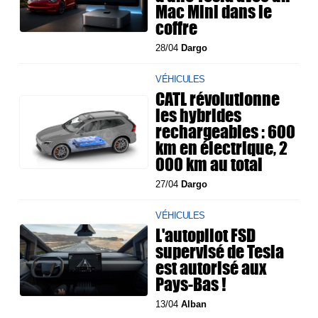
Mac Mini dans le
coffre
28/04
Dargo
VÉHICULES
CATL révolutionne
les hybrides
rechargeables : 600
km en électrique, 2
000 km au total
27/04
Dargo
VÉHICULES
L'autopilot FSD
supervisé de Tesla
est autorisé aux
Pays-Bas !
13/04
Alban