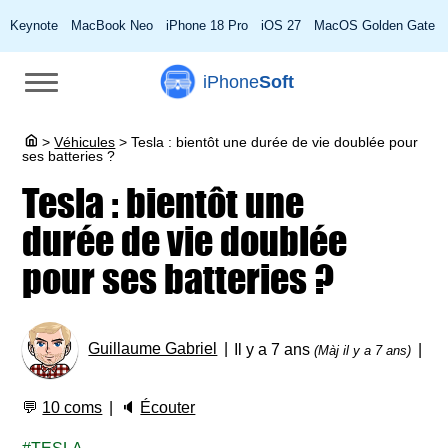
Keynote
MacBook Neo
iPhone 18 Pro
iOS 27
MacOS Golden Gate
iPhone
Soft
>
Véhicules
>
Tesla : bientôt une durée de vie doublée pour
ses batteries ?
Tesla : bientôt une
durée de vie doublée
pour ses batteries ?
Guillaume Gabriel
Il y a 7 ans
(Màj il y a 7 ans)
💬
10 coms
🔈
Écouter