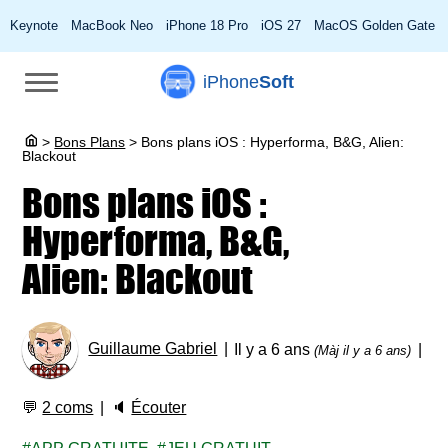
Keynote
MacBook Neo
iPhone 18 Pro
iOS 27
MacOS Golden Gate
iPhone
Soft
>
Bons Plans
>
Bons plans iOS : Hyperforma, B&G, Alien:
Blackout
Bons plans iOS :
Hyperforma, B&G,
Alien: Blackout
Guillaume Gabriel
Il y a 6 ans
(Màj il y a 6 ans)
💬
2 coms
🔈
Écouter