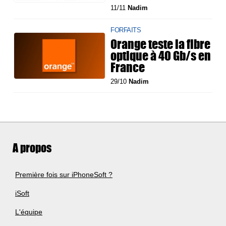
11/11
Nadim
FORFAITS
Orange teste la fibre
optique à 40 Gb/s en
France
29/10
Nadim
A propos
Première fois sur iPhoneSoft ?
iSoft
L'équipe