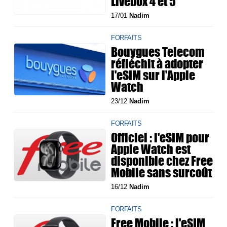
Livebox 4 et 5
17/01
Nadim
FORFAITS
Bouygues Telecom
réfléchit à adopter
l'eSIM sur l'Apple
Watch
23/12
Nadim
FORFAITS
Officiel : l'eSIM pour
Apple Watch est
disponible chez Free
Mobile sans surcoût
16/12
Nadim
FORFAITS
Free Mobile : l'eSIM