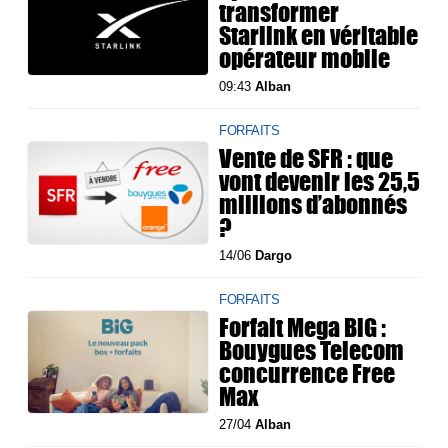
transformer
Starlink en véritable
opérateur mobile
09:43
Alban
FORFAITS
Vente de SFR : que
vont devenir les 25,5
millions d’abonnés
?
14/06
Dargo
FORFAITS
Forfait Mega BiG :
Bouygues Telecom
concurrence Free
Max
27/04
Alban