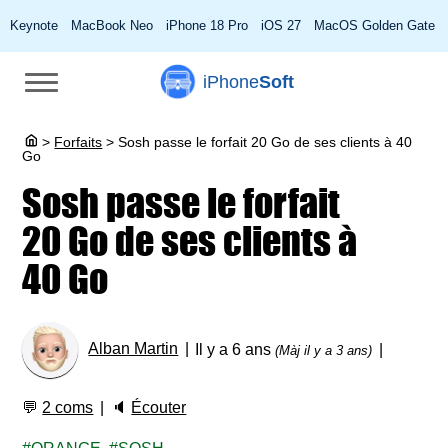
Keynote
MacBook Neo
iPhone 18 Pro
iOS 27
MacOS Golden Gate
iPhone
Soft
>
Forfaits
>
Sosh passe le forfait 20 Go de ses clients à 40
Go
Sosh passe le forfait
20 Go de ses clients à
40 Go
Alban Martin
Il y a 6 ans
(Màj il y a 3 ans)
💬
2 coms
🔈
Écouter