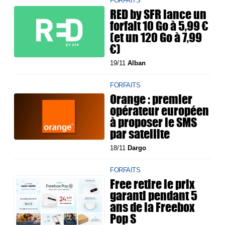
FORFAITS
RED by SFR lance un
forfait 10 Go à 5,99 €
(et un 120 Go à 7,99
€)
19/11
Alban
FORFAITS
Orange : premier
opérateur européen
à proposer le SMS
par satellite
18/11
Dargo
FORFAITS
Free retire le prix
garanti pendant 5
ans de la Freebox
Pop S