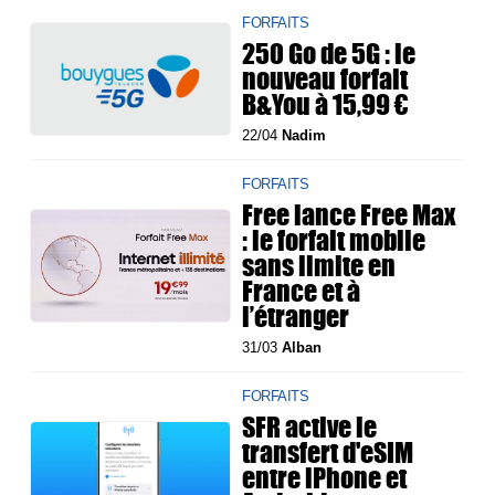
FORFAITS
250 Go de 5G : le
nouveau forfait
B&You à 15,99 €
22/04
Nadim
FORFAITS
Free lance Free Max
: le forfait mobile
sans limite en
France et à
l’étranger
31/03
Alban
FORFAITS
SFR active le
transfert d'eSIM
entre iPhone et