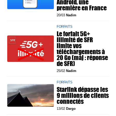
Android, une
première en France
20/03
Nadim
FORFAITS
Le forfait 5G+
illimité de SFR
limite vos
téléchargements à
20 Go (màj : réponse
de SFR)
25/02
Nadim
FORFAITS
Starlink dépasse les
9 millions de clients
connectés
13/02
Dargo