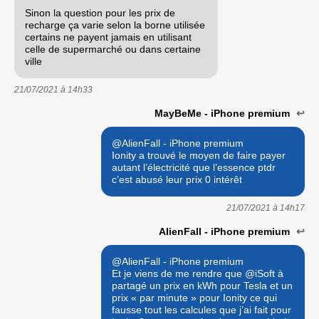
Sinon la question pour les prix de
recharge ça varie selon la borne utilisée
certains ne payent jamais en utilisant
celle de supermarché ou dans certaine
ville
21/07/2021 à
14h33
MayBeMe - iPhone premium
↩
@AlienFall - iPhone premium
Ionity a trouvé le moyen de faire payer
autant l’électricité que l’essence ptdr
c’est abusé leur prix 0 intérêt
21/07/2021 à
14h17
AlienFall - iPhone premium
↩
@AlienFall - iPhone premium
Et je viens de me rendre que @iSoft à
partagé un prix en kWh pour Tesla et un
prix « par minute » pour Ionity ce qui
fausse tout les calcules que j’ai fait pour