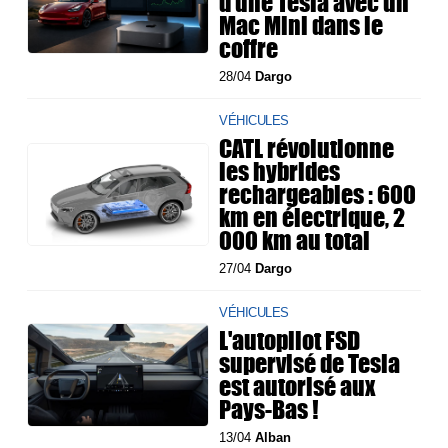
d’une Tesla avec un
Mac Mini dans le
coffre
28/04
Dargo
VÉHICULES
CATL révolutionne
les hybrides
rechargeables : 600
km en électrique, 2
000 km au total
27/04
Dargo
VÉHICULES
L'autopilot FSD
supervisé de Tesla
est autorisé aux
Pays-Bas !
13/04
Alban