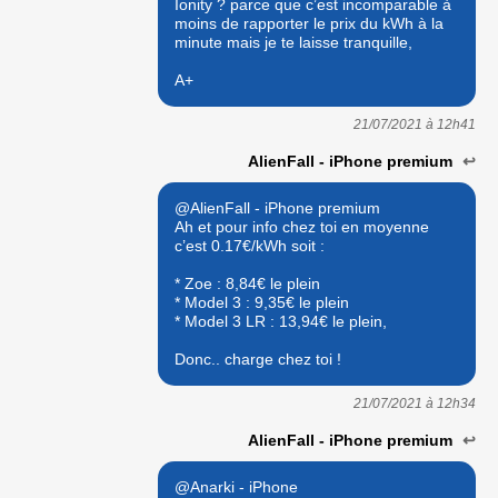
Ionity ? parce que c’est incomparable à
moins de rapporter le prix du kWh à la
minute mais je te laisse tranquille,
A+
21/07/2021 à
12h41
AlienFall - iPhone premium
↩
@AlienFall - iPhone premium
Ah et pour info chez toi en moyenne
c’est 0.17€/kWh soit :
* Zoe : 8,84€ le plein
* Model 3 : 9,35€ le plein
* Model 3 LR : 13,94€ le plein,
Donc.. charge chez toi !
21/07/2021 à
12h34
AlienFall - iPhone premium
↩
@Anarki - iPhone