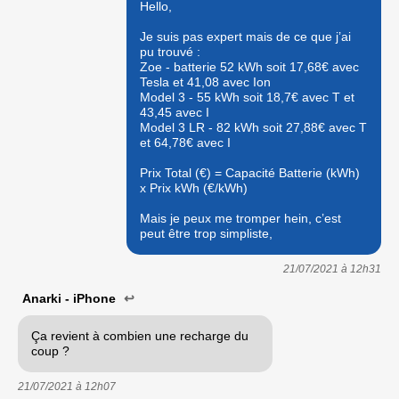
Hello,
Je suis pas expert mais de ce que j’ai
pu trouvé :
Zoe - batterie 52 kWh soit 17,68€ avec
Tesla et 41,08 avec Ion
Model 3 - 55 kWh soit 18,7€ avec T et
43,45 avec I
Model 3 LR - 82 kWh soit 27,88€ avec T
et 64,78€ avec I
Prix Total (€) = Capacité Batterie (kWh)
x Prix kWh (€/kWh)
Mais je peux me tromper hein, c’est
peut être trop simpliste,
21/07/2021 à
12h31
Anarki - iPhone
↩
Ça revient à combien une recharge du
coup ?
21/07/2021 à
12h07