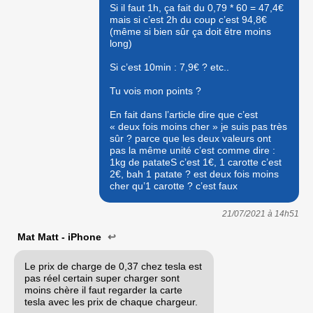
Si il faut 1h, ça fait du 0,79 * 60 = 47,4€
mais si c’est 2h du coup c’est 94,8€
(même si bien sûr ça doit être moins
long)
Si c’est 10min : 7,9€ ? etc..
Tu vois mon points ?
En fait dans l’article dire que c’est
« deux fois moins cher » je suis pas très
sûr ? parce que les deux valeurs ont
pas la même unité c’est comme dire :
1kg de patateS c’est 1€, 1 carotte c’est
2€, bah 1 patate ? est deux fois moins
cher qu’1 carotte ? c’est faux
21/07/2021 à
14h51
Mat Matt - iPhone
↩
Le prix de charge de 0,37 chez tesla est
pas réel certain super charger sont
moins chère il faut regarder la carte
tesla avec les prix de chaque chargeur.