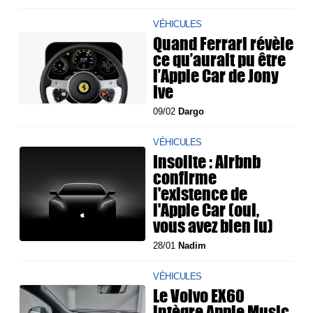
VÉHICULES
Quand Ferrari révèle
ce qu’aurait pu être
l’Apple Car de Jony
Ive
09/02
Dargo
VÉHICULES
Insolite : Airbnb
confirme
l'existence de
l'Apple Car (oui,
vous avez bien lu)
28/01
Nadim
VÉHICULES
Le Volvo EX60
intègre Apple Music