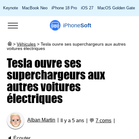
Keynote
MacBook Neo
iPhone 18 Pro
iOS 27
MacOS Golden Gate
iPhone
Soft
>
Véhicules
>
Tesla ouvre ses superchargeurs aux autres
voitures électriques
Tesla ouvre ses
superchargeurs aux
autres voitures
électriques
Alban Martin
Il y a 5 ans
💬
7 coms
🔈
Écouter