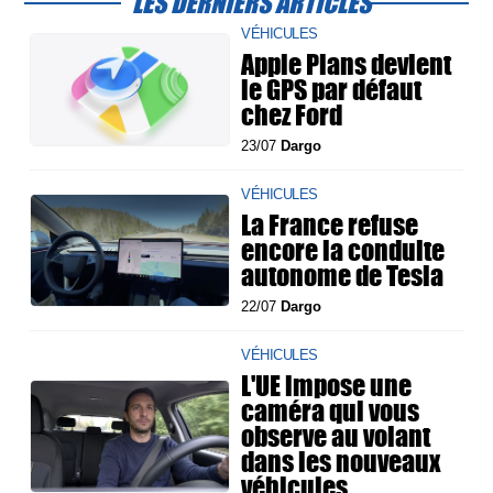
LES DERNIERS ARTICLES
VÉHICULES
Apple Plans devient
le GPS par défaut
chez Ford
23/07
Dargo
VÉHICULES
La France refuse
encore la conduite
autonome de Tesla
22/07
Dargo
VÉHICULES
L'UE impose une
caméra qui vous
observe au volant
dans les nouveaux
véhicules