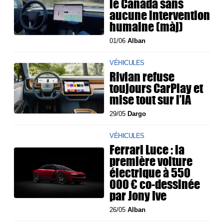
le Canada sans
aucune intervention
humaine (màj)
01/06
Alban
VÉHICULES
Rivian refuse
toujours CarPlay et
mise tout sur l’IA
29/05
Dargo
VÉHICULES
Ferrari Luce : la
première voiture
électrique à 550
000 € co-dessinée
par Jony Ive
26/05
Alban