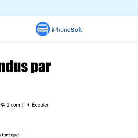
iPhone
Soft
ndus par
💬
1 com
🔈
Écouter