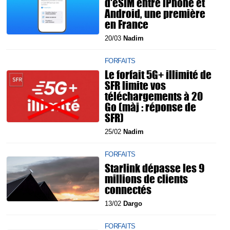
d'eSIM entre iPhone et
Android, une première
en France
20/03
Nadim
FORFAITS
Le forfait 5G+ illimité de
SFR limite vos
téléchargements à 20
Go (màj : réponse de
SFR)
25/02
Nadim
FORFAITS
Starlink dépasse les 9
millions de clients
connectés
13/02
Dargo
FORFAITS