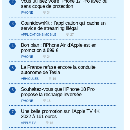
Vous utilisez votre iPhone 17 Pro avec ou
sans coque de protection
IPHONE
💬 34
CountdownKit : l’application qui cache un
service de streaming illégal
APPLICATIONS MOBILE
💬 27
Bon plan : l'iPhone Air d'Apple est en
promotion à 899 €
IPHONE
💬 24
La France refuse encore la conduite
autonome de Tesla
VÉHICULES
💬 19
Souhaitez-vous que l'iPhone 18 Pro
propose la recharge inversée
IPHONE
💬 16
Une belle promotion sur l'Apple TV 4K
2022 à 161 euros
APPLE TV
💬 15