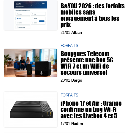
B&YOU 2026 : des forfaits
mobiles sans
engagement à tous les
prix
21/01
Alban
FORFAITS
Bouygues Telecom
présente une box 5G
WiFi 7 et un WiFi de
secours universel
20/01
Dargo
FORFAITS
iPhone 17 et Air : Orange
confirme un bug Wi-Fi
avec les Livebox 4 et 5
17/01
Nadim