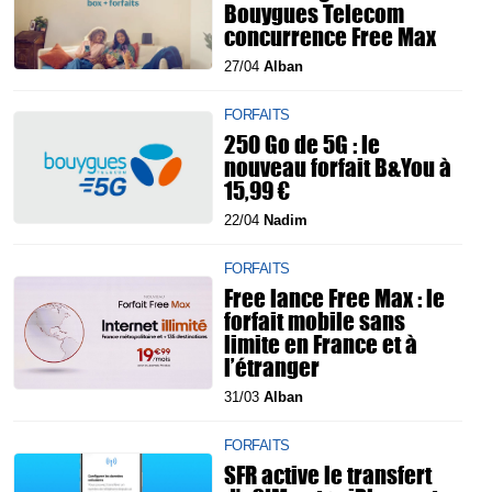
Bouygues Telecom
concurrence Free Max
27/04
Alban
FORFAITS
250 Go de 5G : le
nouveau forfait B&You à
15,99 €
22/04
Nadim
FORFAITS
Free lance Free Max : le
forfait mobile sans
limite en France et à
l’étranger
31/03
Alban
FORFAITS
SFR active le transfert