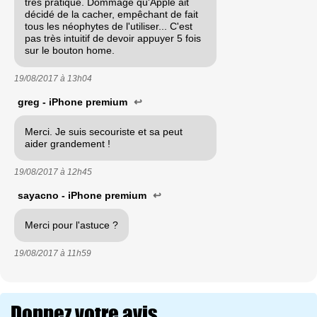
très pratique. Dommage qu'Apple ait
décidé de la cacher, empêchant de fait
tous les néophytes de l'utiliser... C'est
pas très intuitif de devoir appuyer 5 fois
sur le bouton home.
19/08/2017 à
13h04
greg - iPhone premium
↩
Merci. Je suis secouriste et sa peut
aider grandement !
19/08/2017 à
12h45
sayacno - iPhone premium
↩
Merci pour l'astuce ?
19/08/2017 à
11h59
Donnez votre avis