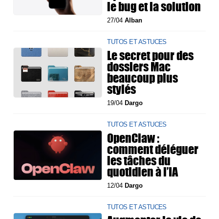
le bug et la solution
27/04
Alban
TUTOS ET ASTUCES
Le secret pour des
dossiers Mac
beaucoup plus
stylés
19/04
Dargo
TUTOS ET ASTUCES
OpenClaw :
comment déléguer
les tâches du
quotidien à l’IA
12/04
Dargo
TUTOS ET ASTUCES