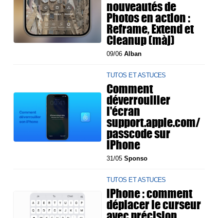
nouveautés de
Photos en action :
Reframe, Extend et
Cleanup (màj)
09/06
Alban
TUTOS ET ASTUCES
Comment
déverrouiller
l'écran
support.apple.com/
passcode sur
iPhone
31/05
Sponso
TUTOS ET ASTUCES
iPhone : comment
déplacer le curseur
avec précision