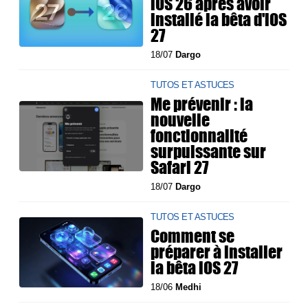
iOS 26 après avoir
installé la bêta d'iOS
27
18/07
Dargo
TUTOS ET ASTUCES
Me prévenir : la
nouvelle
fonctionnalité
surpuissante sur
Safari 27
18/07
Dargo
TUTOS ET ASTUCES
Comment se
préparer à installer
la bêta iOS 27
18/06
Medhi