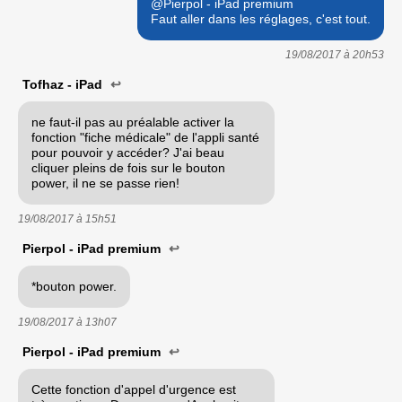
@Pierpol - iPad premium
Faut aller dans les réglages, c'est tout.
19/08/2017 à
20h53
Tofhaz - iPad
↩
ne faut-il pas au préalable activer la
fonction "fiche médicale" de l'appli santé
pour pouvoir y accéder? J'ai beau
cliquer pleins de fois sur le bouton
power, il ne se passe rien!
19/08/2017 à
15h51
Pierpol - iPad premium
↩
*bouton power.
19/08/2017 à
13h07
Pierpol - iPad premium
↩
Cette fonction d'appel d'urgence est