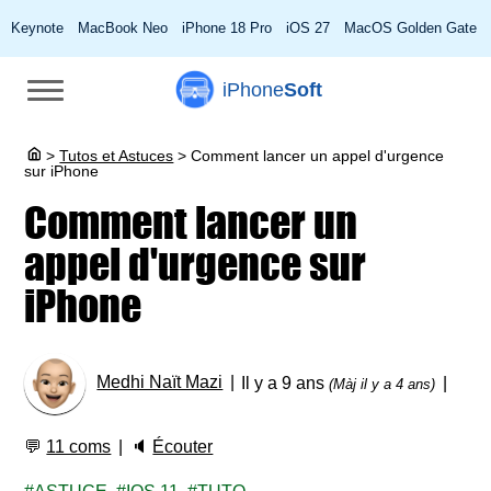
Keynote
MacBook Neo
iPhone 18 Pro
iOS 27
MacOS Golden Gate
iPhone
Soft
>
Tutos et Astuces
>
Comment lancer un appel d'urgence
sur iPhone
Comment lancer un
appel d'urgence sur
iPhone
Medhi Naït Mazi
Il y a 9 ans
(Màj il y a 4 ans)
💬
11 coms
🔈
Écouter