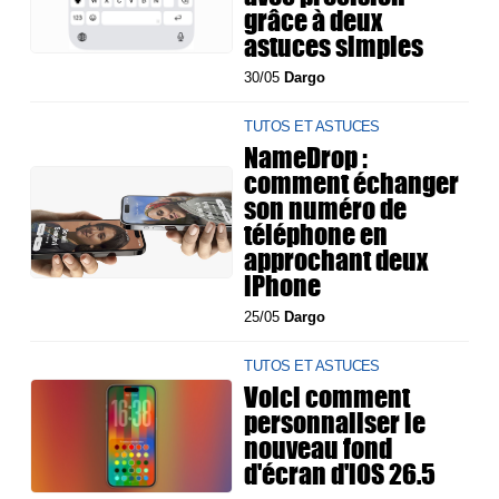
grâce à deux
astuces simples
30/05
Dargo
TUTOS ET ASTUCES
NameDrop :
comment échanger
son numéro de
téléphone en
approchant deux
iPhone
25/05
Dargo
TUTOS ET ASTUCES
Voici comment
personnaliser le
nouveau fond
d'écran d'iOS 26.5