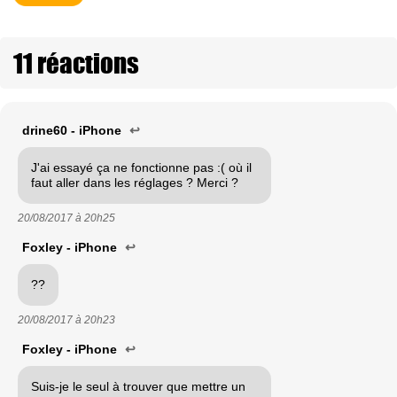
11 réactions
drine60 - iPhone
↩
J'ai essayé ça ne fonctionne pas :( où il
faut aller dans les réglages ? Merci ?
20/08/2017 à
20h25
Foxley - iPhone
↩
??
20/08/2017 à
20h23
Foxley - iPhone
↩
Suis-je le seul à trouver que mettre un