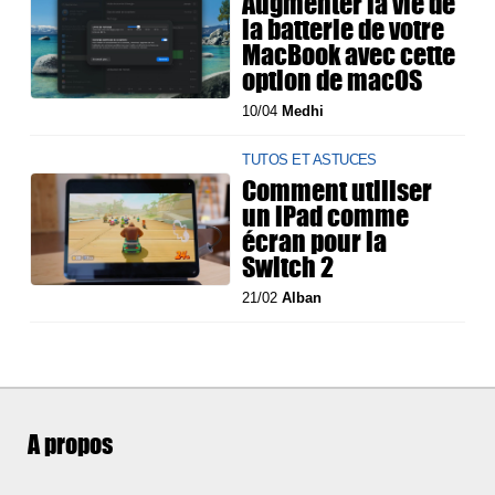
Augmenter la vie de
la batterie de votre
MacBook avec cette
option de macOS
10/04
Medhi
TUTOS ET ASTUCES
Comment utiliser
un iPad comme
écran pour la
Switch 2
21/02
Alban
A propos