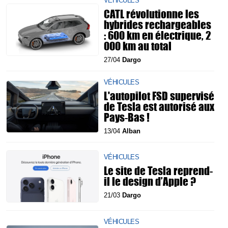
VÉHICULES
CATL révolutionne les
hybrides rechargeables
: 600 km en électrique, 2
000 km au total
27/04
Dargo
VÉHICULES
L'autopilot FSD supervisé
de Tesla est autorisé aux
Pays-Bas !
13/04
Alban
VÉHICULES
Le site de Tesla reprend-
il le design d’Apple ?
21/03
Dargo
VÉHICULES