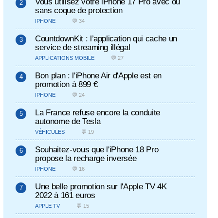
Vous utilisez votre iPhone 17 Pro avec ou
sans coque de protection
IPHONE
💬 34
CountdownKit : l’application qui cache un
service de streaming illégal
APPLICATIONS MOBILE
💬 27
Bon plan : l'iPhone Air d'Apple est en
promotion à 899 €
IPHONE
💬 24
La France refuse encore la conduite
autonome de Tesla
VÉHICULES
💬 19
Souhaitez-vous que l'iPhone 18 Pro
propose la recharge inversée
IPHONE
💬 16
Une belle promotion sur l'Apple TV 4K
2022 à 161 euros
APPLE TV
💬 15