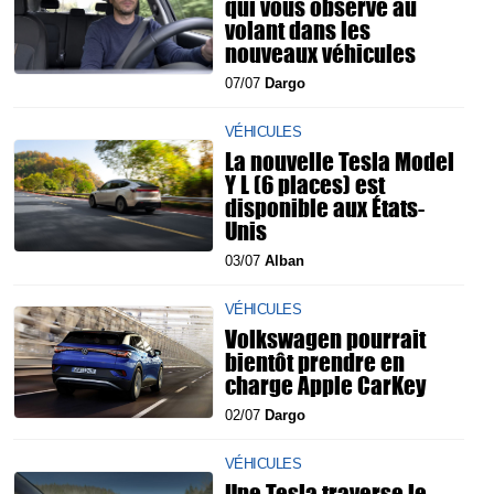
qui vous observe au
volant dans les
nouveaux véhicules
07/07
Dargo
VÉHICULES
La nouvelle Tesla Model
Y L (6 places) est
disponible aux États-
Unis
03/07
Alban
VÉHICULES
Volkswagen pourrait
bientôt prendre en
charge Apple CarKey
02/07
Dargo
VÉHICULES
Une Tesla traverse le