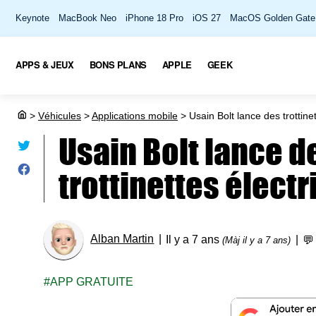
Keynote
MacBook Neo
iPhone 18 Pro
iOS 27
MacOS Golden Gate
APPS & JEUX
BONS PLANS
APPLE
GEEK
>
Véhicules
>
Applications mobile
>
Usain Bolt lance des trottinet
Usain Bolt lance d
trottinettes électr
Alban Martin
Il y a 7 ans

(Màj il y a 7 ans)
APP GRATUITE