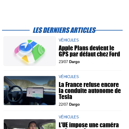
LES DERNIERS ARTICLES
VÉHICULES
Apple Plans devient le
GPS par défaut chez Ford
23/07
Dargo
VÉHICULES
La France refuse encore
la conduite autonome de
Tesla
22/07
Dargo
VÉHICULES
L'UE impose une caméra