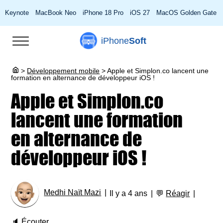
Keynote
MacBook Neo
iPhone 18 Pro
iOS 27
MacOS Golden Gate
iPhone
Soft
>
Développement mobile
>
Apple et Simplon.co lancent une
formation en alternance de développeur iOS !
Apple et Simplon.co
lancent une formation
en alternance de
développeur iOS !
Medhi Naït Mazi
Il y a 4 ans
💬
Réagir
🔈
Écouter