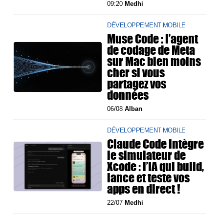
09:20
Medhi
DÉVELOPPEMENT MOBILE
Muse Code : l’agent
de codage de Meta
sur Mac bien moins
cher si vous
partagez vos
données
06/08
Alban
DÉVELOPPEMENT MOBILE
Claude Code intègre
le simulateur de
Xcode : l’IA qui build,
lance et teste vos
apps en direct !
22/07
Medhi