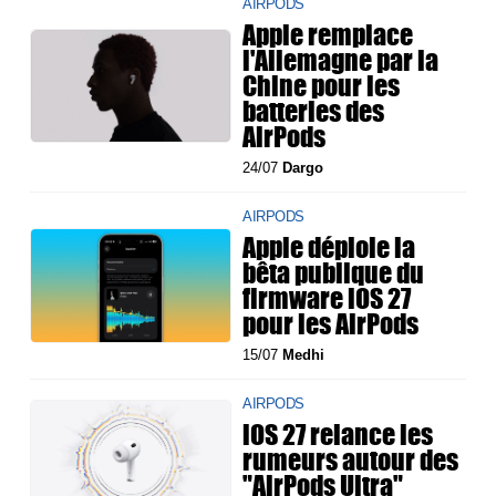
AIRPODS
Apple remplace
l'Allemagne par la
Chine pour les
batteries des
AirPods
24/07
Dargo
AIRPODS
Apple déploie la
bêta publique du
firmware iOS 27
pour les AirPods
15/07
Medhi
AIRPODS
iOS 27 relance les
rumeurs autour des
"AirPods Ultra"