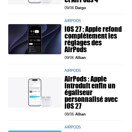
09/06
Dargo
AIRPODS
iOS 27 : Apple refond
complètement les
réglages des
AirPods
09/06
Alban
AIRPODS
AirPods : Apple
introduit enfin un
égaliseur
personnalisé avec
iOS 27
08/06
Alban
AIRPODS