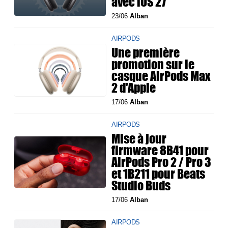
avec iOS 27
23/06
Alban
AIRPODS
Une première
promotion sur le
casque AirPods Max
2 d'Apple
17/06
Alban
AIRPODS
Mise à jour
firmware 8B41 pour
AirPods Pro 2 / Pro 3
et 1B211 pour Beats
Studio Buds
17/06
Alban
AIRPODS