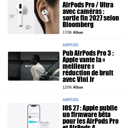
AirPods Pro / Ultra
avec caméras :
sortie fin 2027 selon
Bloomberg
17/06
Alban
AIRPODS
Pub AirPods Pro 3 :
Apple vante la «
meilleure »
réduction de bruit
avec Vini Jr
12/06
Alban
AIRPODS
iOS 27 : Apple publie
un firmware bêta
pour les AirPods Pro
et AirPods 4