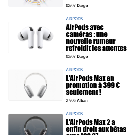
03/07
Dargo
AIRPODS
AirPods avec
caméras : une
nouvelle rumeur
refroidit les attentes
03/07
Dargo
AIRPODS
L'AirPods Max en
promotion à 399 €
seulement !
27/06
Alban
AIRPODS
L'AirPods Max 2 a
enfin droit aux bêtas