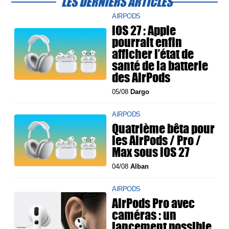
LES DERNIERS ARTICLES
AIRPODS
iOS 27 : Apple
pourrait enfin
afficher l’état de
santé de la batterie
des AirPods
05/08
Dargo
AIRPODS
Quatrième bêta pour
les AirPods / Pro /
Max sous iOS 27
04/08
Alban
AIRPODS
AirPods Pro avec
caméras : un
lancement possible