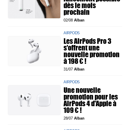
dès le mois
prochain
02/08
Alban
AIRPODS
Les AirPods Pro 3
s'offrent une
nouvelle promotion
à 198 € !
31/07
Alban
AIRPODS
Une nouvelle
promotion pour les
AirPods 4 d'Apple à
109 € !
28/07
Alban