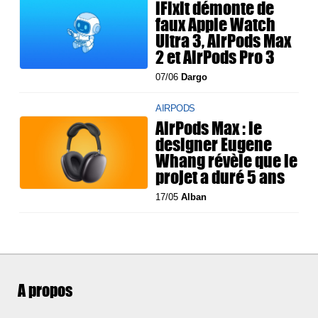
iFixit démonte de
faux Apple Watch
Ultra 3, AirPods Max
2 et AirPods Pro 3
07/06
Dargo
AIRPODS
AirPods Max : le
designer Eugene
Whang révèle que le
projet a duré 5 ans
17/05
Alban
A propos