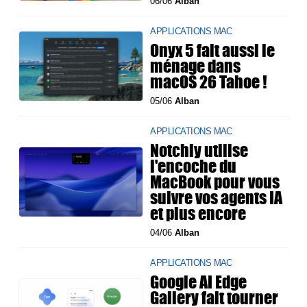
06/06
Alban
APPLICATIONS MAC
Onyx 5 fait aussi le
ménage dans
macOS 26 Tahoe !
05/06
Alban
APPLICATIONS MAC
Notchly utilise
l'encoche du
MacBook pour vous
suivre vos agents IA
et plus encore
04/06
Alban
APPLICATIONS MAC
Google AI Edge
Gallery fait tourner