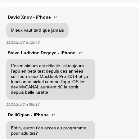
David Xnov - iPhone
↩
Mieux vaut tard que jamais
11/11/2022 à
12h48
Steve Ludivine Degeye - iPhone
↩
L’os minimum est ridicule j’ai toujours
l’app en beta test depuis des années
sur mon vieux MacBook Pro 2014 et ça
fonctionne nickel comme l’app iOS les
dev MyCANAL auraient dû la sortir
depuis belle lurette
11/11/2022 à
09h12
DeliiOglan - iPhone
↩
Enfin, auron t’on acces au programme
pour adultes?