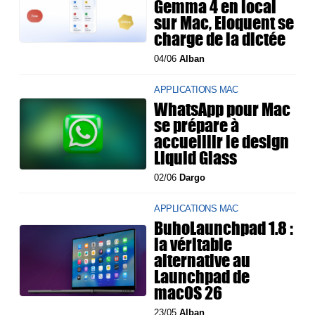
Gemma 4 en local
sur Mac, Eloquent se
charge de la dictée
04/06
Alban
APPLICATIONS MAC
WhatsApp pour Mac
se prépare à
accueillir le design
Liquid Glass
02/06
Dargo
APPLICATIONS MAC
BuhoLaunchpad 1.8 :
la véritable
alternative au
Launchpad de
macOS 26
23/05
Alban