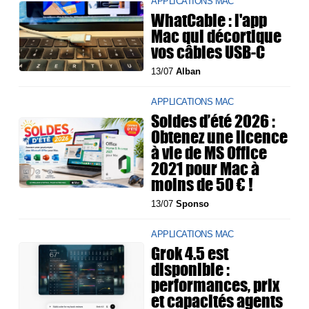
APPLICATIONS MAC
WhatCable : l'app
Mac qui décortique
vos câbles USB-C
13/07
Alban
APPLICATIONS MAC
Soldes d’été 2026 :
Obtenez une licence
à vie de MS Office
2021 pour Mac à
moins de 50 € !
13/07
Sponso
APPLICATIONS MAC
Grok 4.5 est
disponible :
performances, prix
et capacités agents