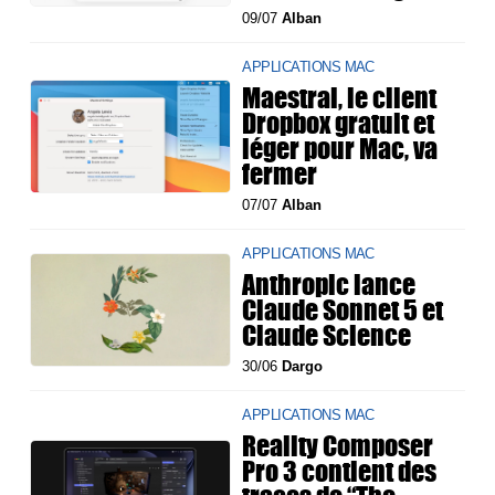
09/07
Alban
APPLICATIONS MAC
Maestral, le client
Dropbox gratuit et
léger pour Mac, va
fermer
07/07
Alban
APPLICATIONS MAC
Anthropic lance
Claude Sonnet 5 et
Claude Science
30/06
Dargo
APPLICATIONS MAC
Reality Composer
Pro 3 contient des