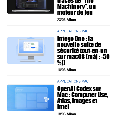
traces de “The
Machinery”, un
moteur de jeu
23/06
Alban
APPLICATIONS MAC
Intego One : la
nouvelle suite de
sécurité tout-en-un
sur macOS (màj : -50
%j)
18/06
Alban
APPLICATIONS MAC
OpenAI Codex sur
Mac : Computer Use,
Atlas, Images et
Intel
18/06
Alban