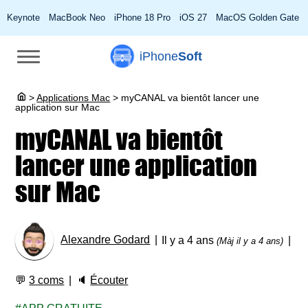
Keynote
MacBook Neo
iPhone 18 Pro
iOS 27
MacOS Golden Gate
iPhone
Soft
>
Applications Mac
>
myCANAL va bientôt lancer une
application sur Mac
myCANAL va bientôt
lancer une application
sur Mac
Alexandre Godard
Il y a 4 ans
(Màj il y a 4 ans)
💬
3 coms
🔈
Écouter