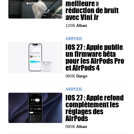
meilleure »
réduction de bruit
avec Vini Jr
12/06
Alban
AIRPODS
iOS 27 : Apple publie
un firmware bêta
pour les AirPods Pro
et AirPods 4
09/06
Dargo
AIRPODS
iOS 27 : Apple refond
complètement les
réglages des
AirPods
09/06
Alban