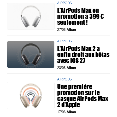
AIRPODS
L'AirPods Max en
promotion à 399 €
seulement !
27/06
Alban
AIRPODS
L'AirPods Max 2 a
enfin droit aux bêtas
avec iOS 27
23/06
Alban
AIRPODS
Une première
promotion sur le
casque AirPods Max
2 d'Apple
17/06
Alban