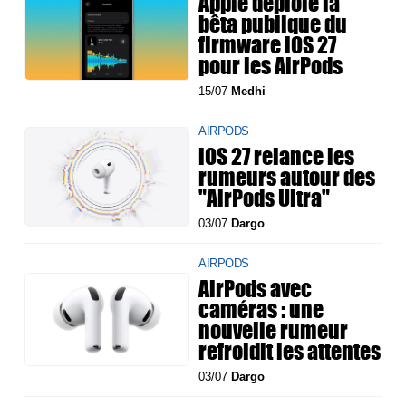
Apple déploie la
bêta publique du
firmware iOS 27
pour les AirPods
15/07
Medhi
AIRPODS
iOS 27 relance les
rumeurs autour des
"AirPods Ultra"
03/07
Dargo
AIRPODS
AirPods avec
caméras : une
nouvelle rumeur
refroidit les attentes
03/07
Dargo