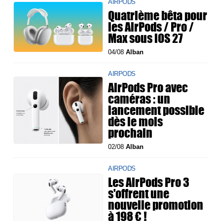
AIRPODS
Quatrième bêta pour
les AirPods / Pro /
Max sous iOS 27
04/08
Alban
AIRPODS
AirPods Pro avec
caméras : un
lancement possible
dès le mois
prochain
02/08
Alban
AIRPODS
Les AirPods Pro 3
s'offrent une
nouvelle promotion
à 198 € !