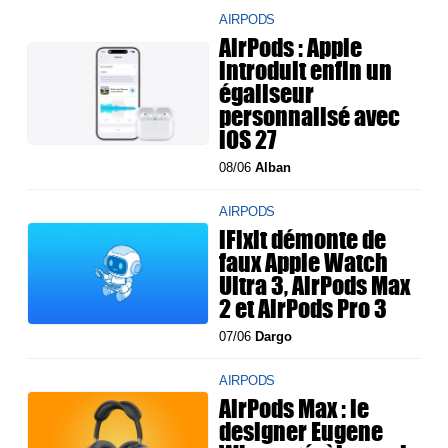
AIRPODS
AirPods : Apple
introduit enfin un
égaliseur
personnalisé avec
iOS 27
08/06
Alban
AIRPODS
iFixit démonte de
faux Apple Watch
Ultra 3, AirPods Max
2 et AirPods Pro 3
07/06
Dargo
AIRPODS
AirPods Max : le
designer Eugene