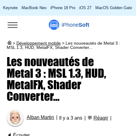
Keynote
MacBook Neo
iPhone 18 Pro
iOS 27
MacOS Golden Gate
iPhone
Soft
>
Développement mobile
>
Les nouveautés de Metal 3 :
MSL 1.3, HUD, MetalFX, Shader Converter...
Les nouveautés de
Metal 3 : MSL 1.3, HUD,
MetalFX, Shader
Converter...
Alban Martin
Il y a 3 ans
💬
Réagir
🔈
Écouter