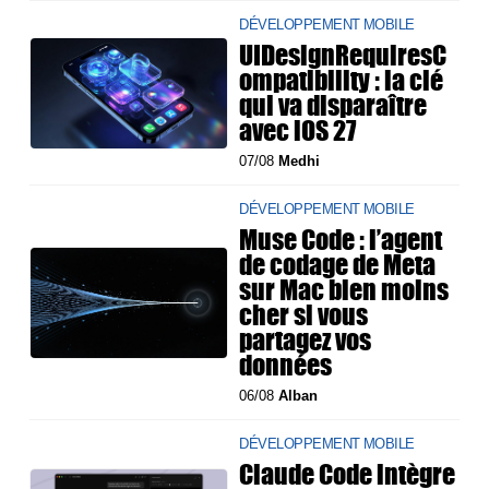
DÉVELOPPEMENT MOBILE
UIDesignRequiresC
ompatibility : la clé
qui va disparaître
avec iOS 27
07/08
Medhi
DÉVELOPPEMENT MOBILE
Muse Code : l’agent
de codage de Meta
sur Mac bien moins
cher si vous
partagez vos
données
06/08
Alban
DÉVELOPPEMENT MOBILE
Claude Code intègre