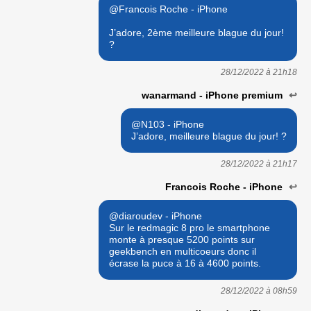
@Francois Roche - iPhone
J’adore, 2ème meilleure blague du jour!
?
28/12/2022 à
21h18
wanarmand - iPhone premium
↩
@N103 - iPhone
J’adore, meilleure blague du jour! ?
28/12/2022 à
21h17
Francois Roche - iPhone
↩
@diaroudev - iPhone
Sur le redmagic 8 pro le smartphone
monte à presque 5200 points sur
geekbench en multicoeurs donc il
écrase la puce à 16 à 4600 points.
28/12/2022 à
08h59