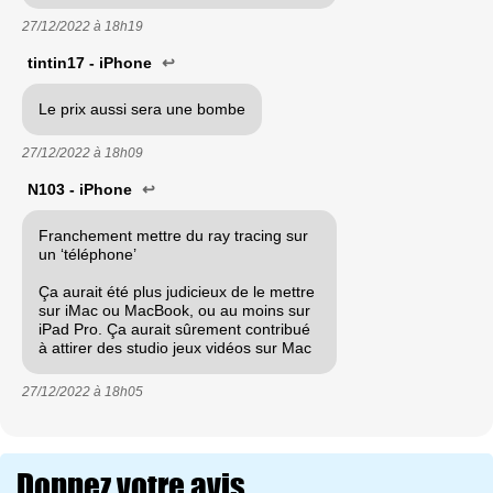
27/12/2022 à
18h19
tintin17 - iPhone
↩
Le prix aussi sera une bombe
27/12/2022 à
18h09
N103 - iPhone
↩
Franchement mettre du ray tracing sur
un ‘téléphone’
Ça aurait été plus judicieux de le mettre
sur iMac ou MacBook, ou au moins sur
iPad Pro. Ça aurait sûrement contribué
à attirer des studio jeux vidéos sur Mac
27/12/2022 à
18h05
Donnez votre avis