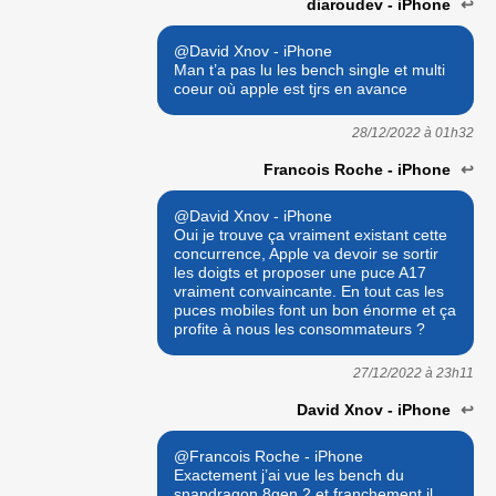
diaroudev - iPhone
↩
@David Xnov - iPhone
Man t’a pas lu les bench single et multi
coeur où apple est tjrs en avance
28/12/2022 à
01h32
Francois Roche - iPhone
↩
@David Xnov - iPhone
Oui je trouve ça vraiment existant cette
concurrence, Apple va devoir se sortir
les doigts et proposer une puce A17
vraiment convaincante. En tout cas les
puces mobiles font un bon énorme et ça
profite à nous les consommateurs ?
27/12/2022 à
23h11
David Xnov - iPhone
↩
@Francois Roche - iPhone
Exactement j’ai vue les bench du
snapdragon 8gen 2 et franchement il