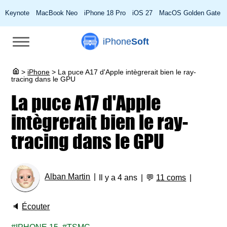
Keynote
MacBook Neo
iPhone 18 Pro
iOS 27
MacOS Golden Gate
iPhone
Soft
>
iPhone
>
La puce A17 d'Apple intègrerait bien le ray-
tracing dans le GPU
La puce A17 d'Apple
intègrerait bien le ray-
tracing dans le GPU
Alban Martin
Il y a 4 ans
💬
11 coms
🔈
Écouter