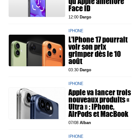
qu'Apple améliore
Face ID
12:00
Dargo
IPHONE
L'iPhone 17 pourrait
voir son prix
grimper dès le 10
août
03:30
Dargo
IPHONE
Apple va lancer trois
nouveaux produits «
Ultra » : iPhone,
AirPods et MacBook
07/08
Alban
IPHONE