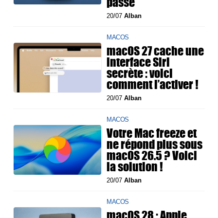
passe
20/07
Alban
MACOS
macOS 27 cache une
interface Siri
secrète : voici
comment l’activer !
20/07
Alban
MACOS
Votre Mac freeze et
ne répond plus sous
macOS 26.5 ? Voici
la solution !
20/07
Alban
MACOS
macOS 28 : Apple