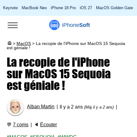
Keynote
MacBook Neo
iPhone 18 Pro
iOS 27
MacOS Golden Gate
iPhone
Soft
>
MacOS
>
La recopie de l'iPhone sur MacOS 15 Sequoia
est géniale !
La recopie de l'iPhone
sur MacOS 15 Sequoia
est géniale !
Alban Martin
Il y a 2 ans
(Màj il y a 2 ans)
💬
7 coms
🔈
Écouter