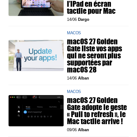
l’iPad en écran
tactile pour Mac
14/06
Dargo
MACOS
macOS 27 Golden
Gate liste vos apps
qui ne seront plus
supportées par
macOS 28
14/06
Alban
MACOS
macOS 27 Golden
Gate adopte le geste
« Pull to refresh », le
Mac tactile arrive !
09/06
Alban