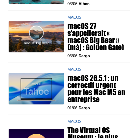
03/06
Alban
MACOS
macOS 27
s’appellerait «
macOS Big Bear »
(màj : Golden Gate)
03/06
Dargo
MACOS
macOS 26.5.1 : un
correctif urgent
pour les Mac M5 en
entreprise
01/06
Dargo
MACOS
The Virtual OS
Museum : le plus