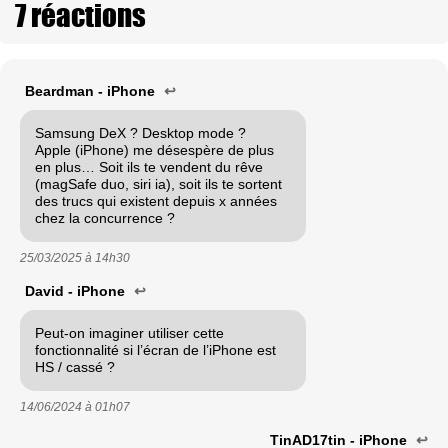
7 réactions
Beardman - iPhone
↩
Samsung DeX ? Desktop mode ?
Apple (iPhone) me désespère de plus
en plus… Soit ils te vendent du rêve
(magSafe duo, siri ia), soit ils te sortent
des trucs qui existent depuis x années
chez la concurrence ?
25/03/2025 à
14h30
David - iPhone
↩
Peut-on imaginer utiliser cette
fonctionnalité si l’écran de l’iPhone est
HS / cassé ?
14/06/2024 à
01h07
TinAD17tin - iPhone
↩