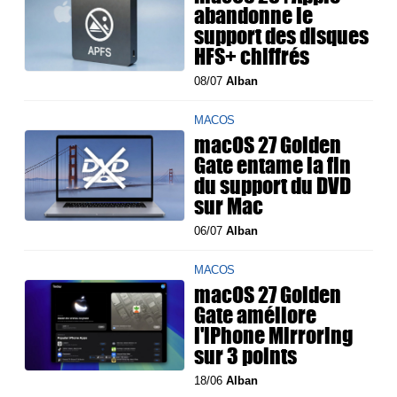
abandonne le
support des disques
HFS+ chiffrés
08/07
Alban
MACOS
macOS 27 Golden
Gate entame la fin
du support du DVD
sur Mac
06/07
Alban
MACOS
macOS 27 Golden
Gate améliore
l'iPhone Mirroring
sur 3 points
18/06
Alban