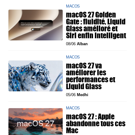
MACOS
macOS 27 Golden
Gate : fluidité, Liquid
Glass amélioré et
Siri enfin intelligent
08/06
Alban
MACOS
macOS 27 va
améliorer les
performances et
Liquid Glass
05/06
Medhi
MACOS
macOS 27 : Apple
abandonne tous ces
Mac