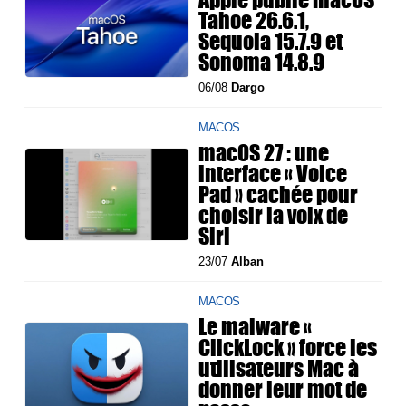
Tahoe 26.6.1,
Sequoia 15.7.9 et
Sonoma 14.8.9
06/08
Dargo
MACOS
macOS 27 : une
interface « Voice
Pad » cachée pour
choisir la voix de
Siri
23/07
Alban
MACOS
Le malware «
ClickLock » force les
utilisateurs Mac à
donner leur mot de