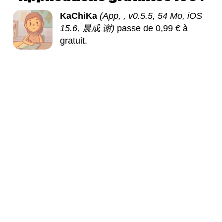
KaChiKa
(App, , v0.5.5, 54 Mo, iOS
15.6, 晨成 谢)
passe de 0,99 € à
gratuit.