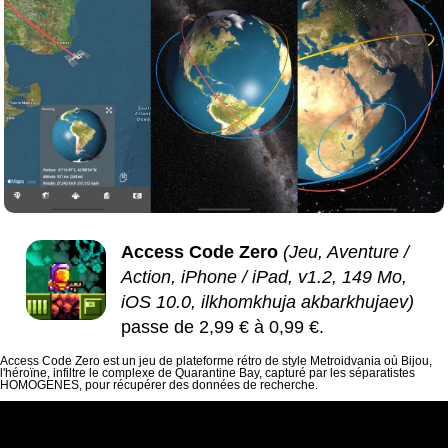
Access Code Zero
(Jeu, Aventure /
Action, iPhone / iPad, v1.2, 149 Mo,
iOS 10.0, ilkhomkhuja akbarkhujaev)
passe de 2,99 € à 0,99 €.
Access Code Zero est un jeu de plateforme rétro de style Metroidvania où Bijou,
l'héroïne, infiltre le complexe de Quarantine Bay, capturé par les séparatistes
HOMOGENES, pour récupérer des données de recherche.