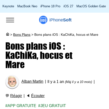
Keynote
MacBook Neo
iPhone 18 Pro
iOS 27
MacOS Golden Gate
iPhone
Soft
>
Bons Plans
>
Bons plans iOS : KaChiKa, hocus et Mare
Bons plans iOS :
KaChiKa, hocus et
Mare
Alban Martin
Il y a 1 an
(Màj il y a 10 mois)
💬
Réagir
🔈
Écouter
APP GRATUITE
JEU GRATUIT