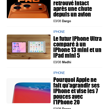
retrouvé intact
après une chute
depuis un avion
03/08
Dargo
IPHONE
Le futur iPhone Ultra
comparé à un
iPhone 13 mini et un
iPad mini 5
03/08
Medhi
IPHONE
Pourquoi Apple ne
fait qu'agrandir ses
iPhone et vise les 7
pouces avec
l'iPhone 20
02/08
Dargo