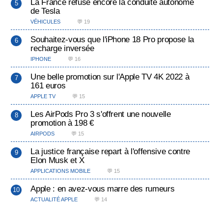
La France refuse encore la conduite autonome
de Tesla
VÉHICULES
💬 19
Souhaitez-vous que l'iPhone 18 Pro propose la
recharge inversée
IPHONE
💬 16
Une belle promotion sur l'Apple TV 4K 2022 à
161 euros
APPLE TV
💬 15
Les AirPods Pro 3 s'offrent une nouvelle
promotion à 198 €
AIRPODS
💬 15
La justice française repart à l'offensive contre
Elon Musk et X
APPLICATIONS MOBILE
💬 15
Apple : en avez-vous marre des rumeurs
ACTUALITÉ APPLE
💬 14