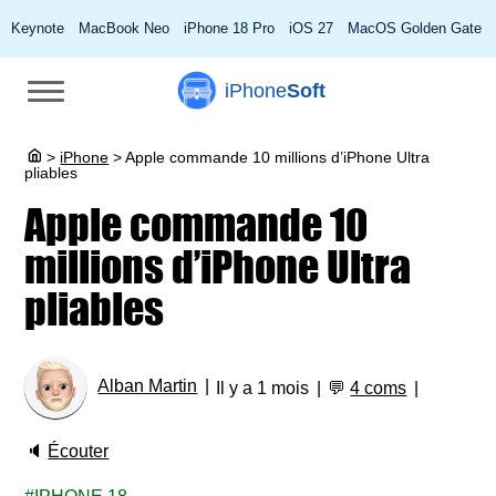
Keynote
MacBook Neo
iPhone 18 Pro
iOS 27
MacOS Golden Gate
iPhone
Soft
>
iPhone
>
Apple commande 10 millions d’iPhone Ultra
pliables
Apple commande 10
millions d’iPhone Ultra
pliables
Alban Martin
Il y a 1 mois
💬
4 coms
🔈
Écouter