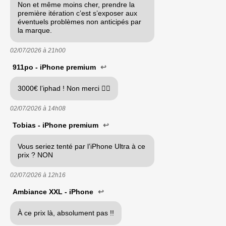
Non et même moins cher, prendre la
première itération c’est s’exposer aux
éventuels problèmes non anticipés par
la marque.
02/07/2026 à
21h00
911po - iPhone premium
↩
3000€ l’iphad ! Non merci 🙂‍↔️
02/07/2026 à
14h08
Tobias - iPhone premium
↩
Vous seriez tenté par l’iPhone Ultra à ce
prix ? NON
02/07/2026 à
12h16
Ambiance XXL - iPhone
↩
À ce prix là, absolument pas !!