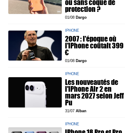
ou sans coque de
protection ?
01/08
Dargo
IPHONE
2007 : l'époque où
l'iPhone coûtait 399
€
01/08
Dargo
IPHONE
Les nouveautés de
l'iPhone Air 2 en
mars 2027 selon Jeff
Pu
31/07
Alban
IPHONE
iPhone 18 Pro et Pro