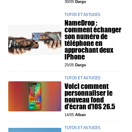
30/05
Dargo
TUTOS ET ASTUCES
NameDrop :
comment échanger
son numéro de
téléphone en
approchant deux
iPhone
25/05
Dargo
TUTOS ET ASTUCES
Voici comment
personnaliser le
nouveau fond
d'écran d'iOS 26.5
14/05
Alban
TUTOS ET ASTUCES