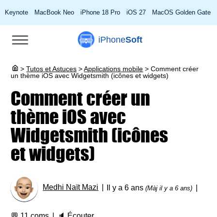
Keynote
MacBook Neo
iPhone 18 Pro
iOS 27
MacOS Golden Gate
iPhone
Soft
>
Tutos et Astuces
>
Applications mobile
>
Comment créer
un thème iOS avec Widgetsmith (icônes et widgets)
Comment créer un
thème iOS avec
Widgetsmith (icônes
et widgets)
Medhi Naït Mazi
Il y a 6 ans
(Màj il y a 6 ans)
💬
11 coms
🔈
Écouter