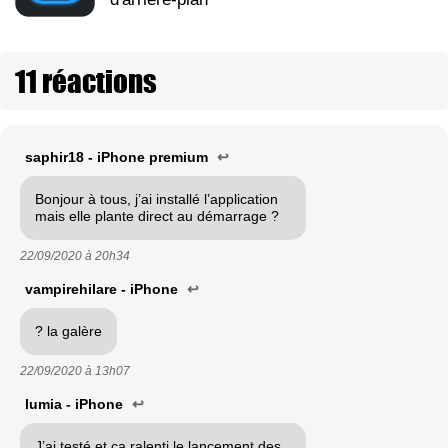
11 réactions
saphir18 - iPhone premium
↩
Bonjour à tous, j’ai installé l’application
mais elle plante direct au démarrage ?
22/09/2020 à
20h34
vampirehilare - iPhone
↩
? la galère
22/09/2020 à
13h07
lumia - iPhone
↩
J’ai testé et ça ralenti le lancement des