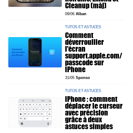
Cleanup (màj)
09/06
Alban
TUTOS ET ASTUCES
Comment
déverrouiller
l'écran
support.apple.com/
passcode sur
iPhone
31/05
Sponso
TUTOS ET ASTUCES
iPhone : comment
déplacer le curseur
avec précision
grâce à deux
astuces simples