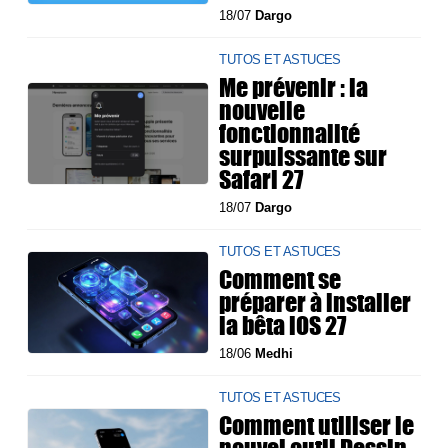
18/07
Dargo
TUTOS ET ASTUCES
Me prévenir : la
nouvelle
fonctionnalité
surpuissante sur
Safari 27
18/07
Dargo
TUTOS ET ASTUCES
Comment se
préparer à installer
la bêta iOS 27
18/06
Medhi
TUTOS ET ASTUCES
Comment utiliser le