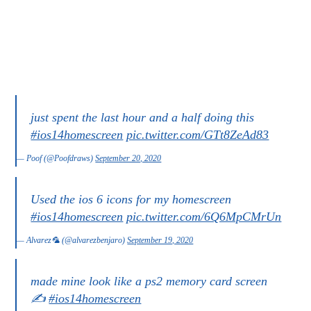
just spent the last hour and a half doing this
#ios14homescreen
pic.twitter.com/GTt8ZeAd83
— Poof (@Poofdraws)
September 20, 2020
Used the ios 6 icons for my homescreen
#ios14homescreen
pic.twitter.com/6Q6MpCMrUn
— Alvarez🦜 (@alvarezbenjaro)
September 19, 2020
made mine look like a ps2 memory card screen
✍️
#ios14homescreen