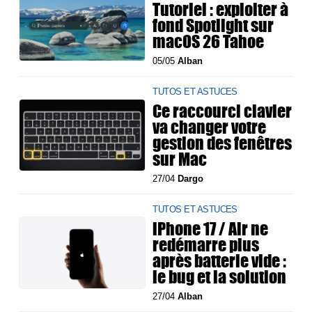
Tutoriel : exploiter à
fond Spotlight sur
macOS 26 Tahoe
05/05
Alban
TUTOS ET ASTUCES
Ce raccourci clavier
va changer votre
gestion des fenêtres
sur Mac
27/04
Dargo
TUTOS ET ASTUCES
iPhone 17 / Air ne
redémarre plus
après batterie vide :
le bug et la solution
27/04
Alban