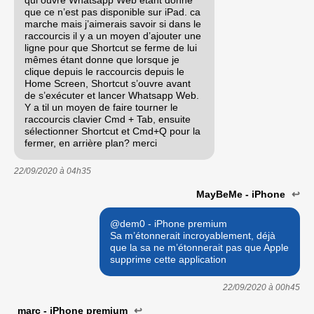
que ce n’est pas disponible sur iPad. ca
marche mais j’aimerais savoir si dans le
raccourcis il y a un moyen d’ajouter une
ligne pour que Shortcut se ferme de lui
mêmes étant donne que lorsque je
clique depuis le raccourcis depuis le
Home Screen, Shortcut s’ouvre avant
de s’exécuter et lancer Whatsapp Web.
Y a til un moyen de faire tourner le
raccourcis clavier Cmd + Tab, ensuite
sélectionner Shortcut et Cmd+Q pour la
fermer, en arrière plan? merci
22/09/2020 à
04h35
MayBeMe - iPhone
↩
@dem0 - iPhone premium
Sa m’étonnerait incroyablement, déjà
que la sa ne m’étonnerait pas que Apple
supprime cette application
22/09/2020 à
00h45
marc - iPhone premium
↩