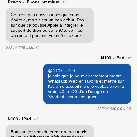
Dewey - iPhone premium
↩
Ce n'est pas aussi souple que sous
Android, mais c'est un bon début. Pas
sûr que ça pousse Apple à intégrer le
support de thêmes dans iOS, ce n'est
clairement pas une volonté chez eux...
22/09/2020 à
09h31
N103 - iPad
↩
@N103 - iPad
je sais que je peux directement mettre
Whatsapp Web en favoris et mettre sur
l’écran d’accueil mais je voulais avoir la
vraie icône iOS d’où l’usage du
Shortcut. sinon pas grave
22/09/2020 à
04h36
N103 - iPad
↩
Bonjour, je viens de créer un raccourcis
qui ouvre Whatsapp Web étant donne