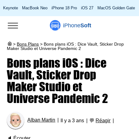
Keynote
MacBook Neo
iPhone 18 Pro
iOS 27
MacOS Golden Gate
iPhone
Soft
>
Bons Plans
>
Bons plans iOS : Dice Vault, Sticker Drop
Maker Studio et Universe Pandemic 2
Bons plans iOS : Dice
Vault, Sticker Drop
Maker Studio et
Universe Pandemic 2
Alban Martin
Il y a 3 ans
💬
Réagir
🔈
Écouter