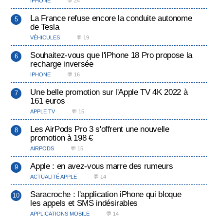
IPHONE
💬 24
La France refuse encore la conduite autonome
de Tesla
VÉHICULES
💬 19
Souhaitez-vous que l'iPhone 18 Pro propose la
recharge inversée
IPHONE
💬 16
Une belle promotion sur l'Apple TV 4K 2022 à
161 euros
APPLE TV
💬 15
Les AirPods Pro 3 s'offrent une nouvelle
promotion à 198 €
AIRPODS
💬 15
Apple : en avez-vous marre des rumeurs
ACTUALITÉ APPLE
💬 14
Saracroche : l'application iPhone qui bloque
les appels et SMS indésirables
APPLICATIONS MOBILE
💬 14