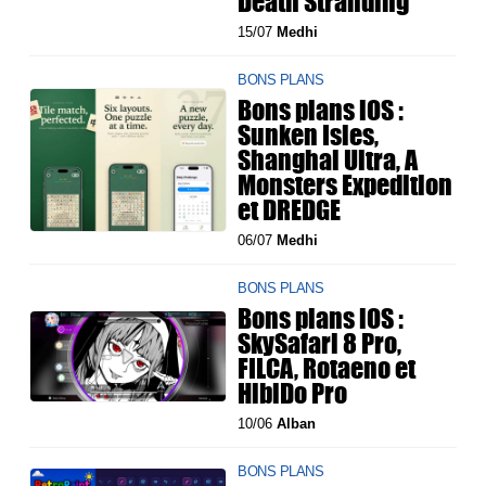
Death Stranding
15/07
Medhi
BONS PLANS
Bons plans iOS :
Sunken Isles,
Shanghai Ultra, A
Monsters Expedition
et DREDGE
06/07
Medhi
BONS PLANS
Bons plans iOS :
SkySafari 8 Pro,
FILCA, Rotaeno et
HibiDo Pro
10/06
Alban
BONS PLANS