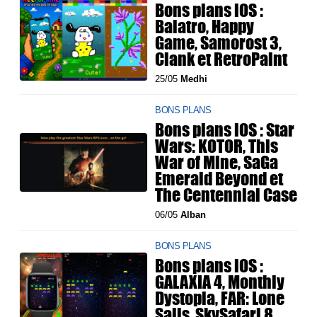
Bons plans iOS :
Balatro, Happy
Game, Samorost 3,
Clank et RetroPaint
25/05
Medhi
BONS PLANS
Bons plans iOS : Star
Wars: KOTOR, This
War of Mine, SaGa
Emerald Beyond et
The Centennial Case
06/05
Alban
BONS PLANS
Bons plans iOS :
GALAXIA 4, Monthly
Dystopia, FAR: Lone
Sails, SkySafari 8