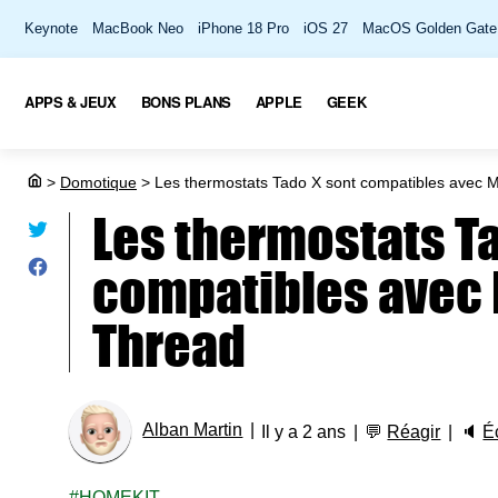
Keynote
MacBook Neo
iPhone 18 Pro
iOS 27
MacOS Golden Gate
APPS & JEUX
BONS PLANS
APPLE
GEEK
>
Domotique
>
Les thermostats Tado X sont compatibles avec M
Les thermostats T
compatibles avec 
Thread
Alban Martin
Il y a 2 ans
💬
Réagir
🔈
É
HOMEKIT