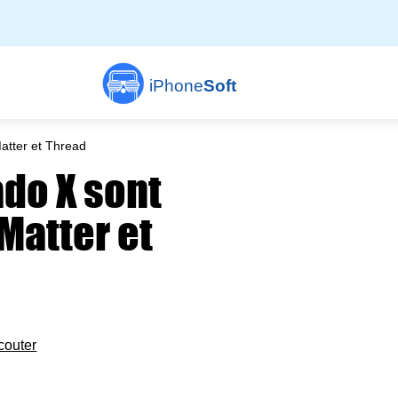
iPhone
Soft
atter et Thread
ado X sont
Matter et
couter