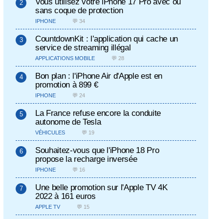
Vous utilisez votre iPhone 17 Pro avec ou
sans coque de protection
IPHONE
💬 34
CountdownKit : l’application qui cache un
service de streaming illégal
APPLICATIONS MOBILE
💬 28
Bon plan : l'iPhone Air d'Apple est en
promotion à 899 €
IPHONE
💬 24
La France refuse encore la conduite
autonome de Tesla
VÉHICULES
💬 19
Souhaitez-vous que l'iPhone 18 Pro
propose la recharge inversée
IPHONE
💬 16
Une belle promotion sur l'Apple TV 4K
2022 à 161 euros
APPLE TV
💬 15