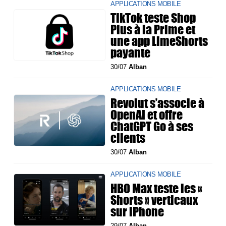
APPLICATIONS MOBILE
TikTok teste Shop
Plus à la Prime et
une app LimeShorts
payante
30/07
Alban
APPLICATIONS MOBILE
Revolut s’associe à
OpenAI et offre
ChatGPT Go à ses
clients
30/07
Alban
APPLICATIONS MOBILE
HBO Max teste les «
Shorts » verticaux
sur iPhone
29/07
Alban