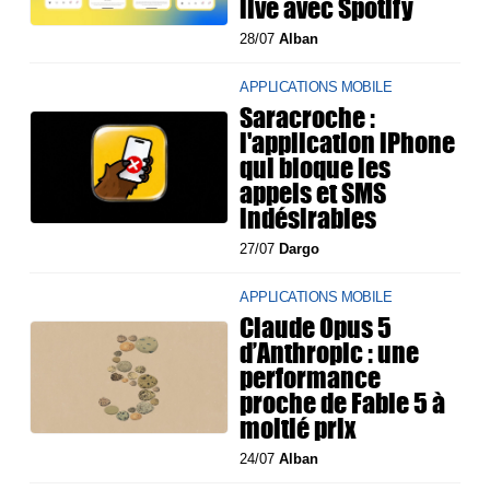
live avec Spotify
28/07
Alban
APPLICATIONS MOBILE
Saracroche :
l'application iPhone
qui bloque les
appels et SMS
indésirables
27/07
Dargo
APPLICATIONS MOBILE
Claude Opus 5
d’Anthropic : une
performance
proche de Fable 5 à
moitié prix
24/07
Alban