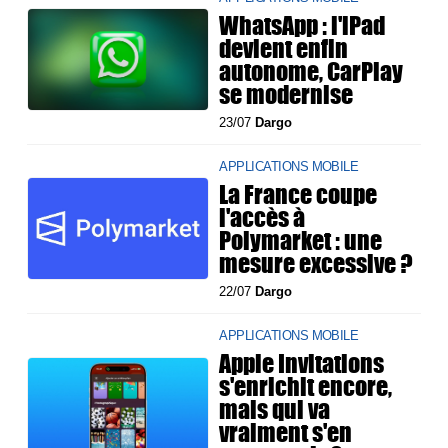
WhatsApp : l'iPad
devient enfin
autonome, CarPlay
se modernise
23/07
Dargo
APPLICATIONS MOBILE
La France coupe
l'accès à
Polymarket : une
mesure excessive ?
22/07
Dargo
APPLICATIONS MOBILE
Apple Invitations
s'enrichit encore,
mais qui va
vraiment s'en