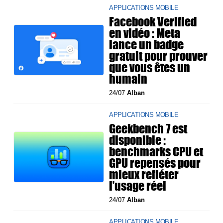
APPLICATIONS MOBILE
Facebook Verified
en vidéo : Meta
lance un badge
gratuit pour prouver
que vous êtes un
humain
24/07
Alban
APPLICATIONS MOBILE
Geekbench 7 est
disponible :
benchmarks CPU et
GPU repensés pour
mieux refléter
l’usage réel
24/07
Alban
APPLICATIONS MOBILE