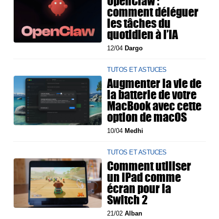
OpenClaw :
comment déléguer
les tâches du
quotidien à l’IA
12/04
Dargo
TUTOS ET ASTUCES
Augmenter la vie de
la batterie de votre
MacBook avec cette
option de macOS
10/04
Medhi
TUTOS ET ASTUCES
Comment utiliser
un iPad comme
écran pour la
Switch 2
21/02
Alban