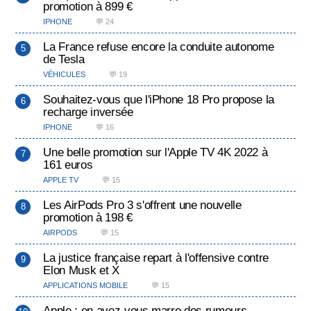
promotion à 899 €
IPHONE
💬 24
La France refuse encore la conduite autonome
de Tesla
VÉHICULES
💬 19
Souhaitez-vous que l'iPhone 18 Pro propose la
recharge inversée
IPHONE
💬 16
Une belle promotion sur l'Apple TV 4K 2022 à
161 euros
APPLE TV
💬 15
Les AirPods Pro 3 s'offrent une nouvelle
promotion à 198 €
AIRPODS
💬 15
La justice française repart à l'offensive contre
Elon Musk et X
APPLICATIONS MOBILE
💬 15
Apple : en avez-vous marre des rumeurs