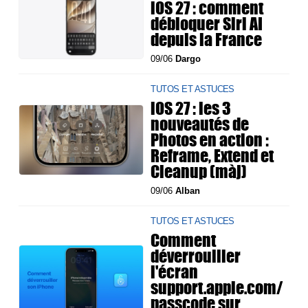
iOS 27 : comment
débloquer Siri AI
depuis la France
09/06
Dargo
TUTOS ET ASTUCES
iOS 27 : les 3
nouveautés de
Photos en action :
Reframe, Extend et
Cleanup (màj)
09/06
Alban
TUTOS ET ASTUCES
Comment
déverrouiller
l'écran
support.apple.com/
passcode sur