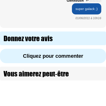
Genitouch
↩
(rédacteur)
super galack ;)
01/06/2011 à
10h16
Donnez votre avis
Cliquez pour commenter
Vous aimerez peut-être