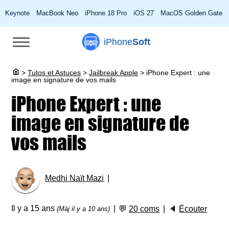
Keynote
MacBook Neo
iPhone 18 Pro
iOS 27
MacOS Golden Gate
iPhone
Soft
>
Tutos et Astuces
>
Jailbreak Apple
>
iPhone Expert : une
image en signature de vos mails
iPhone Expert : une
image en signature de
vos mails
Medhi Naït Mazi
Il y a 15 ans
💬
20 coms
🔈
Écouter
(Màj il y a 10 ans)