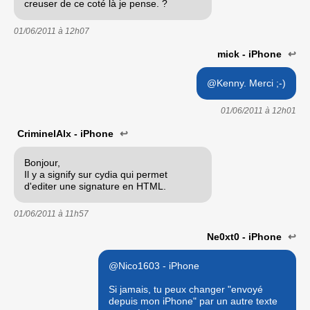
creuser de ce coté là je pense. ?
01/06/2011 à
12h07
mick - iPhone
↩
@Kenny. Merci ;-)
01/06/2011 à
12h01
CriminelAlx - iPhone
↩
Bonjour,
Il y a signify sur cydia qui permet
d'editer une signature en HTML.
01/06/2011 à
11h57
Ne0xt0 - iPhone
↩
@Nico1603 - iPhone
Si jamais, tu peux changer "envoyé
depuis mon iPhone" par un autre texte