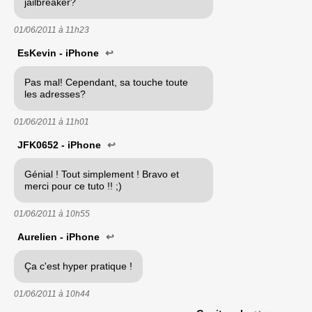
jailbreaker?
01/06/2011 à
11h23
EsKevin - iPhone
↩
Pas mal! Cependant, sa touche toute
les adresses?
01/06/2011 à
11h01
JFK0652 - iPhone
↩
Génial ! Tout simplement ! Bravo et
merci pour ce tuto !! ;)
01/06/2011 à
10h55
Aurelien - iPhone
↩
Ça c'est hyper pratique !
01/06/2011 à
10h44