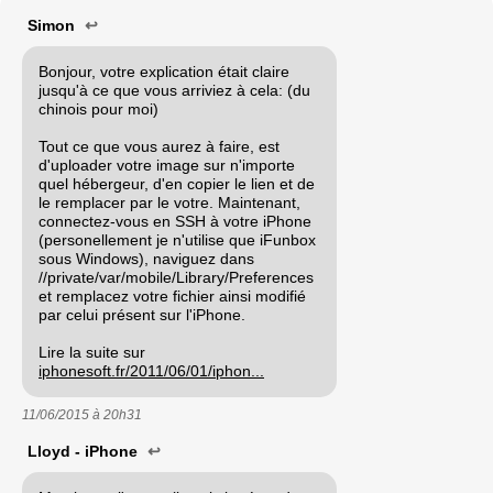
Simon
↩
Bonjour, votre explication était claire
jusqu'à ce que vous arriviez à cela: (du
chinois pour moi)
Tout ce que vous aurez à faire, est
d'uploader votre image sur n'importe
quel hébergeur, d'en copier le lien et de
le remplacer par le votre. Maintenant,
connectez-vous en SSH à votre iPhone
(personellement je n'utilise que iFunbox
sous Windows), naviguez dans
//private/var/mobile/Library/Preferences
et remplacez votre fichier ainsi modifié
par celui présent sur l'iPhone.
Lire la suite sur
iphonesoft.fr/2011/06/01/iphon...
11/06/2015 à
20h31
Lloyd - iPhone
↩