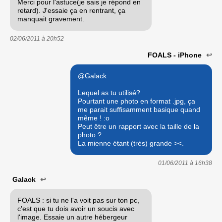
Merci pour l'astuce(je sais je répond en
retard). J'essaie ça en rentrant, ça
manquait gravement.
02/06/2011 à
20h52
FOALS - iPhone
↩
@Galack
Lequel as tu utilisé?
Pourtant une photo en format .jpg, ça
me parait suffisamment basique quand
même ! :o
Peut être un rapport avec la taille de la
photo ?
La mienne étant (très) grande ><.
01/06/2011 à
16h38
Galack
↩
FOALS : si tu ne l'a voit pas sur ton pc,
c'est que tu dois avoir un soucis avec
l'image. Essaie un autre hébergeur