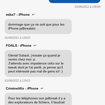
01/06/2011 à
13h39
mika? - iPhone
↩
dommage que ça ne soit que pour les
iPhone jailbreakés
01/06/2011 à
12h25
FOALS - iPhone
↩
Génial Galack, j'essaie ça quand je
rentre chez moi :p
J'attends avec impatience celui sur le
tweak dont je t'ai parlé, je pense qu'il
peut intéressé pas mal de gens ici! :)
01/06/2011 à
12h15
CriminelAlx - iPhone
↩
Pour les téléphones non jailbreak il y a
des explorateurs de fichiers, il faudrait