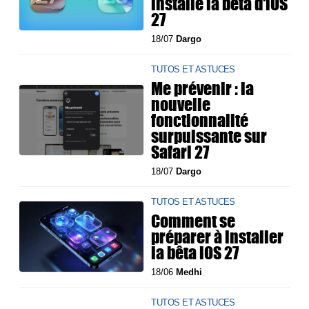
installé la bêta d'iOS
27
18/07
Dargo
TUTOS ET ASTUCES
Me prévenir : la
nouvelle
fonctionnalité
surpuissante sur
Safari 27
18/07
Dargo
TUTOS ET ASTUCES
Comment se
préparer à installer
la bêta iOS 27
18/06
Medhi
TUTOS ET ASTUCES