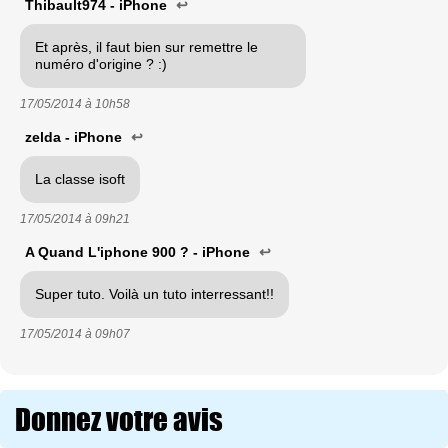
Thibault974 - iPhone
↩
Et après, il faut bien sur remettre le
numéro d'origine ? :)
17/05/2014 à
10h58
zelda - iPhone
↩
La classe isoft
17/05/2014 à
09h21
A Quand L'iphone 900 ? - iPhone
↩
Super tuto. Voilà un tuto interressant!!
17/05/2014 à
09h07
Donnez votre avis