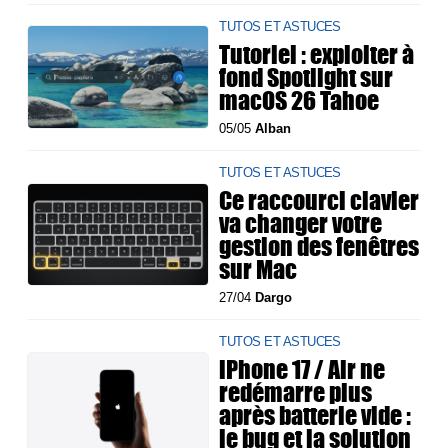
TUTOS ET ASTUCES
Tutoriel : exploiter à
fond Spotlight sur
macOS 26 Tahoe
05/05
Alban
TUTOS ET ASTUCES
Ce raccourci clavier
va changer votre
gestion des fenêtres
sur Mac
27/04
Dargo
TUTOS ET ASTUCES
iPhone 17 / Air ne
redémarre plus
après batterie vide :
le bug et la solution