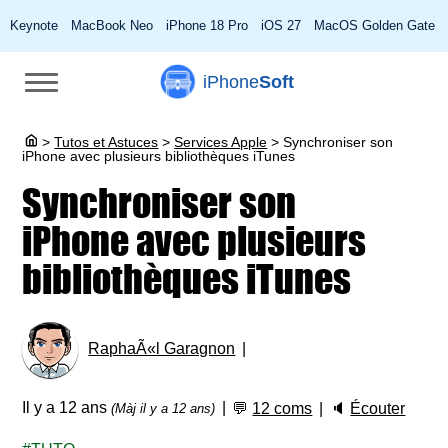
Keynote
MacBook Neo
iPhone 18 Pro
iOS 27
MacOS Golden Gate
iPhone
Soft
>
Tutos et Astuces
>
Services Apple
>
Synchroniser son
iPhone avec plusieurs bibliothèques iTunes
Synchroniser son
iPhone avec plusieurs
bibliothèques iTunes
RaphaÃ«l Garagnon
Il y a 12 ans
💬
12 coms
🔈
Écouter
(Màj il y a 12 ans)