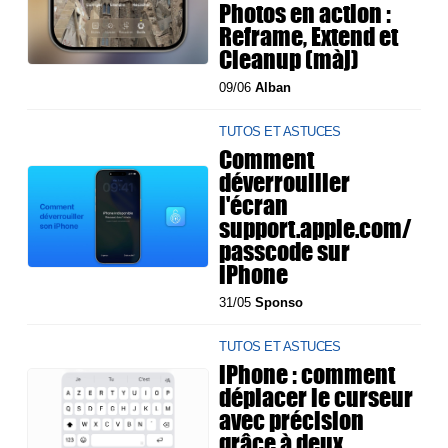
Photos en action :
Reframe, Extend et
Cleanup (màj)
09/06
Alban
TUTOS ET ASTUCES
Comment
déverrouiller
l'écran
support.apple.com/
passcode sur
iPhone
31/05
Sponso
TUTOS ET ASTUCES
iPhone : comment
déplacer le curseur
avec précision
grâce à deux