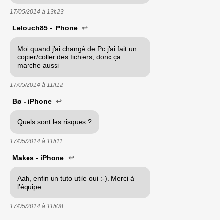
17/05/2014 à
13h23
Lelouch85 - iPhone
↩
Moi quand j'ai changé de Pc j'ai fait un
copier/coller des fichiers, donc ça
marche aussi
17/05/2014 à
11h12
Bø - iPhone
↩
Quels sont les risques ?
17/05/2014 à
11h11
Makes - iPhone
↩
Aah, enfin un tuto utile oui :-). Merci à
l'équipe.
17/05/2014 à
11h08