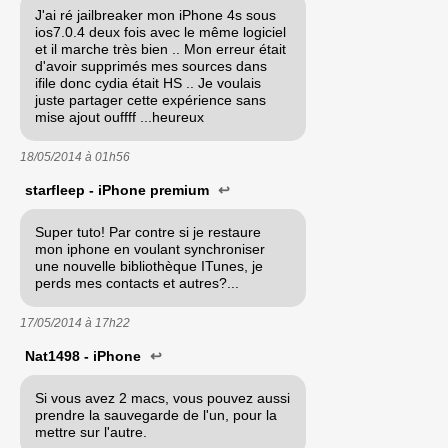
J'ai ré jailbreaker mon iPhone 4s sous
ios7.0.4 deux fois avec le même logiciel
et il marche très bien .. Mon erreur était
d'avoir supprimés mes sources dans
ifile donc cydia était HS .. Je voulais
juste partager cette expérience sans
mise ajout ouffff ...heureux
18/05/2014 à
01h56
starfleep - iPhone premium
↩
Super tuto! Par contre si je restaure
mon iphone en voulant synchroniser
une nouvelle bibliothèque ITunes, je
perds mes contacts et autres?...
17/05/2014 à
17h22
Nat1498 - iPhone
↩
Si vous avez 2 macs, vous pouvez aussi
prendre la sauvegarde de l'un, pour la
mettre sur l'autre.