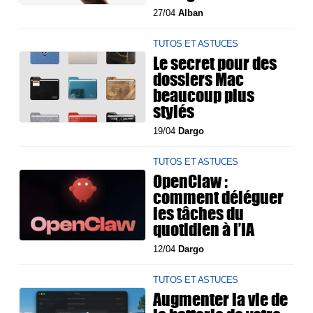
27/04
Alban
TUTOS ET ASTUCES
Le secret pour des
dossiers Mac
beaucoup plus
stylés
19/04
Dargo
TUTOS ET ASTUCES
OpenClaw :
comment déléguer
les tâches du
quotidien à l’IA
12/04
Dargo
TUTOS ET ASTUCES
Augmenter la vie de