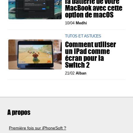
la batterie de votre
MacBook avec cette
option de macOS
10/04
Medhi
TUTOS ET ASTUCES
Comment utiliser
un iPad comme
écran pour la
Switch 2
21/02
Alban
A propos
Première fois sur iPhoneSoft ?