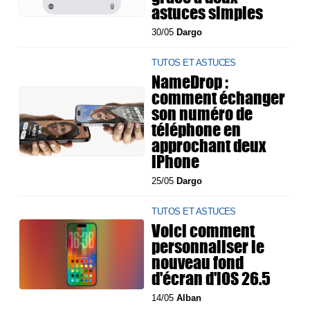
astuces simples
30/05
Dargo
TUTOS ET ASTUCES
NameDrop :
comment échanger
son numéro de
téléphone en
approchant deux
iPhone
25/05
Dargo
TUTOS ET ASTUCES
Voici comment
personnaliser le
nouveau fond
d'écran d'iOS 26.5
14/05
Alban