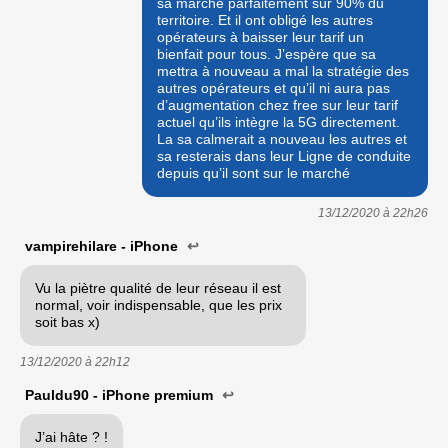
sa marche parfaitement sur 90% du
territoire. Et il ont obligé les autres
opérateurs à baisser leur tarif un
bienfait pour tous. J’espère que sa
mettra à nouveau a mal la stratégie des
autres opérateurs et qu’il ni aura pas
d’augmentation chez free sur leur tarif
actuel qu’ils intègre la 5G directement.
La sa calmerait a nouveau les autres et
sa resterais dans leur Ligne de conduite
depuis qu’il sont sur le marché
13/12/2020 à
22h26
vampirehilare - iPhone
↩
Vu la piètre qualité de leur réseau il est
normal, voir indispensable, que les prix
soit bas x)
13/12/2020 à
22h12
Pauldu90 - iPhone premium
↩
J’ai hâte ? !