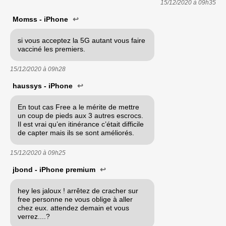
15/12/2020 à
09h35
Momss - iPhone
↩
si vous acceptez la 5G autant vous faire
vacciné les premiers.
15/12/2020 à
09h28
haussys - iPhone
↩
En tout cas Free a le mérite de mettre
un coup de pieds aux 3 autres escrocs.
Il est vrai qu’en itinérance c’était difficile
de capter mais ils se sont améliorés.
15/12/2020 à
09h25
jbond - iPhone premium
↩
hey les jaloux ! arrêtez de cracher sur
free personne ne vous oblige à aller
chez eux. attendez demain et vous
verrez....?