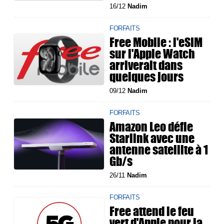
16/12
Nadim
FORFAITS
Free Mobile : l'eSIM
sur l'Apple Watch
arriverait dans
quelques jours
09/12
Nadim
FORFAITS
Amazon Leo défie
Starlink avec une
antenne satellite à 1
Gb/s
26/11
Nadim
FORFAITS
Free attend le feu
vert d'Apple pour la