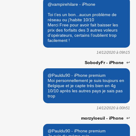
@vampirehilare - iPhone
Toi t’es un bon...aucun problème de
réseau ou j’habite 10/10
Merci Free pour avoir fait baisser les
prix des forfaits des 3 autres voleurs
d’opérateurs, certains l’oublient trop
facilement !
14/12/2020 à
09h15
SobodyFr - iPhone
↩
@Pauldu90 - iPhone premium
Moi personnellement je suis toujours en
Belgique et je capte très bien en 4g
10/10 après les autres pays je sais pas
trop
14/12/2020 à
00h51
morzyloeuil - iPhone
↩
@Pauldu90 - iPhone premium
Je suis du méme avis.