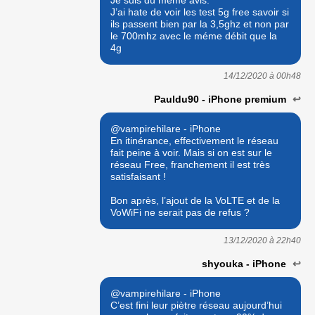
J’ai hate de voir les test 5g free savoir si
ils passent bien par la 3,5ghz et non par
le 700mhz avec le méme débit que la
4g
14/12/2020 à
00h48
Pauldu90 - iPhone premium
↩
@vampirehilare - iPhone
En itinérance, effectivement le réseau
fait peine à voir. Mais si on est sur le
réseau Free, franchement il est très
satisfaisant !
Bon après, l’ajout de la VoLTE et de la
VoWiFi ne serait pas de refus ?
13/12/2020 à
22h40
shyouka - iPhone
↩
@vampirehilare - iPhone
C’est fini leur piètre réseau aujourd’hui