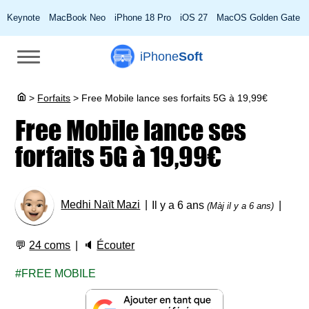
Keynote
MacBook Neo
iPhone 18 Pro
iOS 27
MacOS Golden Gate
iPhone
Soft
>
Forfaits
>
Free Mobile lance ses forfaits 5G à 19,99€
Free Mobile lance ses
forfaits 5G à 19,99€
Medhi Naït Mazi
Il y a 6 ans
(Màj il y a 6 ans)
💬
24 coms
🔈
Écouter
FREE MOBILE