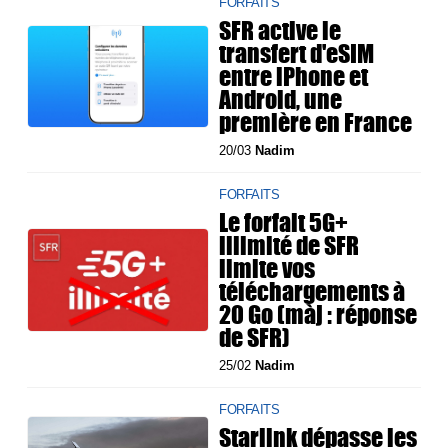
FORFAITS
SFR active le
transfert d'eSIM
entre iPhone et
Android, une
première en France
20/03
Nadim
FORFAITS
Le forfait 5G+
illimité de SFR
limite vos
téléchargements à
20 Go (màj : réponse
de SFR)
25/02
Nadim
FORFAITS
Starlink dépasse les