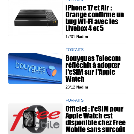
iPhone 17 et Air :
Orange confirme un
bug Wi-Fi avec les
Livebox 4 et 5
17/01
Nadim
FORFAITS
Bouygues Telecom
réfléchit à adopter
l'eSIM sur l'Apple
Watch
23/12
Nadim
FORFAITS
Officiel : l'eSIM pour
Apple Watch est
disponible chez Free
Mobile sans surcoût