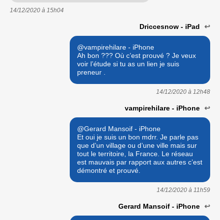
14/12/2020 à
15h04
Driccesnow - iPad
↩
@vampirehilare - iPhone
Ah bon ??? Où c’est prouvé ? Je veux
voir l’étude si tu as un lien je suis
preneur .
14/12/2020 à
12h48
vampirehilare - iPhone
↩
@Gerard Mansoif - iPhone
Et oui je suis un bon mdrr. Je parle pas
que d’un village ou d’une ville mais sur
tout le territoire, la France. Le réseau
est mauvais par rapport aux autres c’est
démontré et prouvé.
14/12/2020 à
11h59
Gerard Mansoif - iPhone
↩