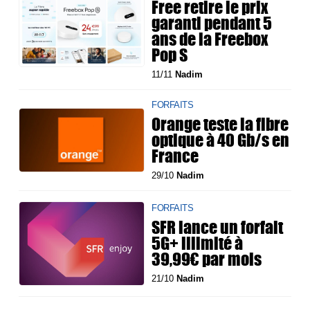
Free retire le prix
garanti pendant 5
ans de la Freebox
Pop S
11/11
Nadim
FORFAITS
Orange teste la fibre
optique à 40 Gb/s en
France
29/10
Nadim
FORFAITS
SFR lance un forfait
5G+ illimité à
39,99€ par mois
21/10
Nadim