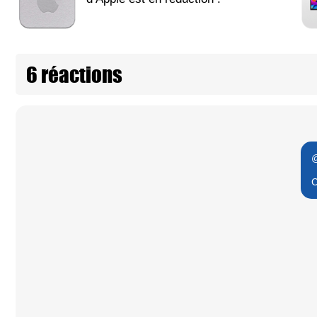
6 réactions
@
C