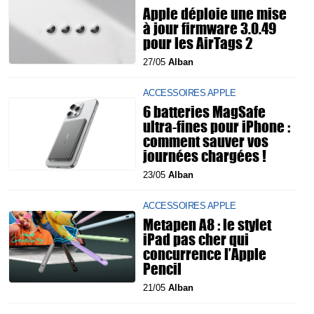
Apple déploie une mise
à jour firmware 3.0.49
pour les AirTags 2
27/05
Alban
ACCESSOIRES APPLE
6 batteries MagSafe
ultra-fines pour iPhone :
comment sauver vos
journées chargées !
23/05
Alban
ACCESSOIRES APPLE
Metapen A8 : le stylet
iPad pas cher qui
concurrence l’Apple
Pencil
21/05
Alban