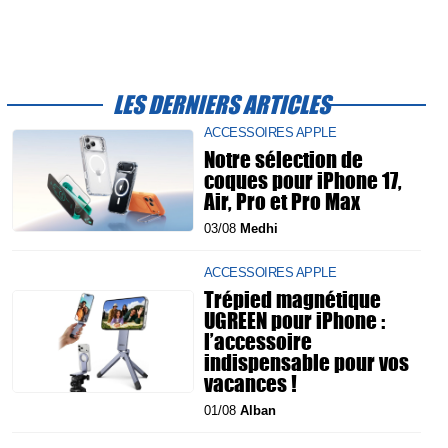
LES DERNIERS ARTICLES
ACCESSOIRES APPLE
Notre sélection de
coques pour iPhone 17,
Air, Pro et Pro Max
03/08
Medhi
ACCESSOIRES APPLE
Trépied magnétique
UGREEN pour iPhone :
l’accessoire
indispensable pour vos
vacances !
01/08
Alban