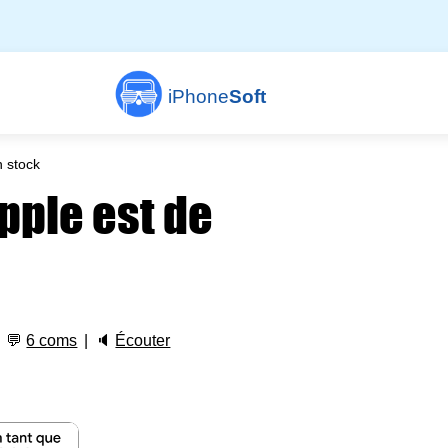
iPhone
Soft
n stock
Apple est de
💬
6 coms
🔈
Écouter