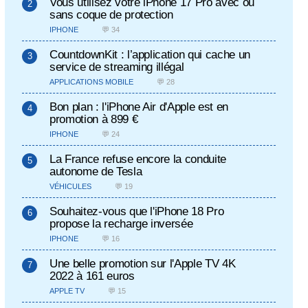
Vous utilisez votre iPhone 17 Pro avec ou
sans coque de protection
IPHONE
💬 34
CountdownKit : l’application qui cache un
service de streaming illégal
APPLICATIONS MOBILE
💬 28
Bon plan : l'iPhone Air d'Apple est en
promotion à 899 €
IPHONE
💬 24
La France refuse encore la conduite
autonome de Tesla
VÉHICULES
💬 19
Souhaitez-vous que l'iPhone 18 Pro
propose la recharge inversée
IPHONE
💬 16
Une belle promotion sur l'Apple TV 4K
2022 à 161 euros
APPLE TV
💬 15