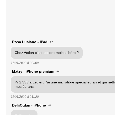
Rosa Luciano - iPad
↩
Chez Action c’est encore moins chère ?
11/01/2022 à
22h09
Matzy - iPhone premium
↩
Pr 2.99€ a Leclerc j’ai une microfibre spécial écran et qui net
mes écrans.
11/01/2022 à
21h20
DeliiOglan - iPhone
↩