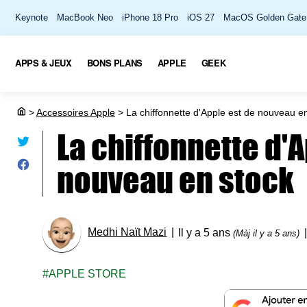
Keynote
MacBook Neo
iPhone 18 Pro
iOS 27
MacOS Golden Gate
APPS & JEUX
BONS PLANS
APPLE
GEEK
>
Accessoires Apple
>
La chiffonnette d'Apple est de nouveau e
La chiffonnette d'
nouveau en stock
Medhi Naït Mazi
Il y a 5 ans
(Màj il y a 5 ans)
APPLE STORE