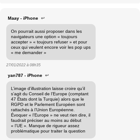
Maay - iPhone
↩
On pourrait aussi proposer dans les
navigateurs une option « toujours
accepter » « toujours refuser » et pour
ceux qui veulent encore voir les pop ups
« me demander »
27/01/2022 à
08h35
yan787 - iPhone
↩
L’image d’illustration laisse croire qu’il
s’agit du Conseil de l’Europe (comptant
47 États dont la Turquie) alors que le
RGPD et le Parlement Européen sont
rattachés à l’Union Européenne.
Évoquer « l’Europe » ne veut rien dire, il
faudrait préciser au moins au début
« l’UE ». Manque de rigueur assez
problématique pour traiter la question