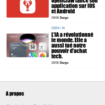
OpenClaw lance son
application sur iOS
et Android
29/06
Dargo
GEEK / IA
L'IA a révolutionné
le monde. Elle a
aussi tué notre
pouvoir d'achat
tech.
28/06
Dargo
A propos