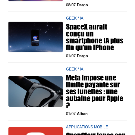
08/07
Dargo
GEEK / IA
SpaceX aurait
conçu un
smartphone IA plus
fin qu'un iPhone
01/07
Dargo
GEEK / IA
Meta impose une
limite payante sur
ses lunettes : une
aubaine pour Apple
?
01/07
Alban
APPLICATIONS MOBILE