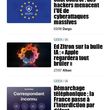
hackers menacent
l'UE de
cyberattaques
massives
03/08
Dargo
GEEK / IA
Ed Zitron sur la bulle
IA : « Apple
regardera tout
brûler »
27/07
Alban
GEEK / IA
Démarchage
téléphonique : la
France passe à
l'interdiction par