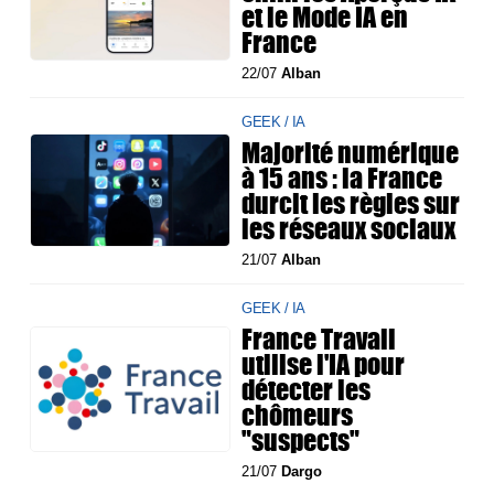
et le Mode IA en
France
22/07
Alban
GEEK / IA
Majorité numérique
à 15 ans : la France
durcit les règles sur
les réseaux sociaux
21/07
Alban
GEEK / IA
France Travail
utilise l'IA pour
détecter les
chômeurs
"suspects"
21/07
Dargo