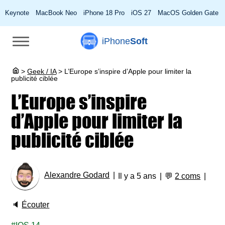
Keynote
MacBook Neo
iPhone 18 Pro
iOS 27
MacOS Golden Gate
iPhone
Soft
>
Geek / IA
>
L’Europe s’inspire d’Apple pour limiter la
publicité ciblée
L’Europe s’inspire
d’Apple pour limiter la
publicité ciblée
Alexandre Godard
Il y a 5 ans
💬
2 coms
🔈
Écouter