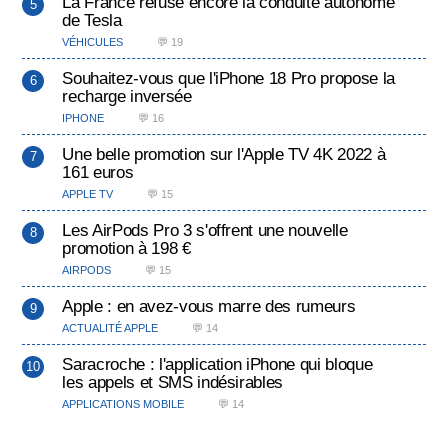
La France refuse encore la conduite autonome
de Tesla
VÉHICULES
💬 19
Souhaitez-vous que l'iPhone 18 Pro propose la
recharge inversée
IPHONE
💬 16
Une belle promotion sur l'Apple TV 4K 2022 à
161 euros
APPLE TV
💬 15
Les AirPods Pro 3 s'offrent une nouvelle
promotion à 198 €
AIRPODS
💬 15
Apple : en avez-vous marre des rumeurs
ACTUALITÉ APPLE
💬 14
Saracroche : l'application iPhone qui bloque
les appels et SMS indésirables
APPLICATIONS MOBILE
💬 14