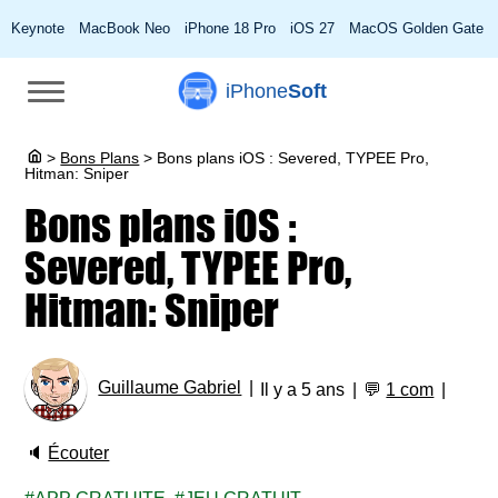
Keynote
MacBook Neo
iPhone 18 Pro
iOS 27
MacOS Golden Gate
iPhone
Soft
>
Bons Plans
>
Bons plans iOS : Severed, TYPEE Pro,
Hitman: Sniper
Bons plans iOS :
Severed, TYPEE Pro,
Hitman: Sniper
Guillaume Gabriel
Il y a 5 ans
💬
1 com
🔈
Écouter