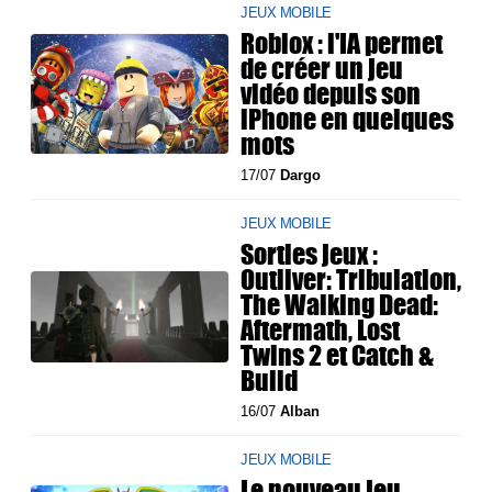
JEUX MOBILE
Roblox : l'IA permet
de créer un jeu
vidéo depuis son
iPhone en quelques
mots
17/07
Dargo
JEUX MOBILE
Sorties jeux :
Outliver: Tribulation,
The Walking Dead:
Aftermath, Lost
Twins 2 et Catch &
Build
16/07
Alban
JEUX MOBILE
Le nouveau jeu