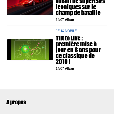
volant de supercars
iconiques sur le
champ de bataille
14/07
Alban
JEUX MOBILE
Tilt to Live :
première mise à
jour en 8 ans pour
ce classique de
2010 !
14/07
Alban
A propos