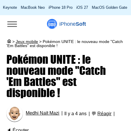
Keynote
MacBook Neo
iPhone 18 Pro
iOS 27
MacOS Golden Gate
iPhone
Soft
>
Jeux mobile
>
Pokémon UNITE : le nouveau mode "Catch
'Em Battles" est disponible !
Pokémon UNITE : le
nouveau mode "Catch
'Em Battles" est
disponible !
Medhi Naït Mazi
Il y a 4 ans
💬
Réagir
🔈
Écouter