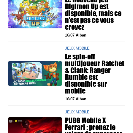
Digimon Up est
disponible, mais ce
n'est pas ce vous
croyez
16/07
Alban
JEUX MOBILE
Le spin-off
multijoueur Ratchet
& Clank: Ranger
Rumble est
disponible sur
mobile
16/07
Alban
JEUX MOBILE
PUBG Mobile X
Ferrari : prenez le