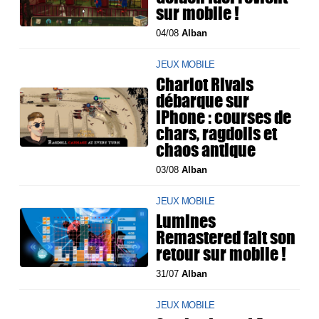
sur mobile !
04/08
Alban
JEUX MOBILE
Chariot Rivals
débarque sur
iPhone : courses de
chars, ragdolls et
chaos antique
03/08
Alban
JEUX MOBILE
Lumines
Remastered fait son
retour sur mobile !
31/07
Alban
JEUX MOBILE