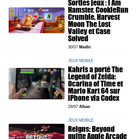
Sorties jeux : I Am
Hamster, CookieRun
Crumble, Harvest
Moon The Lost
Valley et Case
Solved
30/07
Medhi
JEUX MOBILE
Kahris a porté The
Legend of Zelda:
Ocarina of Time et
Mario Kart 64 sur
iPhone via Codex
29/07
Alban
JEUX MOBILE
Reigns: Beyond
quitte Apple Arcade