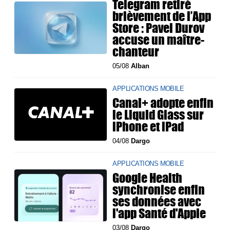
Telegram retiré
brièvement de l’App
Store : Pavel Durov
accuse un maître-
chanteur
05/08
Alban
APPLICATIONS MOBILE
Canal+ adopte enfin
le Liquid Glass sur
iPhone et iPad
04/08
Dargo
APPLICATIONS MOBILE
Google Health
synchronise enfin
ses données avec
l'app Santé d'Apple
03/08
Dargo