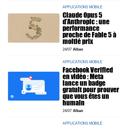
APPLICATIONS MOBILE
Claude Opus 5
d’Anthropic : une
performance
proche de Fable 5 à
moitié prix
24/07
Alban
APPLICATIONS MOBILE
Facebook Verified
en vidéo : Meta
lance un badge
gratuit pour prouver
que vous êtes un
humain
24/07
Alban
APPLICATIONS MOBILE