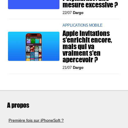
mesure excessive ?
22/07
Dargo
APPLICATIONS MOBILE
Apple Invitations
s'enrichit encore,
mais qui va
vraiment s'en
apercevoir ?
21/07
Dargo
A propos
Première fois sur iPhoneSoft ?