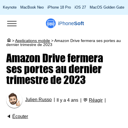
Keynote
MacBook Neo
iPhone 18 Pro
iOS 27
MacOS Golden Gate
iPhone
Soft
>
Applications mobile
>
Amazon Drive fermera ses portes au
dernier trimestre de 2023
Amazon Drive fermera
ses portes au dernier
trimestre de 2023
Julien Russo
Il y a 4 ans
💬
Réagir
🔈
Écouter