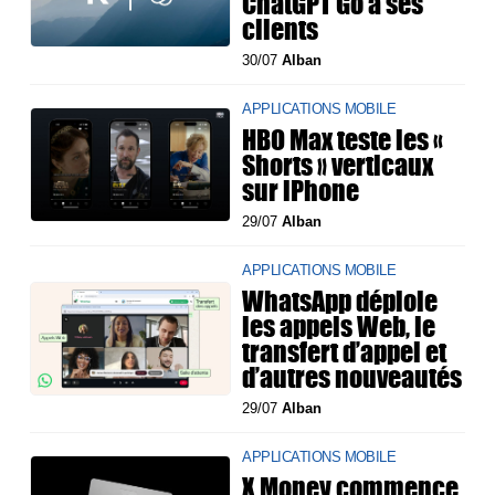
ChatGPT Go à ses
clients
30/07
Alban
APPLICATIONS MOBILE
HBO Max teste les «
Shorts » verticaux
sur iPhone
29/07
Alban
APPLICATIONS MOBILE
WhatsApp déploie
les appels Web, le
transfert d’appel et
d’autres nouveautés
29/07
Alban
APPLICATIONS MOBILE
X Money commence