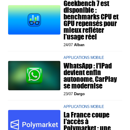
Geekbench 7 est
disponible :
benchmarks CPU et
GPU repensés pour
mieux refléter
l’usage réel
24/07
Alban
APPLICATIONS MOBILE
WhatsApp : l'iPad
devient enfin
autonome, CarPlay
se modernise
23/07
Dargo
APPLICATIONS MOBILE
La France coupe
l'accès à
Polymarket : une