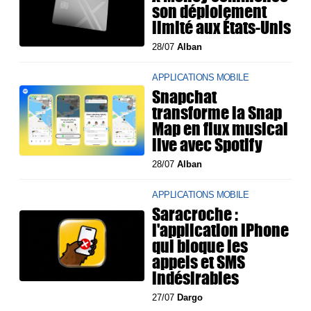
son déploiement
limité aux États-Unis
28/07
Alban
APPLICATIONS MOBILE
Snapchat
transforme la Snap
Map en flux musical
live avec Spotify
28/07
Alban
APPLICATIONS MOBILE
Saracroche :
l'application iPhone
qui bloque les
appels et SMS
indésirables
27/07
Dargo