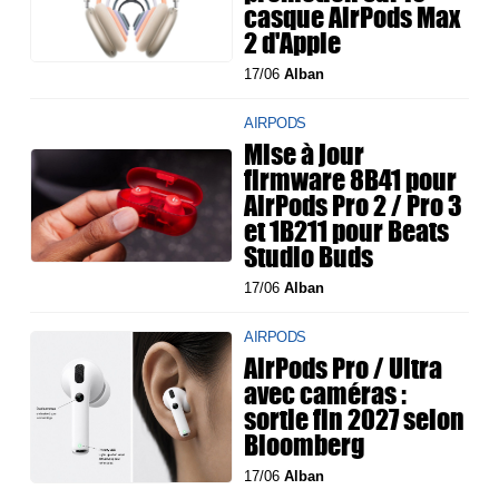
casque AirPods Max
2 d'Apple
17/06
Alban
AIRPODS
Mise à jour
firmware 8B41 pour
AirPods Pro 2 / Pro 3
et 1B211 pour Beats
Studio Buds
17/06
Alban
AIRPODS
AirPods Pro / Ultra
avec caméras :
sortie fin 2027 selon
Bloomberg
17/06
Alban