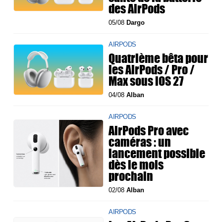
des AirPods
05/08
Dargo
AIRPODS
Quatrième bêta pour
les AirPods / Pro /
Max sous iOS 27
04/08
Alban
AIRPODS
AirPods Pro avec
caméras : un
lancement possible
dès le mois
prochain
02/08
Alban
AIRPODS