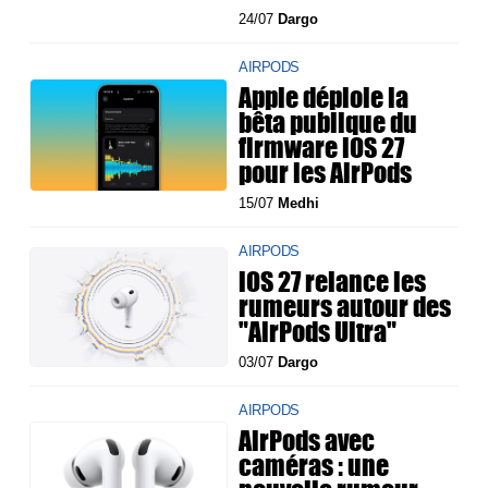
24/07
Dargo
AIRPODS
Apple déploie la
bêta publique du
firmware iOS 27
pour les AirPods
15/07
Medhi
AIRPODS
iOS 27 relance les
rumeurs autour des
"AirPods Ultra"
03/07
Dargo
AIRPODS
AirPods avec
caméras : une