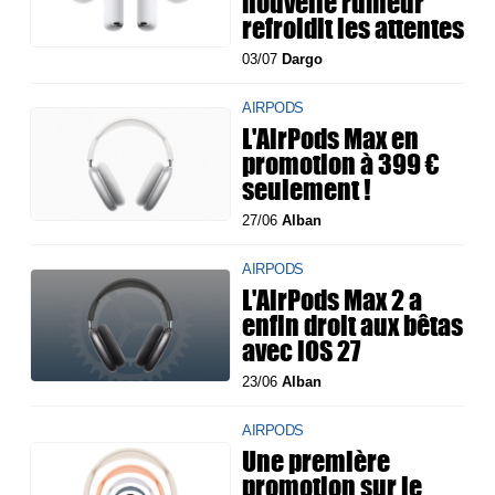
nouvelle rumeur
refroidit les attentes
03/07
Dargo
AIRPODS
L'AirPods Max en
promotion à 399 €
seulement !
27/06
Alban
AIRPODS
L'AirPods Max 2 a
enfin droit aux bêtas
avec iOS 27
23/06
Alban
AIRPODS
Une première
promotion sur le