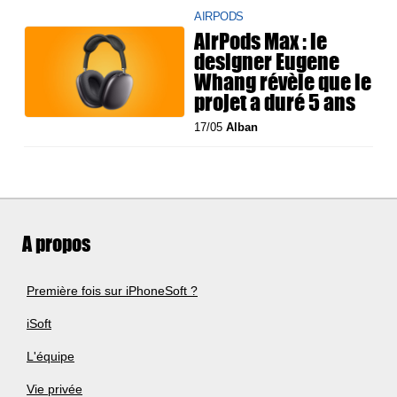
AIRPODS
AirPods Max : le
designer Eugene
Whang révèle que le
projet a duré 5 ans
17/05
Alban
A propos
Première fois sur iPhoneSoft ?
iSoft
L'équipe
Vie privée