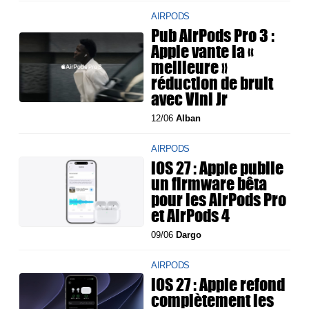
AIRPODS
Pub AirPods Pro 3 :
Apple vante la «
meilleure »
réduction de bruit
avec Vini Jr
12/06
Alban
AIRPODS
iOS 27 : Apple publie
un firmware bêta
pour les AirPods Pro
et AirPods 4
09/06
Dargo
AIRPODS
iOS 27 : Apple refond
complètement les