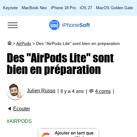
Keynote
MacBook Neo
iPhone 18 Pro
iOS 27
MacOS Golden Gate
iPhone
Soft
>
AirPods
>
Des "AirPods Lite" sont bien en préparation
Des "AirPods Lite" sont
bien en préparation
Julien Russo
Il y a 4 ans
💬
4 coms
🔈
Écouter
AIRPODS