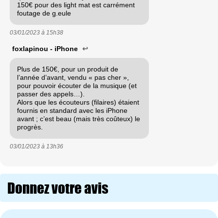
150€ pour des light mat est carrément
foutage de g.eule
03/01/2023 à
15h38
foxlapinou - iPhone
↩
Plus de 150€, pour un produit de
l’année d’avant, vendu « pas cher »,
pour pouvoir écouter de la musique (et
passer des appels…).
Alors que les écouteurs (filaires) étaient
fournis en standard avec les iPhone
avant ; c’est beau (mais très coûteux) le
progrès.
03/01/2023 à
13h36
Donnez votre avis