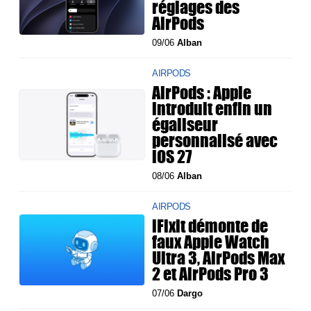
réglages des
AirPods
09/06
Alban
AIRPODS
AirPods : Apple
introduit enfin un
égaliseur
personnalisé avec
iOS 27
08/06
Alban
AIRPODS
iFixit démonte de
faux Apple Watch
Ultra 3, AirPods Max
2 et AirPods Pro 3
07/06
Dargo