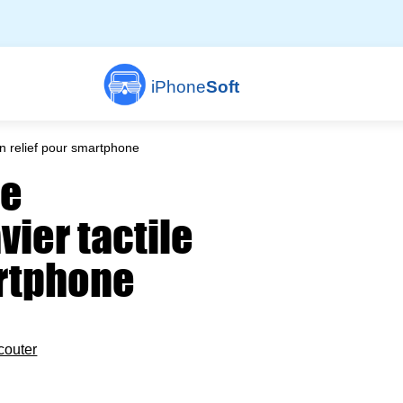
iPhone
Soft
en relief pour smartphone
ne
vier tactile
artphone
couter