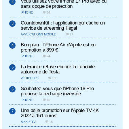
Vous utilisez votre iPhone 17 Pro avec ou
sans coque de protection
IPHONE
💬 34
CountdownKit : l’application qui cache un
service de streaming illégal
APPLICATIONS MOBILE
💬 27
Bon plan : l'iPhone Air d'Apple est en
promotion à 899 €
IPHONE
💬 24
La France refuse encore la conduite
autonome de Tesla
VÉHICULES
💬 19
Souhaitez-vous que l'iPhone 18 Pro
propose la recharge inversée
IPHONE
💬 16
Une belle promotion sur l'Apple TV 4K
2022 à 161 euros
APPLE TV
💬 15