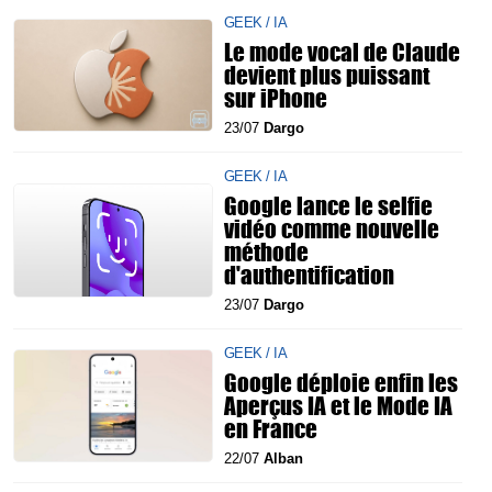
GEEK / IA
Le mode vocal de Claude
devient plus puissant
sur iPhone
23/07
Dargo
GEEK / IA
Google lance le selfie
vidéo comme nouvelle
méthode
d'authentification
23/07
Dargo
GEEK / IA
Google déploie enfin les
Aperçus IA et le Mode IA
en France
22/07
Alban