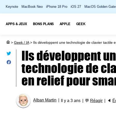
Keynote
MacBook Neo
iPhone 18 Pro
iOS 27
MacOS Golden Gate
APPS & JEUX
BONS PLANS
APPLE
GEEK
>
Geek / IA
>
Ils développent une technologie de clavier tactile 
Ils développent u
technologie de cla
en relief pour sm
Alban Martin
Il y a 3 ans
💬
Réagir
🔈
É