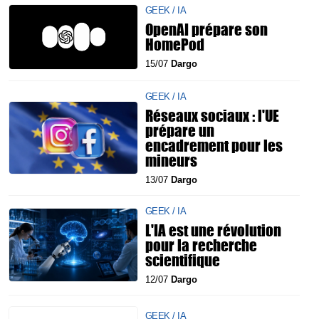
GEEK / IA
OpenAI prépare son
HomePod
15/07
Dargo
GEEK / IA
Réseaux sociaux : l'UE
prépare un
encadrement pour les
mineurs
13/07
Dargo
GEEK / IA
L'IA est une révolution
pour la recherche
scientifique
12/07
Dargo
GEEK / IA