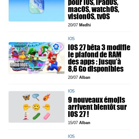
pour iOS, iPadOS,
macOS, watchOS,
visionOS, tvOS
20/07
Medhi
IOS
iOS 27 bêta 3 modifie
le plafond de RAM
des apps : jusqu’à
8,6 Go disponibles
20/07
Alban
IOS
9 nouveaux émojis
arrivent bientôt sur
iOS 27 !
15/07
Alban
IOS