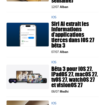
semaine)
12/07
Alban
IOS
Siri AI extrait les
informations
d’applications
tierces dans iOS 27
bêta 3
07/07
Alban
IOS
Bêta 3 pour iOS 27,
iPadOS 27, macOS 27,
tvOS 27, watchOS 27
et visionOS 27
06/07
Medhi
IOS