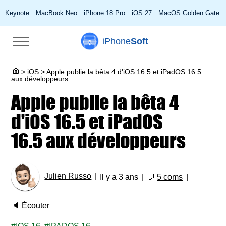
Keynote
MacBook Neo
iPhone 18 Pro
iOS 27
MacOS Golden Gate
iPhone
Soft
>
iOS
>
Apple publie la bêta 4 d'iOS 16.5 et iPadOS 16.5
aux développeurs
Apple publie la bêta 4
d'iOS 16.5 et iPadOS
16.5 aux développeurs
Julien Russo
Il y a 3 ans
💬
5 coms
🔈
Écouter