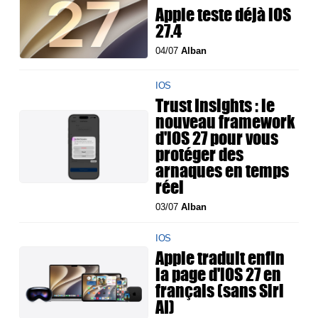
Apple teste déjà iOS
27.4
04/07
Alban
IOS
Trust Insights : le
nouveau framework
d'iOS 27 pour vous
protéger des
arnaques en temps
réel
03/07
Alban
IOS
Apple traduit enfin
la page d'iOS 27 en
français (sans Siri
AI)