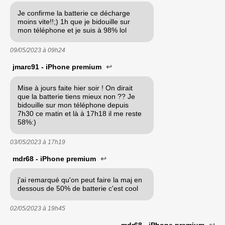
Je confirme la batterie ce décharge
moins vite!!;) 1h que je bidouille sur
mon téléphone et je suis à 98% lol
09/05/2023 à
09h24
jmarc91 - iPhone premium
↩
Mise à jours faite hier soir ! On dirait
que la batterie tiens mieux non ?? Je
bidouille sur mon téléphone depuis
7h30 ce matin et là à 17h18 il me reste
58%:)
03/05/2023 à
17h19
mdr68 - iPhone premium
↩
j'ai remarqué qu'on peut faire la maj en
dessous de 50% de batterie c'est cool
02/05/2023 à
19h45
mdr68 - iPhone premium
↩