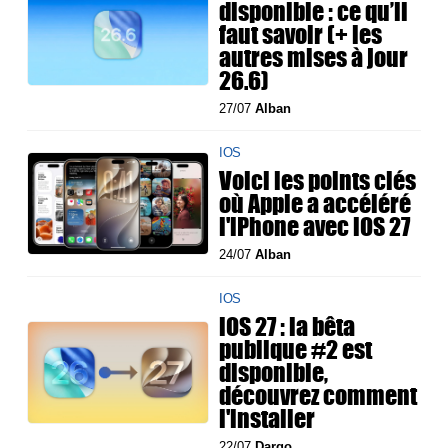
disponible : ce qu’il
faut savoir (+ les
autres mises à jour
26.6)
27/07
Alban
IOS
Voici les points clés
où Apple a accéléré
l'iPhone avec iOS 27
24/07
Alban
IOS
iOS 27 : la bêta
publique #2 est
disponible,
découvrez comment
l'installer
22/07
Dargo