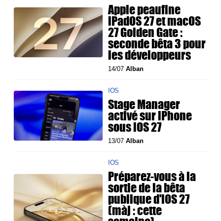
Apple peaufine
iPadOS 27 et macOS
27 Golden Gate :
seconde bêta 3 pour
les développeurs
14/07
Alban
IOS
Stage Manager
activé sur iPhone
sous iOS 27
13/07
Alban
IOS
Préparez-vous à la
sortie de la bêta
publique d'iOS 27
(màj : cette