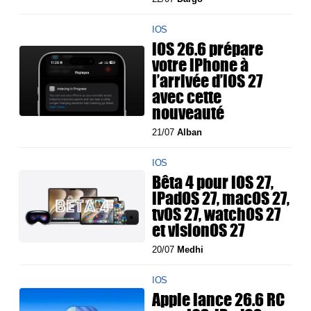
IOS
iOS 26.6 prépare
votre iPhone à
l’arrivée d’iOS 27
avec cette
nouveauté
21/07
Alban
IOS
Bêta 4 pour iOS 27,
iPadOS 27, macOS 27,
tvOS 27, watchOS 27
et visionOS 27
20/07
Medhi
IOS
Apple lance 26.6 RC