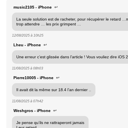
music2105 - iPhone
↩
La seule solution est de racheter, pour récupérer le retard …m
trop attendre … les prix grimpent …
12/08/2025 à
10h25
Lheu - iPhone
↩
Une erreur c’est glissée dans l’article ! Vous vouliez dire iOS 
11/08/2025 à
08h03
Pierre10005 - iPhone
↩
Il avait dit la même sur 18.4 l’an dernier ..
11/08/2025 à
07h42
Weshgros - iPhone
↩
Je pense qu’ils ne rattraperont jamais
Leur retard.