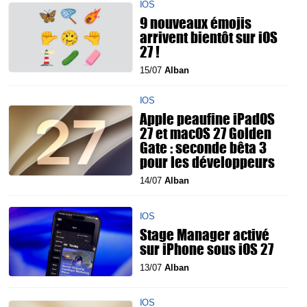
IOS
9 nouveaux émojis
arrivent bientôt sur iOS
27 !
15/07
Alban
IOS
Apple peaufine iPadOS
27 et macOS 27 Golden
Gate : seconde bêta 3
pour les développeurs
14/07
Alban
IOS
Stage Manager activé
sur iPhone sous iOS 27
13/07
Alban
IOS