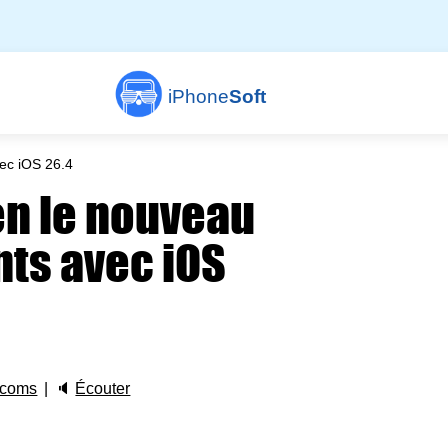
iPhone
Soft
vec iOS 26.4
en le nouveau
ents avec iOS
 coms
🔈
Écouter