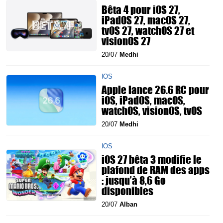
Bêta 4 pour iOS 27,
iPadOS 27, macOS 27,
tvOS 27, watchOS 27 et
visionOS 27
20/07
Medhi
IOS
Apple lance 26.6 RC pour
iOS, iPadOS, macOS,
watchOS, visionOS, tvOS
20/07
Medhi
IOS
iOS 27 bêta 3 modifie le
plafond de RAM des apps
: jusqu’à 8,6 Go
disponibles
20/07
Alban