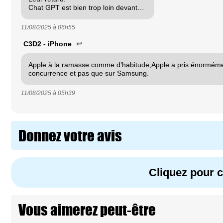
Chat GPT est bien trop loin devant…
11/08/2025 à
06h55
C3D2 - iPhone
↩
Apple à la ramasse comme d’habitude,Apple a pris énormémen
concurrence et pas que sur Samsung.
11/08/2025 à
05h39
Donnez votre avis
Cliquez pour
Vous aimerez peut-être