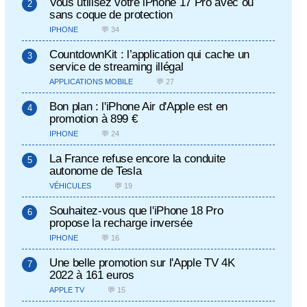
Vous utilisez votre iPhone 17 Pro avec ou
sans coque de protection
IPHONE
💬 34
CountdownKit : l’application qui cache un
service de streaming illégal
APPLICATIONS MOBILE
💬 27
Bon plan : l'iPhone Air d'Apple est en
promotion à 899 €
IPHONE
💬 24
La France refuse encore la conduite
autonome de Tesla
VÉHICULES
💬 19
Souhaitez-vous que l'iPhone 18 Pro
propose la recharge inversée
IPHONE
💬 16
Une belle promotion sur l'Apple TV 4K
2022 à 161 euros
APPLE TV
💬 15