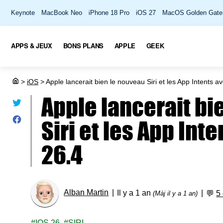
Keynote
MacBook Neo
iPhone 18 Pro
iOS 27
MacOS Golden Gate
APPS & JEUX
BONS PLANS
APPLE
GEEK
>
iOS
>
Apple lancerait bien le nouveau Siri et les App Intents a
Apple lancerait bi
Siri et les App Int
26.4
Alban Martin
Il y a 1 an
💬
5
(Màj il y a 1 an)
IOS 26
SIRI