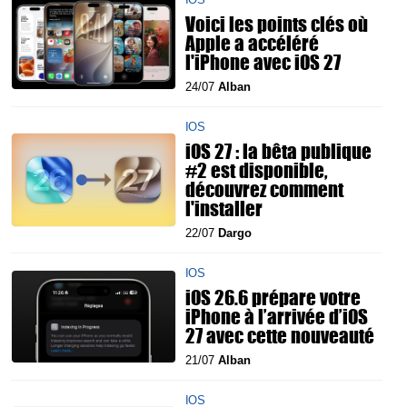
Voici les points clés où
Apple a accéléré
l'iPhone avec iOS 27
24/07
Alban
IOS
iOS 27 : la bêta publique
#2 est disponible,
découvrez comment
l'installer
22/07
Dargo
IOS
iOS 26.6 prépare votre
iPhone à l’arrivée d’iOS
27 avec cette nouveauté
21/07
Alban
IOS